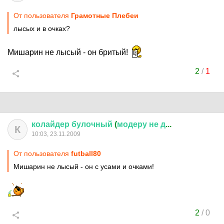
От пользователя
Грамотные Плебеи
лысых и в очках?
Мишарин не лысый - он бритый!
2
/
1
колайдер
булочный
(
модеру
не
д
...
К
10:03, 23.11.2009
От пользователя
futball80
Мишарин не лысый - он с усами и очками!
2
/
0