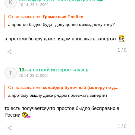
К
10:14, 23.11.2009
От пользователя
Грамотные Плебеи
а простое быдло будет допущенно к звездному телу?
а протому быдлу даже рядом проезжать запертят
1
/
0
13-
ти
летний
интернет
-
лузер
Т
10:14, 23.11.2009
От пользователя
колайдер булочный (модеру не д...
а протому быдлу даже рядом проезжать запертят
то есть получается,что простое быдло бесправно в
России
1
/
0