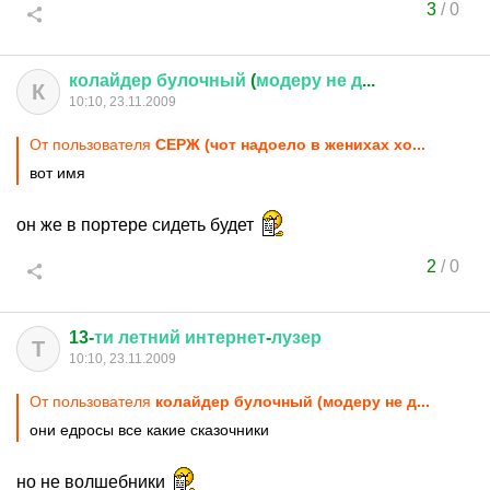
3
/
0
колайдер
булочный
(
модеру
не
д
...
К
10:10, 23.11.2009
От пользователя
СЕРЖ (чот надоело в женихах хо...
вот имя
он же в портере сидеть будет
2
/
0
13-
ти
летний
интернет
-
лузер
Т
10:10, 23.11.2009
От пользователя
колайдер булочный (модеру не д...
они едросы все какие сказочники
но не волшебники