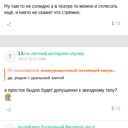
Ну там то не солидно а в театре то можно и сплясать
ещё, и никто не скажет что стрёмно.
1
/
0
13-
ти
летний
интернет
-
лузер
Т
10:13, 23.11.2009
От пользователя
иннагурационный литающий какуш...
да, рядом с уральской элитой
а простое быдло будет допущенно к звездному телу?
2
/
0
колайдер
булочный
(
модеру
не
д
...