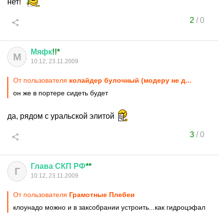
нет!
2
/
0
Мяфк
!!*
М
10:12, 23.11.2009
От пользователя
колайдер булочный (модеру не д...
он же в портере сидеть будет
да, рядом с уральской элитой
3
/
0
Глава
СКП
РФ
**
Г
10:12, 23.11.2009
От пользователя
Грамотные Плебеи
клоунадо можно и в заксобрании устроить...как гидроцэфал