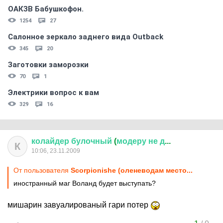
ОАКЗВ Бабушкофон.
1254
27
Салонное зеркало заднего вида Outback
345
20
Заготовки заморозки
70
1
Электрики вопрос к вам
329
16
колайдер
булочный
(
модеру
не
д
...
К
10:06, 23.11.2009
От пользователя
Scorpionishe (оленеводам место...
иностранный маг Воланд будет выступать?
мишарин завуалированый гари потер