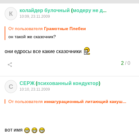
колайдер
булочный
(
модеру
не
д
...
К
10:09, 23.11.2009
От пользователя
Грамотные Плебеи
он такой же сказочник?
они едросы все какие сказочники
2
/
0
СЕРЖ
(
психованный
кондуктор
)
С
10:10, 23.11.2009
От пользователя
иннагурационный литающий какуш...
вот имя