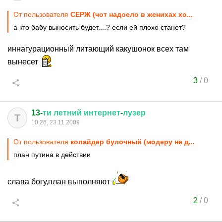
От пользователя
СЕРЖ (чот надоело в женихах хо...
а кто бабу выносить будет....? если ей плохо станет?
иннагурационный литающий какушонок всех там
вынесет
3
/
0
13-
ти
летний
интернет
-
лузер
Т
10:26, 23.11.2009
От пользователя
колайдер булочный (модеру не д...
план путина в действии
слава богу,план выполняют
2
/
0