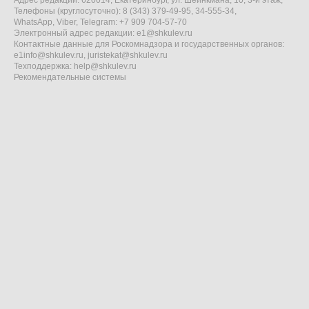
Адрес редакции: 620014, Екатеринбург, ул. Шейнкмана, 10, 3-й этаж,
Телефоны (круглосуточно): 8 (343) 379-49-95, 34-555-34,
WhatsApp, Viber, Telegram: +7 909 704-57-70
Электронный адрес редакции:
e1@shkulev.ru
Контактные данные для Роскомнадзора и государственных органов:
e1info@shkulev.ru
,
juristekat@shkulev.ru
Техподдержка:
help@shkulev.ru
Рекомендательные системы