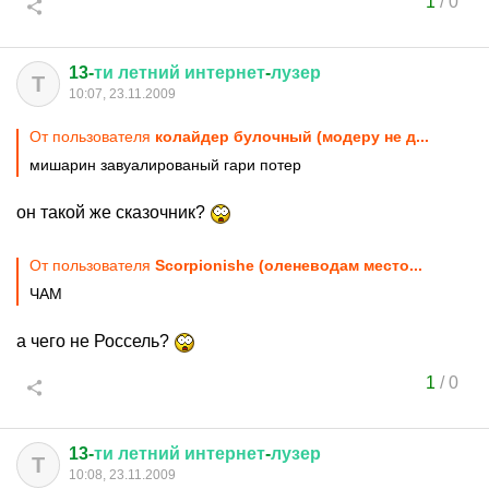
1
/
0
13-
ти
летний
интернет
-
лузер
Т
10:07, 23.11.2009
От пользователя
колайдер булочный (модеру не д...
мишарин завуалированый гари потер
он такой же сказочник?
От пользователя
Scorpionishe (оленеводам место...
ЧАМ
а чего не Россель?
1
/
0
13-
ти
летний
интернет
-
лузер
Т
10:08, 23.11.2009