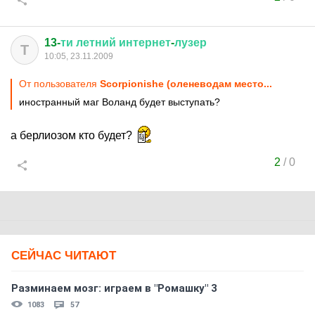
13-
ти
летний
интернет
-
лузер
Т
10:05, 23.11.2009
От пользователя
Scorpionishe (оленеводам место...
иностранный маг Воланд будет выступать?
а берлиозом кто будет?
2
/
0
СЕЙЧАС ЧИТАЮТ
Разминаем мозг: играем в "Ромашку" 3
1083
57