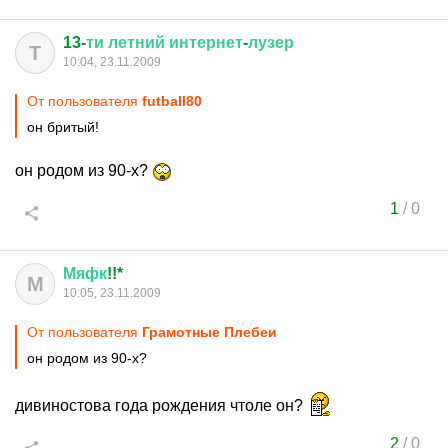
13-
ти
летний
интернет
-
лузер
Т
10:04, 23.11.2009
От пользователя
futball80
он бритый!
он родом из 90-х?
1
/
0
Мяфк
!!*
М
10:05, 23.11.2009
От пользователя
Грамотные Плебеи
он родом из 90-х?
дивиностова года рождения чтоле он?
2
/
0