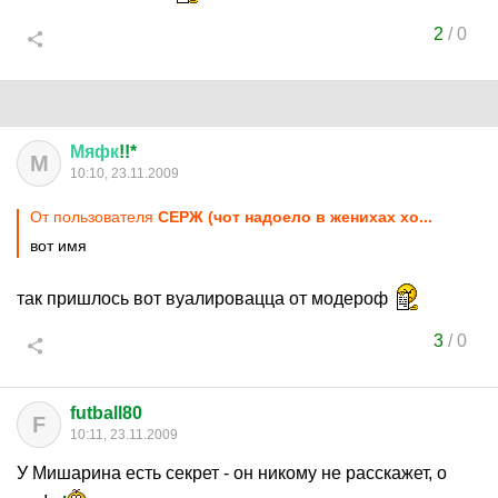
2
/
0
Мяфк
!!*
М
10:10, 23.11.2009
От пользователя
СЕРЖ (чот надоело в женихах хо...
вот имя
так пришлось вот вуалировацца от модероф
3
/
0
futball80
F
10:11, 23.11.2009
У Мишарина есть секрет - он никому не расскажет, о