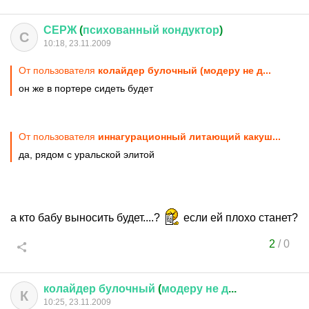
СЕРЖ
(
психованный
кондуктор
)
С
10:18, 23.11.2009
От пользователя
колайдер булочный (модеру не д...
он же в портере сидеть будет
От пользователя
иннагурационный литающий какуш...
да, рядом с уральской элитой
а кто бабу выносить будет....?
если ей плохо станет?
2
/
0
колайдер
булочный
(
модеру
не
д
...
К
10:25, 23.11.2009