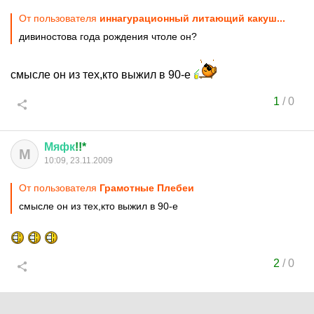
От пользователя
иннагурационный литающий какуш...
дивиностова года рождения чтоле он?
смысле он из тех,кто выжил в 90-е
1
/
0
Мяфк
!!*
М
10:09, 23.11.2009
От пользователя
Грамотные Плебеи
смысле он из тех,кто выжил в 90-е
2
/
0