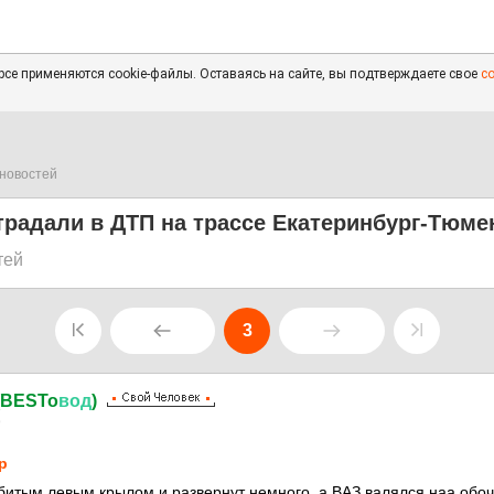
се применяются cookie-файлы. Оставаясь на сайте, вы подтверждаете свое
с
новостей
традали в ДТП на трассе Екатеринбург-Тюме
тей
3
(BESTo
вод
)
9
p
збитым левым крылом и развернут немного, а ВАЗ валялся наа обоч