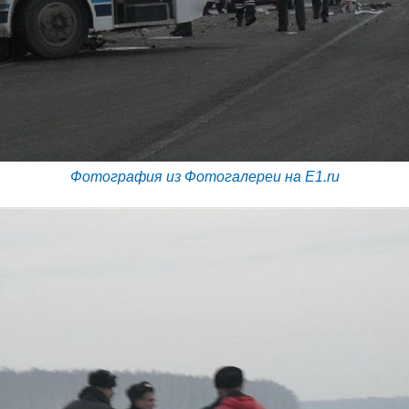
Фотография из Фотогалереи на E1.ru