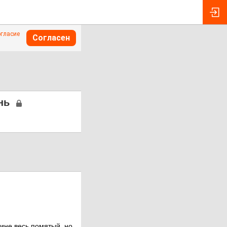
огласие
Согласен
нь
ине весь помятый, но