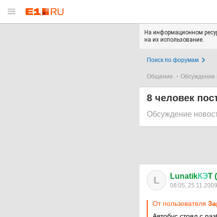
На информационном ресур
на их использование.
Поиск по форумам
Общение
Обсуждение 
8 человек пос
Обсуждение новос
Lunatik
КЭ
T 
L
08:05, 25.11.200
От пользователя
3a
Автобус стоял с ра