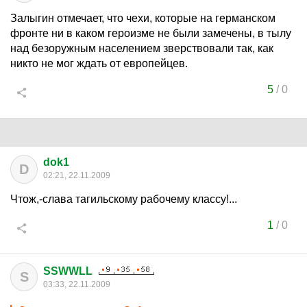
Залыгин отмечает, что чехи, которые на германском
фронте ни в каком героизме не были замечены, в тылу
над безоружным населением зверствовали так, как
никто не мог ждать от европейцев.
5
/
0
dok1
D
02:21, 22.11.2009
Чтож,-слава тагильскому рабочему классу!...
1
/
0
SSWWLL
S
03:33, 22.11.2009