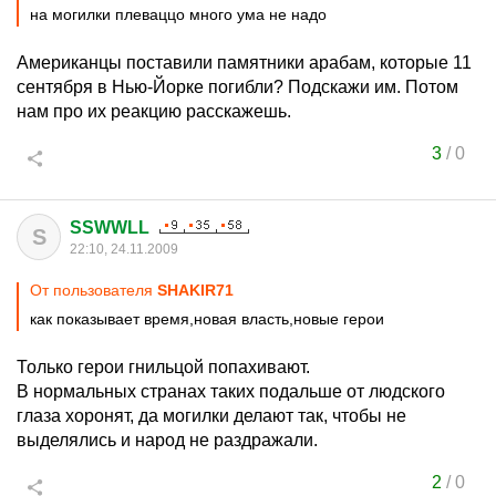
на могилки плеваццо много ума не надо
Американцы поставили памятники арабам, которые 11
сентября в Нью-Йорке погибли? Подскажи им. Потом
нам про их реакцию расскажешь.
3
/
0
SSWWLL
S
22:10, 24.11.2009
От пользователя
SHAKIR71
как показывает время,новая власть,новые герои
Только герои гнильцой попахивают.
В нормальных странах таких подальше от людского
глаза хоронят, да могилки делают так, чтобы не
выделялись и народ не раздражали.
2
/
0