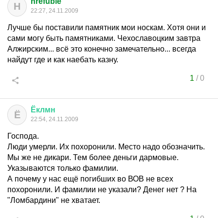
hrefuble
H
22:27, 24.11.2009
Лучше бы поставили памятник мои носкам. Хотя они и
сами могу быть памятниками. Чехославоцким завтра
Алжирским... всё это конечно замечательно... всегда
найдут где и как наебать казну.
1
/
0
Ёклмн
Ё
22:54, 24.11.2009
Господа.
Люди умерли. Их похоронили. Место надо обозначить.
Мы же не дикари. Тем более деньги дармовые.
Указываются только фамилии.
А почему у нас ещё погибших во ВОВ не всех
похоронили. И фамилии не указали? Денег нет ? На
"Ломбардини" не хватает.