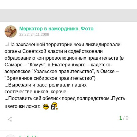
Меркатор
в
наморднике
.
Фото
22:22, 24.11.2009
...На захваченной территории чехи ликвидировали
органы Советской власти и содействовали
образованию контрреволюционных правительств (в
Самаре – "Комуч", в Екатеринбурге – кадетско-
эсеровское "Уральское правительство", в Омске –
"Временное сибирское правительство").
...Вырезали и расстреливали наших
соотечественников, короче..
...Поставить сей обелиск поред полпредством..Пусть
цветочки ложат..
1
/
0