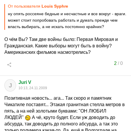
От пользователя
Louis Syphre
ну опять россеяне бедные и несчастные и все вокруг - враги.
может стоит попробовать работать и думать прежде чем
власть выбирать, а не искать постоянно крайних?
О чём Вы? Там две войны было: Первая Мировая и
Гражданская. Какие выборы могут быть в войну?
Американских фильмов насмотрелись?
2
/
0
Juri V
J
10:13, 24.11.2009
Позитивная новость... ага... Так скоро и памятник
Чикатиле поставят... Этакая гранитная стелла метров в
пять, а на ней золотыми буквами: "ОН ЛЮБИЛ
ЛЮДЕЙ"
А чё, круто будет. Если уж доводить до
абсурда, так доводить до полного абсурда, а так это
только полумера какая-то. Да, ещё в Волгограде на