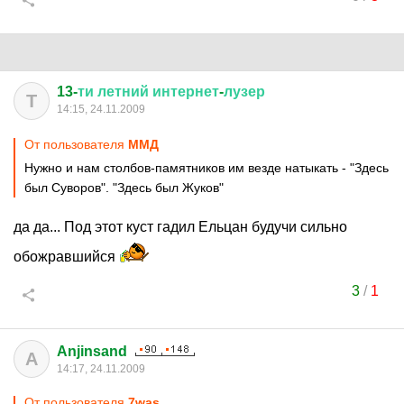
13-
ти
летний
интернет
-
лузер
Т
14:15, 24.11.2009
От пользователя
ММД
Нужно и нам столбов-памятников им везде натыкать - "Здесь
был Суворов". "Здесь был Жуков"
да да... Под этот куст гадил Ельцан будучи сильно
обожравшийся
3
/
1
Anjinsand
A
14:17, 24.11.2009
От пользователя
7was