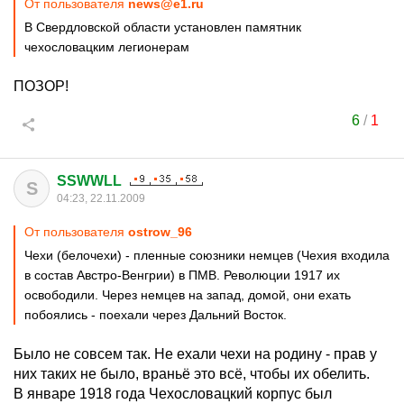
От пользователя
news@e1.ru
В Свердловской области установлен памятник
чехословацким легионерам
ПОЗОР!
6
/
1
SSWWLL
S
04:23, 22.11.2009
От пользователя
ostrow_96
Чехи (белочехи) - пленные союзники немцев (Чехия входила
в состав Австро-Венгрии) в ПМВ. Революции 1917 их
освободили. Через немцев на запад, домой, они ехать
побоялись - поехали через Дальний Восток.
Было не совсем так. Не ехали чехи на родину - прав у
них таких не было, враньё это всё, чтобы их обелить.
В январе 1918 года Чехословацкий корпус был