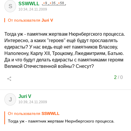
SSWWLL
S
10:34, 24.11.2009
От пользователя
Juri V
Тогда уж - памятник жертвам Нюрнбергского процесса.
Интересно, а каких "героев" ещё будут прославлять
едирасты? У нас ведь ещё нет памятников Власову,
Наполеону, Карлу XII, Троцкому, Лжедмитриям, Батыю.
Да и что будут делать едирасты с памятниками героям
Великой Отечественной войны? Снесут?
2
/
0
Juri V
J
10:39, 24.11.2009
От пользователя
SSWWLL
Тогда уж - памятник жертвам Нюрнбергского процесса.