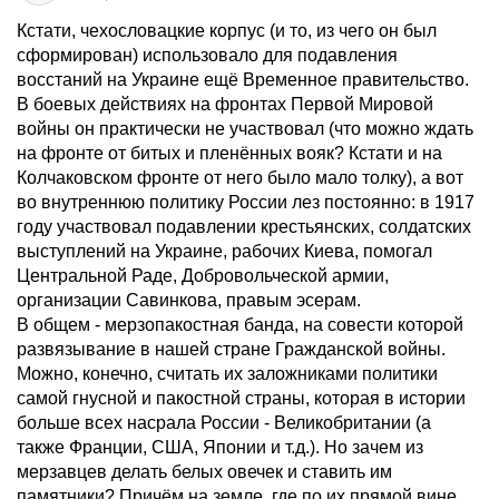
Кстати, чехословацкие корпус (и то, из чего он был
сформирован) использовало для подавления
восстаний на Украине ещё Временное правительство.
В боевых действиях на фронтах Первой Мировой
войны он практически не участвовал (что можно ждать
на фронте от битых и пленённых вояк? Кстати и на
Колчаковском фронте от него было мало толку), а вот
во внутреннюю политику России лез постоянно: в 1917
году участвовал подавлении крестьянских, солдатских
выступлений на Украине, рабочих Киева, помогал
Центральной Раде, Добровольческой армии,
организации Савинкова, правым эсерам.
В общем - мерзопакостная банда, на совести которой
развязывание в нашей стране Гражданской войны.
Можно, конечно, считать их заложниками политики
самой гнусной и пакостной страны, которая в истории
больше всех насрала России - Великобритании (а
также Франции, США, Японии и т.д.). Но зачем из
мерзавцев делать белых овечек и ставить им
памятники? Причём на земле, где по их прямой вине