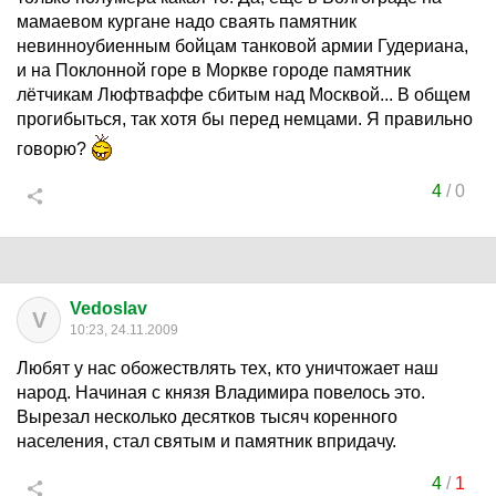
мамаевом кургане надо сваять памятник
невинноубиенным бойцам танковой армии Гудериана,
и на Поклонной горе в Моркве городе памятник
лётчикам Люфтваффе сбитым над Москвой... В общем
прогибыться, так хотя бы перед немцами. Я правильно
говорю?
4
/
0
Vedoslav
V
10:23, 24.11.2009
Любят у нас обожествлять тех, кто уничтожает наш
народ. Начиная с князя Владимира повелось это.
Вырезал несколько десятков тысяч коренного
населения, стал святым и памятник впридачу.
4
/
1