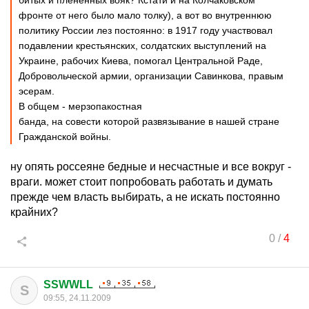
битых и пленённых вояк? Кстати и на Колчаковском
фронте от него было мало толку), а вот во внутреннюю
политику России лез постоянно: в 1917 году участвовал
подавлении крестьянских, солдатских выступлений на
Украине, рабочих Киева, помогал Центральной Раде,
Добровольческой армии, организации Савинкова, правым
эсерам.
В общем - мерзопакостная
банда, на совести которой развязывание в нашей стране
Гражданской войны.
ну опять россеяне бедные и несчастные и все вокруг -
враги. может стоит попробовать работать и думать
прежде чем власть выбирать, а не искать постоянно
крайних?
0
/
4
SSWWLL
S
09:55, 24.11.2009