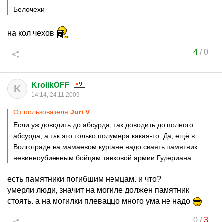
Белочехи
на кол чехов
4
/
0
KrolikOFF
K
14:14, 24.11.2009
От пользователя
Juri V
Если уж доводить до абсурда, так доводить до полного
абсурда, а так это только полумера какая-то. Да, ещё в
Волгограде на мамаевом кургане надо сваять памятник
невинноубиенным бойцам танковой армии Гудериана
есть памятники погибшим немцам. и что?
умерли люди, значит на могиле должен памятник
стоять. а на могилки плеваццо много ума не надо
0
/
3