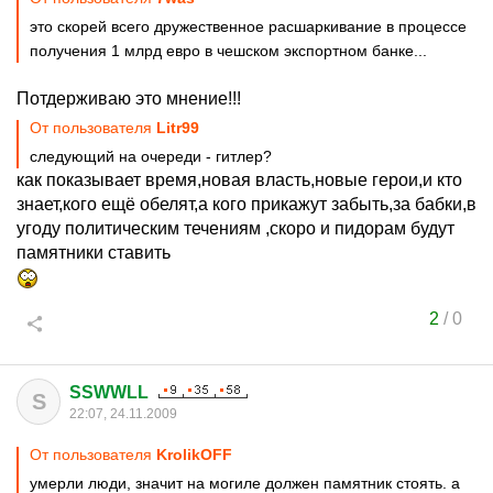
это скорей всего дружественное расшаркивание в процессе
получения 1 млрд евро в чешском экспортном банке...
Потдерживаю это мнение!!!
От пользователя
Litr99
следующий на очереди - гитлер?
как показывает время,новая власть,новые герои,и кто
знает,кого ещё обелят,а кого прикажут забыть,за бабки,в
угоду политическим течениям ,скоро и пидорам будут
памятники ставить
2
/
0
SSWWLL
S
22:07, 24.11.2009
От пользователя
KrolikОFF
умерли люди, значит на могиле должен памятник стоять. а