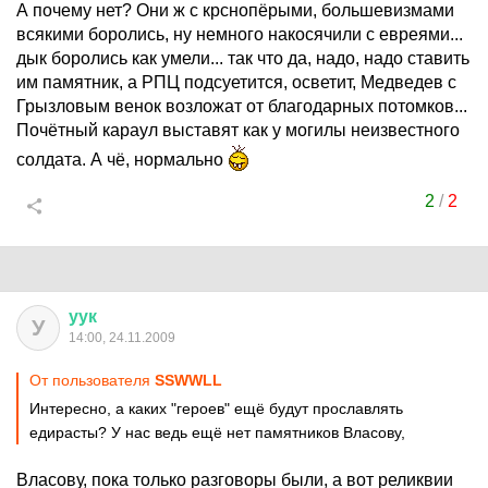
А почему нет? Они ж с крснопёрыми, большевизмами
всякими боролись, ну немного накосячили с евреями...
дык боролись как умели... так что да, надо, надо ставить
им памятник, а РПЦ подсуетится, осветит, Медведев с
Грызловым венок возложат от благодарных потомков...
Почётный караул выставят как у могилы неизвестного
солдата. А чё, нормально
2
/
2
уук
У
14:00, 24.11.2009
От пользователя
SSWWLL
Интересно, а каких "героев" ещё будут прославлять
едирасты? У нас ведь ещё нет памятников Власову,
Власову, пока только разговоры были, а вот реликвии