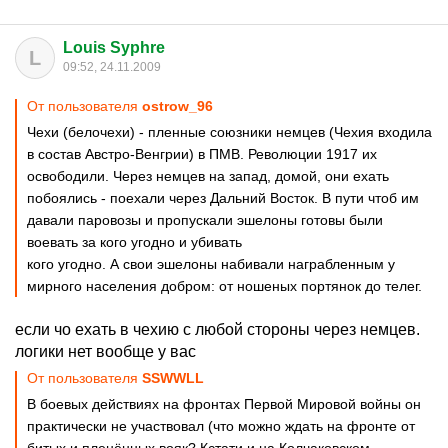
Louis Syphre
L
09:52, 24.11.2009
От пользователя
ostrow_96
Чехи (белочехи) - пленные союзники немцев (Чехия входила
в состав Австро-Венгрии) в ПМВ. Революции 1917 их
освободили. Через немцев на запад, домой, они ехать
побоялись - поехали через Дальний Восток. В пути чтоб им
давали паровозы и пропускали эшелоны готовы были
воевать за кого угодно и убивать
кого угодно. А свои эшелоны набивали награбленным у
мирного населения добром: от ношеных портянок до телег.
если чо ехать в чехию с любой стороны через немцев.
логики нет вообще у вас
От пользователя
SSWWLL
В боевых действиях на фронтах Первой Мировой войны он
практически не участвовал (что можно ждать на фронте от