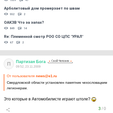
7559
47
Арболитовый дом промерзает по швам
552
2
ОАКЗВ Что за запах?
849
14
Re: Племеннoй смoтр РOO CO ЦПС "УРАЛ"
67
2
Партизан
Бога
П
09:52, 23.11.2009
От пользователя
news@e1.ru
Свердловской области установлен памятник чехословацким
легионерам.
Это которые в Автомобилисте играют штоле?
3
/
0