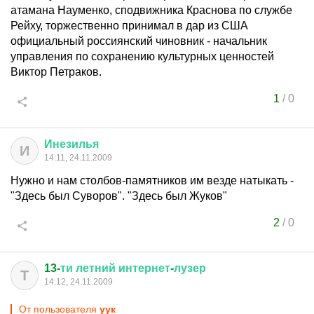
атамана Науменко, сподвижника Краснова по службе
Рейху, торжественно принимал в дар из США
официальный россиянский чиновник - начальник
управления по сохранению культурных ценностей
Виктор Петраков.
1
/
0
Инезилья
И
14:11, 24.11.2009
Нужно и нам столбов-памятников им везде натыкать -
"Здесь был Суворов". "Здесь был Жуков"
2
/
0
13-
ти
летний
интернет
-
лузер
Т
14:12, 24.11.2009
От пользователя
уук