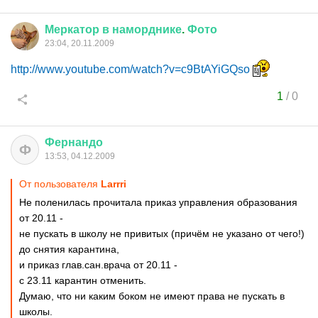
Меркатор
в
наморднике
.
Фото
23:04, 20.11.2009
http://www.youtube.com/watch?v=c9BtAYiGQso
1
/
0
Фернандо
Ф
13:53, 04.12.2009
От пользователя
Larrri
Не поленилась прочитала приказ управления образования
от 20.11 -
не пускать в школу не привитых (причём не указано от чего!)
до снятия карантина,
и приказ глав.сан.врача от 20.11 -
с 23.11 карантин отменить.
Думаю, что ни каким боком не имеют права не пускать в
школы.