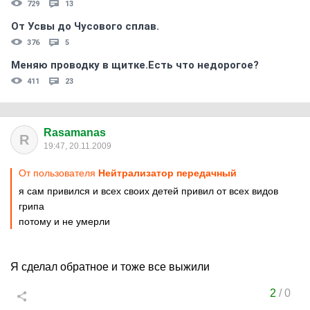
729
13
От Усвы до Чусового сплав.
376
5
Меняю проводку в щитке.Есть что недорогое?
411
23
Rasamanas
R
19:47, 20.11.2009
От пользователя
Нейтрализатор передачный
я сам привился и всех своих детей привил от всех видов
грипа
потому и не умерли
Я сделал обратное и тоже все выжили
2
/
0