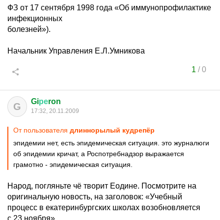
ФЗ от 17 сентября 1998 года «Об иммунопрофилактике
инфекционных
болезней»).
Начальник Управления Е.Л.Умникова
1
/
0
Gi
ре
ron
G
17:32, 20.11.2009
От пользователя
длиннорылый кудрепёр
эпидемии нет, есть эпидемическая ситуация. это журналюги
об эпидемии кричат, а Роспотребнадзор выражается
грамотно - эпидемическая ситуация.
Народ, погляньте чё творит Еодине. Посмотрите на
оригинальную новость, на заголовок: «Учебный
процесс в екатеринбургских школах возобновляется
с 23 ноября»