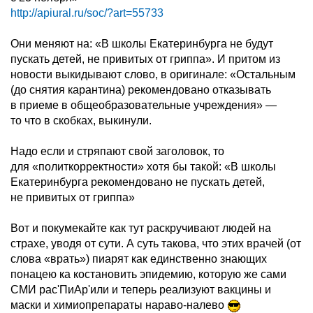
http://apiural.ru/soc/?art=55733
Они меняют на: «В школы Екатеринбурга не будут
пускать детей, не привитых от гриппа». И притом из
новости выкидывают слово, в оригинале: «Остальным
(до снятия карантина) рекомендовано отказывать
в приеме в общеобразовательные учреждения» —
то что в скобках, выкинули.
Надо если и стряпают свой заголовок, то
для «политкорректности» хотя бы такой: «В школы
Екатеринбурга рекомендовано не пускать детей,
не привитых от гриппа»
Вот и покумекайте как тут раскручивают людей на
страхе, уводя от сути. А суть такова, что этих врачей (от
слова «врать») пиарят как единственно знающих
понацею ка костановить эпидемию, которую же сами
СМИ рас'ПиАр'или и теперь реализуют вакцины и
маски и химиопрепараты нараво-налево