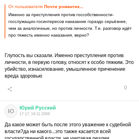
От пользователя
Почти романтик...
Именно за преступления против госсобственности-
госслужащих-госинтересов наказание гораздо серьёзнее,
чем за аналогичные, но против личности. Т.е. разговор идёт
про тяжесть именно наказания, верно?
Глупость вы сказали. Именно преступления против
личности, в первую голову, относят к особо тяжким. Это
убийство, изнасилование, умышленное приченение
вреда здоровью
0
Юрий
Русский
Ю
17:17, 19.11.2009
Да какое может быть после этого уважение к судебной
власти?да ни какого...это также касается всей
государственной власти, не учитавая реалии