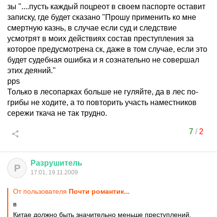
зы "....пусть каждый поцреот в своем паспорте оставит
записку, где будет сказано "Прошу применить ко мне
смертную казнь, в случае если суд и следствие
усмотрят в моих действиях состав преступления за
которое предусмотрена ск, даже в том случае, если это
будет судебная ошибка и я сознательно не совершал
этих деяний."
pps
Только в лесопарках больше не гуляйте, да в лес по-
грибы не ходите, а то повторить участь наместников
сережи ткача не так трудно.
7
/
2
Разрушитель
Р
17:01, 19.11.2009
От пользователя
Почти романтик...
в
Китае должно быть значительно меньше преступлений.