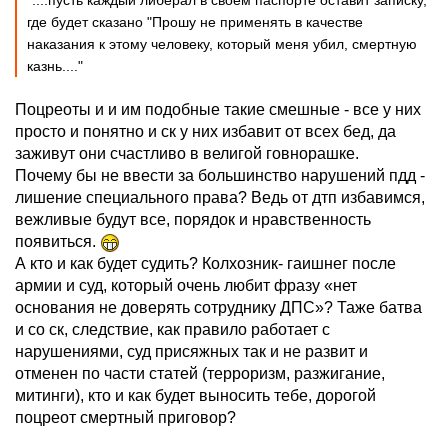
"....пусть каждый либерал в своем паспорте оставит записку,
где будет сказано "Прошу не применять в качестве
наказания к этому человеку, который меня убил, смертную
казнь...."
Поцреоты и и им подобные такие смешные - все у них
просто и понятно и ск у них избавит от всех бед, да
заживут они счастливо в велигой говнорашке.
Почему бы не ввести за большинство нарушений пдд -
лишение специального права? Ведь от дтп избавимся,
вежливые будут все, порядок и нравственность
появиться.
А кто и как будет судить? Колхозник- гаишнег после
армии и суд, который очень любит фразу «нет
основания не доверять сотруднику ДПС»? Таже батва
и со ск, следствие, как правило работает с
нарушениями, суд присяжных так и не развит и
отменен по части статей (терроризм, разжигание,
митинги), кто и как будет выносить тебе, дорогой
поцреот смертный приговор?