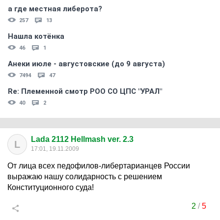
а где местная либерота?
257
13
Нашла котёнка
46
1
Анеки июле - августовские (до 9 августа)
7494
47
Re: Племеннoй смoтр РOO CO ЦПС "УРАЛ"
40
2
Lada 2112 Hellmash ver. 2.3
L
17:01, 19.11.2009
От лица всех педофилов-либертарианцев России
выражаю нашу солидарность с решением
Конституционного суда!
2
/
5