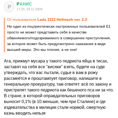
P
АНИС
P
17:25, 19.11.2009
От пользователя
Lada 2112 Hellmash ver. 2.3
Ни один из поцтреотически настроенных пользователей Е1
просто не может представить себя в качестве
обвиняемого/подозреваемого в совершении преступления,
за которое может быть предусмотрено наказание в виде
высшей меры. Это мы плохие, а не они!
Ага, прижмут мусара у такого педриота яйца в тисах,
заставят на себя все "висяки" взять, будете на суде
утверждать, что вас пытали, судья в вам в рожу
рассмеётся и проштампует приговор, напишите в
генеральную прокуратуру, там ответят: всё по закону и
пристрелят такого педриота как бешеного пса ни за что.
В стране, в которой оправдательных приговоров
выносит 0,1% (в 10 меньше, чем при Сталине) и где
издевательства в милиции стали нормой, смертную
казнь вводить нельзя