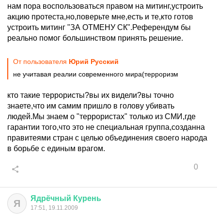
нам пора воспользоваться правом на митинг,устроить
акцию протеста,но,поверьте мне,есть и те,кто готов
устроить митинг "ЗА ОТМЕНУ СК".Референдум бы
реально помог большинством принять решение.
От пользователя
Юрий Русский
не учитавая реалии современного мира(терроризм
кто такие террористы?вы их видели?вы точно
знаете,что им самим пришло в голову убивать
людей.Мы знаем о "террористах" только из СМИ,где
гарантии того,что это не специальная группа,созданна
правитеями стран с целью объединения своего народа
в борьбе с единым врагом.
0
Ядрёчный
Курень
Я
17:51, 19.11.2009