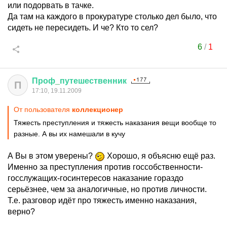
или подорвать в тачке.
Да там на каждого в прокуратуре столько дел было, что
сидеть не пересидеть. И че? Кто то сел?
6
/
1
Проф
_
путешественник
П
17:10, 19.11.2009
От пользователя
коллекционер
Тяжесть преступления и тяжесть наказания вещи вообще то
разные. А вы их намешали в кучу
А Вы в этом уверены?
Хорошо, я объясню ещё раз.
Именно за преступления против госсобственности-
госслужащих-госинтересов наказание гораздо
серьёзнее, чем за аналогичные, но против личности.
Т.е. разговор идёт про тяжесть именно наказания,
верно?