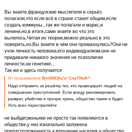
Вы знаете,французские мыслители в серьёз
полагали,что если всё в стране станет общим,если
создать коммуны...так же полагали и маркс,и
ленини,но,в итоге,сами знаете во что это
вылелось.Читая их теории,можно реально в это
поверить,но,Вы знаете в чём они промахнулись?Они не
учли личность человека,его индивидуализм,они не
придавали никакого значения не психолигии
личности,ни генетике...
Так же и здесь получается
От пользователя
9(nOHCKu'u' CnyTHuK^
Надо отправить за решётку тех, кто правоцирует людей на
совершение преступлений. Если всюду рекламировать
разврат, убийства и прочую хрень, общество таким и будет.
Хоть всех перестреляйте
не выйдет,моньяки не просто так появляются в
обществе,у них изначально заложена
прерасположенность к вершение насилия,а общество