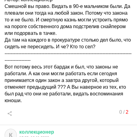
Смешной вы право. Видать в 90-е мальчиком были. Да
плевали они тогда на любой закон. Потому что закона
то и не было. И смертную казнь могли устроить прямо
на пороге собственного дома подстрелив снайпером
или подорвать в тачке.
Да там на каждого в прокуратуре столько дел было, что
сидеть не пересидеть. И че? Кто то сел?
-----------------------------------------------------------------------------------
-----------------
Вот потому весь этот бардак и был, что законы не
работали. А как они могли работать если сегодня
принимается один закон а завтра другой, который
отменяет предыдущий ??? А Вы наверное из тех, кто
был рад что они не работали, видать воспоминания
юноши.
0
/
2
коллекционер
К