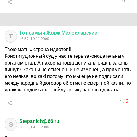
0
Тот
самый
Жорж
Милославский
Т
16:57, 19.11.2009
Твою мать... страна идиотов!!!
Конституционный суд у нас теперь законодательным
органом стал. А нахрена тогда депутаты сидят, законы
пишут? Закон и не отменён, и не изменён, а применять
его нельзя! во как! потому что мы ещё не подписали
международный договор об отмене смертной казни, но
должны подписать... пойду логику заново сдавать.
4
/
3
Stepanich@66.ru
S
16:58, 19.11.2009