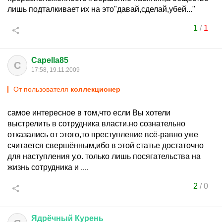
лишь подталкивает их на это"давай,сделай,убей..."
1
/
1
Capella85
C
17:58, 19.11.2009
От пользователя
коллекционер
самое интересное в том,что если Вы хотели
выстрелить в сотрудника власти,но сознательно
отказались от этого,то преступление всё-равно уже
считается свершённым,ибо в этой статье достаточно
для наступления у.о. только лишь посягательства на
жизнь сотрудника и ....
2
/
0
Ядрёчный
Курень