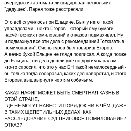
очередью из автомата ликвидировал нескольких
"дедушек". Парня тоже расстреляли.
Это всё случилось при Ельцине. Был у него такой
управделами - некто Егоров - который ему бумаги
насчёт всяких помилований и отказов подмахивал. Ну
и подмахнул все эти дела с рекомендацией "отказать в
помиловании". Очень суров был товарищ Егоров.
А вечно бухой Ельцин не глядя подписал. А когда позже
до Ельцина эти дела дошли уже по другим каналам -
кто-то спросил, что это у нас БН такой немилосердный -
он только тогда сообразил, каких дел наворотил, и этого
Егорова вышвырнул к чертям собачьим.
КАКАЯ НАФИГ МОЖЕТ БЫТЬ СМЕРТНАЯ КАЗНЬ В
ЭТОЙ СТРАНЕ,
ГДЕ НЕ МОГУТ НАВЕСТИ ПОРЯДОК НИ В ЧЁМ, ДАЖЕ
В ТАКИХ ЩЕПЕТИЛЬНЫХ ДЕЛАХ, КАК
РАССЛЕДОВАНИЕ-СУД-ПРИГОВОР-ПОМИЛОВАНИЕ /
ОТКАЗ?