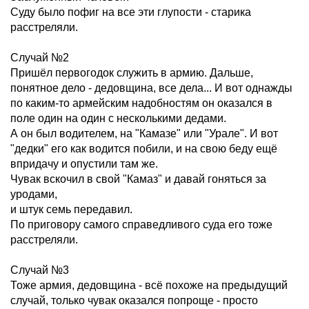
Суду было пофиг на все эти глупости - старика
расстреляли.
Случай №2
Пришёл первогодок служить в армию. Дальше,
понятное дело - дедовщина, все дела... И вот однажды
по каким-то армейским надобностям он оказался в
поле один на один с несколькими дедами.
А он был водителем, на "Камазе" или "Урале". И вот
"дедки" его как водится побили, и на свою беду ещё
впридачу и опустили там же.
Чувак вскочил в свой "Камаз" и давай гоняться за
уродами,
и штук семь передавил.
По приговору самого справедливого суда его тоже
расстреляли.
Случай №3
Тоже армия, дедовщина - всё похоже на предыдущий
случай, только чувак оказался попроще - просто