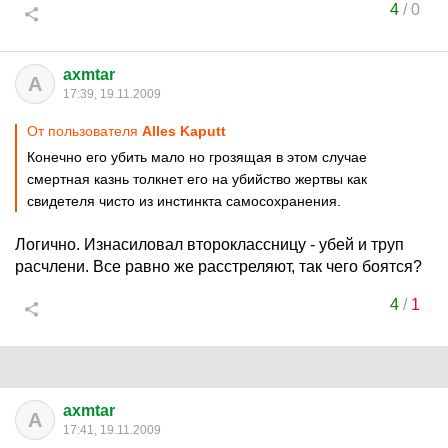
4
/
0
axmtar
A
17:39, 19.11.2009
От пользователя
Alles Kaputt
Конечно его убить мало но грозящая в этом случае
смертная казнь толкнет его на убийство жертвы как
свидетеля чисто из инстинкта самосохранения.
Логично. Изнасиловал второклассницу - убей и труп
расчлени. Все равно же расстреляют, так чего боятся?
4
/
1
axmtar
A
17:41, 19.11.2009