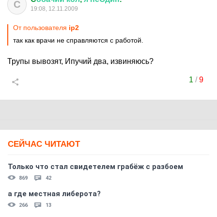
C
19:08, 12.11.2009
От пользователя
ip2
так как врачи не справляются с работой.
Трупы вывозят, Ипучий два, извиняюсь?
1
/
9
СЕЙЧАС ЧИТАЮТ
Только что стал свидетелем грабёж с разбоем
869
42
а где местная либерота?
266
13