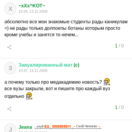
~xXx^KOT~
X
10:34, 13.11.2009
абсолютно все мои знакомые студенты рады каникулам
=) не рады только долпоепы ботаны которым просто
кроме учебы и занятся то нечем...
1
/
0
Завуалированный
мат
(c)
З
10:47, 13.11.2009
а почему только про медакадемию новость?
все вузы закрыли, вот и пишите про каждый вуз
отдельно
1
/
0
Jeana
J