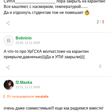
СИНХ__________________ пора закрыть на карантин!
Все кашляют, с насморком, температурой.......
Да и отдохнуть студентам тож не помешает
2
/
3
Bobricio
B
23:05, 12.11.2009
А что-то про УрГСХА молчат,тоже на карантин
прикрыли,давненько)))Да и УПИ закрыли((((
0
f2.Maska
23:21, 12.11.2009
От пользователя
veralafe
очень даже совместимые!!! еще как радуемся вместе!