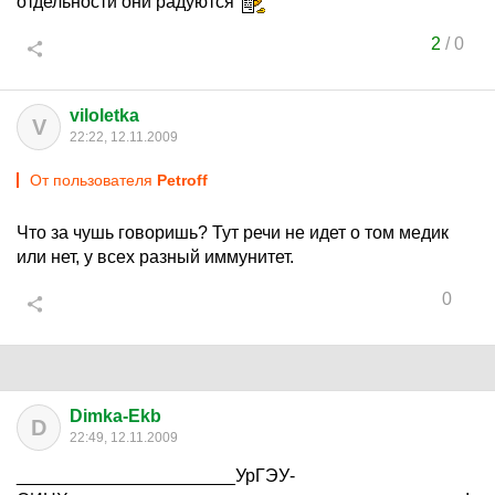
отдельности они радуются
2
/
0
viloletka
V
22:22, 12.11.2009
От пользователя
Petroff
Что за чушь говоришь? Тут речи не идет о том медик
или нет, у всех разный иммунитет.
0
Dimka-Ekb
D
22:49, 12.11.2009
______________________УрГЭУ-