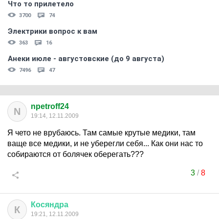
Что то прилетело
3700
74
Электрики вопрос к вам
363
16
Анеки июле - августовские (до 9 августа)
7496
47
npetroff24
N
19:14, 12.11.2009
Я чето не врубаюсь. Там самые крутые медики, там
ваще все медики, и не уберегли себя... Как они нас то
собираются от болячек оберегать???
3
/
8
Косяндра
К
19:21, 12.11.2009