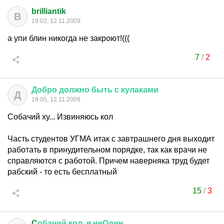
brilliantik
B
19:02, 12.11.2009
а упи блин никогда не закроют!(((
7
/
2
Добро
должно
быть
с
кулаками
Д
19:05, 12.11.2009
Собачий ху... Извиняюсь кол
Часть студентов УГМА итак с завтрашнего дня выходит
работать в принудительном порядке, так как врачи не
справляются с работой. Причем наверняка труд будет
рабский - то есть бесплатный
15
/
3
C
обачий
кол
,
я
неОдин
.