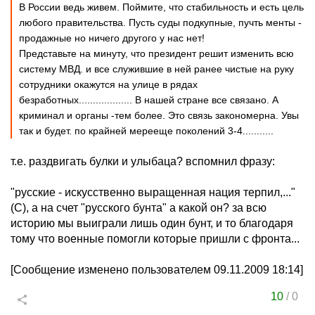
В России ведь живем. Поймите, что стабильность и есть цель
любого правительства. Пусть суды подкупные, пучть менты -
продажные но ничего другого у нас нет!
Представьте на минуту, что президент решит изменить всю
систему МВД. и все служившие в ней ранее чистые на руку
сотрудники окажутся на улице в рядах
безработных................... В нашей стране все связано. А
криминал и органы -тем более. Это связь закономерна. Увы
так и будет. по крайней мерееще поколений 3-4...........
т.е. раздвигать булки и улыбаца? вспомнил фразу:
"русские - искусственно выращенная нация терпил,..."
(С), а на счет "русского бунта" а какой он? за всю
историю мы выиграли лишь один бунт, и то благодаря
тому что военные помогли которые пришли с фронта...
[Сообщение изменено пользователем 09.11.2009 18:14]
10
/
0