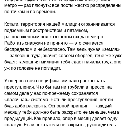
метро — раз плюнуть: все посты жестко распределены
по точкам и по времени.
Кстати, территория нашей милиции ограничивается
подземным пространством и пятачком,
расположенным под козырьком входа в метро.
Работать снаружи не принято — это считается
беспределом и небезопасно. Там ведь чужая «земля»
— залезешь туда, значит, совсем оборзел, тебе же хуже
будет: тамошняя милиция тебя сдаст начальству, а оно
уж по головке не погладит.
У оперов своя специфика: им надо раскрывать
преступления. Что бы там ни трубили в прессе, на
самом деле у нас по-прежнему сохраняется
«палочная» система. Есть ли преступления, нет ли —
будь добр раскрыть. Основной принцип — каждый
месяц у тебя должно быть раскрыто не меньше, чем в
предыдущий. Как правило, опер в месяц делает одну
«палку». Если показатели не закрыты, руководитель