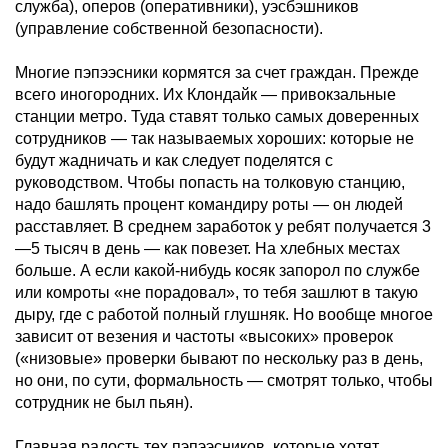
служба), оперов (оперативники), уэсбэшников
(управление собственной безопасности).
Многие пэпээсники кормятся за счет граждан. Прежде
всего иногородних. Их Клондайк — привокзальные
станции метро. Туда ставят только самых доверенных
сотрудников — так называемых хороших: которые не
будут жадничать и как следует поделятся с
руководством. Чтобы попасть на толковую станцию,
надо башлять процент командиру роты — он людей
расставляет. В среднем заработок у ребят получается 3
—5 тысяч в день — как повезет. На хлебных местах
больше. А если какой-нибудь косяк запорол по службе
или комроты «не порадовал», то тебя зашлют в такую
дыру, где с работой полный глушняк. Но вообще многое
зависит от везения и частоты «высоких» проверок
(«низовые» проверки бывают по нескольку раз в день,
но они, по сути, формальность — смотрят только, чтобы
сотрудник не был пьян).
Главная радость тех пэпээсников, которые хотят