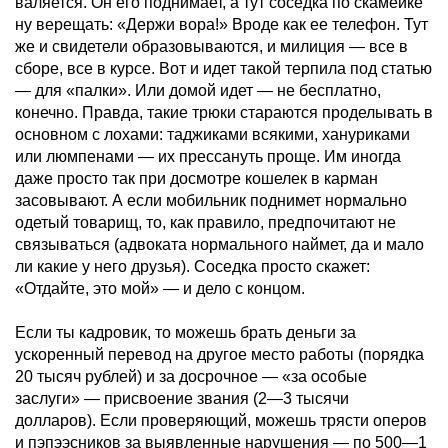
валяется. Он его поднимает, а тут соседка по скамейке
ну верещать: «Держи вора!» Вроде как ее телефон. Тут
же и свидетели образовываются, и милиция — все в
сборе, все в курсе. Вот и идет такой терпила под статью
— для «палки». Или домой идет — не бесплатно,
конечно. Правда, такие трюки стараются проделывать в
основном с лохами: таджиками всякими, хануриками
или люмпенами — их прессануть проще. Им иногда
даже просто так при досмотре кошелек в карман
засовывают. А если мобильник поднимет нормально
одетый товарищ, то, как правило, предпочитают не
связываться (адвоката нормального наймет, да и мало
ли какие у него друзья). Соседка просто скажет:
«Отдайте, это мой» — и дело с концом.
Если ты кадровик, то можешь брать деньги за
ускоренный перевод на другое место работы (порядка
20 тысяч рублей) и за досрочное — «за особые
заслуги» — присвоение звания (2—3 тысячи
долларов). Если проверяющий, можешь трясти оперов
и пэпээсников за выявленные нарушения — по 500—1