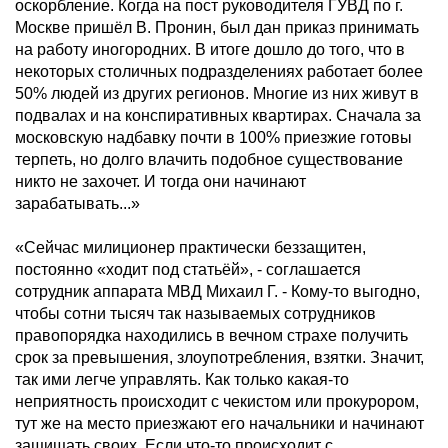
оскорбление. Когда на пост руководителя ГУВД по г.
Москве пришёл В. Пронин, был дан приказ принимать
на работу иногородних. В итоге дошло до того, что в
некоторых столичных подразделениях работает более
50% людей из других регионов. Многие из них живут в
подвалах и на конспиративных квартирах. Сначала за
московскую надбавку почти в 100% приезжие готовы
терпеть, но долго влачить подобное существование
никто не захочет. И тогда они начинают
зарабатывать...»
«Сейчас милиционер практически беззащитен,
постоянно «ходит под статьёй», - соглашается
сотрудник аппарата МВД Михаил Г. - Кому-то выгодно,
чтобы сотни тысяч так называемых сотрудников
правопорядка находились в вечном страхе получить
срок за превышения, злоупотребления, взятки. Значит,
так ими легче управлять. Как только какая-то
неприятность происходит с чекистом или прокурором,
тут же на место приезжают его начальники и начинают
защищать своих. Если что-то происходит с