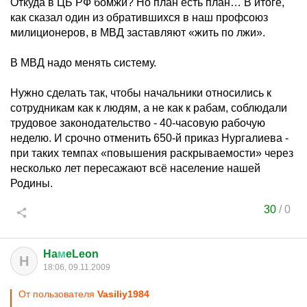
Откуда в ЦБ РФ бомжи? Но план есть план… В итоге,
как сказал один из обратившихся в наш профсоюз
милиционеров, в МВД заставляют «жить по лжи».
В МВД надо менять систему.
Нужно сделать так, чтобы начальники относились к
сотрудникам как к людям, а не как к рабам, соблюдали
трудовое законодательство - 40-часовую рабочую
неделю. И срочно отменить 650-й приказ Нургалиева -
при таких темпах «повышения раскрываемости» через
несколько лет пересажают всё население нашей
Родины.
30
/
0
Ha
м
eLeon
H
18:06, 09.11.2009
От пользователя
Vasiliy1984