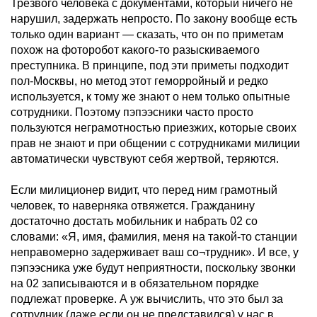
Трезвого человека с документами, который ничего не
нарушил, задержать непросто. По закону вообще есть
только один вариант — сказать, что он по приметам
похож на фоторобот какого-то разыскиваемого
преступника. В принципе, под эти приметы подходит
пол-Москвы, но метод этот геморройный и редко
используется, к тому же знают о нем только опытные
сотрудники. Поэтому пэпээсники часто просто
пользуются неграмотностью приезжих, которые своих
прав не знают и при общении с сотрудниками милиции
автоматически чувствуют себя жертвой, теряются.
Если милиционер видит, что перед ним грамотный
человек, то наверняка отвяжется. Гражданину
достаточно достать мобильник и набрать 02 со
словами: «Я, имя, фамилия, меня на такой-то станции
неправомерно задерживает ваш со¬трудник». И все, у
пэпээсника уже будут неприятности, поскольку звонки
на 02 записываются и в обязательном порядке
подлежат проверке. А уж вычислить, что это был за
сотрудник (даже если он не представился) у нас в