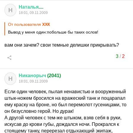
Наталья
....
Н
18:01, 09.11.2009
От пользователя
ХХК
Вывод у меня один:побольше бы таких ослов!
вам они зачем? свои темные делишки прикрывать?
3
/
2
Никанорыч
(2041)
Н
18:01, 09.11.2009
Если один человек, пылая ненавистью и вооруженный
штык-ножем бросился на вражеский танк и поцарапал
ему краску на броне, но был перемолот гусеницами, то
он безусловно герой. Но дурак!
А другой человек с тем-же штыком, взяв себя в руки,
искусав до крови губы, дождался ночи. Прокрался к
стоящему танку, перерезал отдыхающий экипаж,