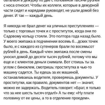
батальон в дежурку по две с половиной тысячи рублей
с носа относит. Чтобы их коллеги, которые в дежурной
части сидят и нарядами руководят, не ушли домой без
денег. И так — каждый день.
Я никогда не брал денег на уличных преступлениях —
только с торговых точек и с проституток, когда они по
Садовому кольцу стояли. Это полтора года назад было.
У моего экипажа в подчинении восемь б…дских точек
было, и с каждого из сутенеров брали по восемьсот
рублей в день. Каждый член экипажа после смены
уносил домой до десяти тысяч рублей, потому что мы
еще и с клиентов деньги снимали. Вот стоишь ты за
углом с биноклем, смотришь: проститутка в чью-то
машину садится. Ты едешь за их машиной,
останавливаешь водителя, проверяешь документы. У
проститутки, как правило, документов нет — значит,
можно ее задержать. Водитель говорит: «Брат, я только
что за нее шесть тысяч отдал!» А ты ему: «Ну плати
половину от ее цены, а то в отделение проедем».