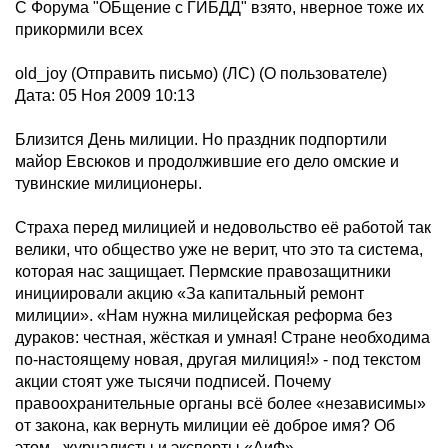
С Форума "ОБщение с ГИБДД" взято, нверное тоже их
прикормили всех
old_joy (Отправить письмо) (ЛС) (О пользователе)
Дата: 05 Ноя 2009 10:13
Близится День милиции. Но праздник подпортили
майор Евсюков и продолжившие его дело омские и
тувинские милиционеры.
Страхa перед милицией и недовольство её работой так
велики, что общество уже не верит, что это та система,
которая нас защищает. Пермские правозащитники
инициировали акцию «За капитальный ремонт
милиции». «Нам нужна милицейская реформа без
дураков: честная, жёсткая и умная! Стране необходима
по-настоящему новая, другая милиция!» - под текстом
акции стоят уже тысячи подписей. Почему
правоохранительные органы всё более «независимы»
от закона, как вернуть милиции её доброе имя? Об
этом - журналисты и эксперты «АиФ».