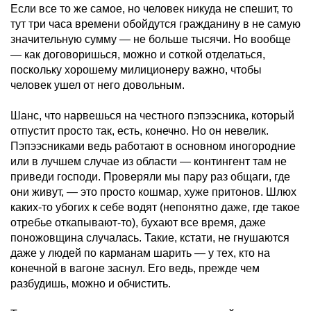
Если все то же самое, но человек никуда не спешит, то
тут три часа времени обойдутся гражданину в не самую
значительную сумму — не больше тысячи. Но вообще
— как договоришься, можно и соткой отделаться,
поскольку хорошему милиционеру важно, чтобы
человек ушел от него довольным.
Шанс, что нарвешься на честного пэпээсника, который
отпустит просто так, есть, конечно. Но он невелик.
Пэпээсниками ведь работают в основном иногородние
или в лучшем случае из области — контингент там не
приведи господи. Проверяли мы пару раз общаги, где
они живут, — это просто кошмар, хуже притонов. Шлюх
каких-то убогих к себе водят (непонятно даже, где такое
отребье откапывают-то), бухают все время, даже
поножовщина случалась. Такие, кстати, не гнушаются
даже у людей по карманам шарить — у тех, кто на
конечной в вагоне заснул. Его ведь, прежде чем
разбудишь, можно и обчистить.