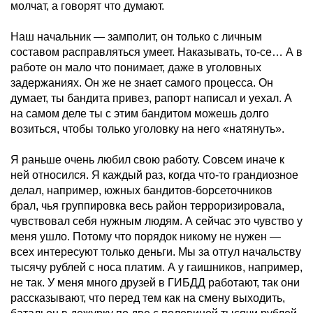
молчат, а говорят что думают.
Наш начальник — замполит, он только с личным
составом расправляться умеет. Наказывать, то-се… А в
работе он мало что понимает, даже в уголовных
задержаниях. Он же не знает самого процесса. Он
думает, ты бандита привез, рапорт написал и уехал. А
на самом деле ты с этим бандитом можешь долго
возиться, чтобы только уголовку на него «натянуть».
Я раньше очень любил свою работу. Совсем иначе к
ней относился. Я каждый раз, когда что-то грандиозное
делал, например, южных бандитов-борсеточников
брал, чья группировка весь район терроризировала,
чувствовал себя нужным людям. А сейчас это чувство у
меня ушло. Потому что порядок никому не нужен —
всех интересуют только деньги. Мы за отгул начальству
тысячу рублей с носа платим. А у гаишников, например,
не так. У меня много друзей в ГИБДД работают, так они
рассказывают, что перед тем как на смену выходить,