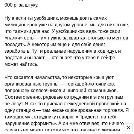
000 р. за штуку.
Ну а если ты уэсбэшник, можешь доить самих
милиционеров уже на другом уровне: мы для них то же,
что таджики для нас. У уэсбэшников ведь тоже свои
«палки» есть — им нужно за квартал столько-то ментов
посадить. А некоторым еще и для себя денег
заработать. Тут и реальные нарушения в ход идут, и
подставы бывают — кто знает, что у тебя в сейфе
может найтись.
Что касается начальства, то некоторые крышуют
организованные группы — торгашей-лоточников,
попрошаек-колясочников и щипачей-карманников.
Соответственно, рядовые сотрудники к этим группам
не лезут. Я как-то приехал с ежедневной проверкой на
одну станцию — там несанкционированная торговля. Я
тамошнему сотруднику говорю: «Придется на тебя
нарушение оформить». А он мне отвечает, что ничего
сделать не может, потому что этот развал с дисками