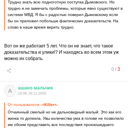
Трудно знать всю подноготную поступка Дымовского. Но
трудно и не замечать проблемы, которые явно существуют в
системе МВД. Я бы с радостью поверил Дымовскому если
бы он приложил побольше фактических доказательств. На
слово в наше время верить трудно.
Вот он же работает 5 лет. Что он не знает, что такое
доказательства и улики!? И находясь во всем этом уж
можно их собрать.
0
/
3
ашано
мальчик
А
18:08, 09.11.2009
От пользователя
-=Killer=-
Отчаянный смелый но не дальновидный малый. Это как его
жинка то допекла. Увы количества ума в голове не позволило
им обоим представить все последствия произошедшего.