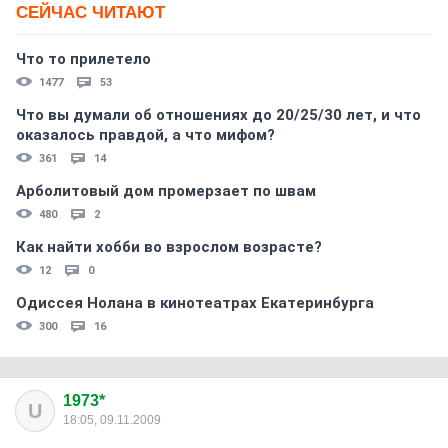
СЕЙЧАС ЧИТАЮТ
Что то прилетело
1477
53
Что вы думали об отношениях до 20/25/30 лет, и что
оказалось правдой, а что мифом?
361
14
Арболитовый дом промерзает по швам
480
2
Как найти хобби во взрослом возрасте?
12
0
Одиссея Нолана в кинотеатрах Екатеринбурга
300
16
1973*
U
18:05, 09.11.2009