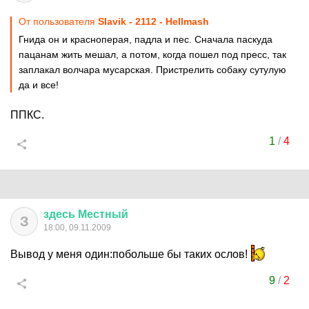
От пользователя
Slavik - 2112 - Hellmash
Гнида он и красноперая, падла и пес. Сначала паскуда
пацанам жить мешал, а потом, когда пошел под пресс, так
заплакал волчара мусарская. Пристрелить собаку сутулую
да и все!
ППКС.
1
/
4
здесь
Местный
З
18:00, 09.11.2009
Вывод у меня один:побольше бы таких ослов!
9
/
2