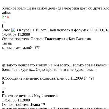
Ужасное зрелище на самом деле- два чебурека друг об друга хл
:ultra:
2
/
4
j
Jeana
14:49, 08.11.2009
От пользователя
Слепой Толстопузый Кот Базилио
Ты на
каком этаже живёш???
да так-то мелковато я живу, на 7-м всего... только вот на балко
болконе покурить... Одно щастье - что я не курю!
:beach:
[Сообщение изменено пользователем 08.11.2009 14:49]
0
п
Песочное
печенье
/
Клубничное
в
...
14:51, 08.11.2009
От пользователя
Jeana ™
да так-то мелковато я живу, на 7-м всего... только вот на балкон