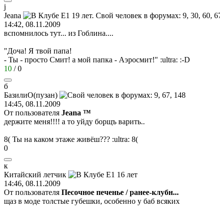
j
Jeana
14:42, 08.11.2009
вспомнилось тут... из Гоблина....
"Доча! Я твой папа!
- Ты - просто Смит! а мой папка - Аэросмит!"
:ultra:
:-D
10
/
0
б
БазилиО
(
пузан
)
14:45, 08.11.2009
От пользователя
Jeana ™
держите меня!!!! а то уйду борщъ варить..
8(
Ты на каком этаже живёш???
:ultra:
8(
0
к
Китайский
летчик
14:46, 08.11.2009
От пользователя
Песочное печенье / ранее-клубн...
щаз в моде толстые губешки, особенно у баб всяких