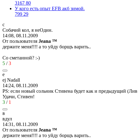
3167
80
У кого есть опыт EFB акб зимой.
799
29
c
C
обачий
кол
,
я
неОдин
.
14:08, 08.11.2009
От пользователя
Jeana ™
держите меня!!!! а то уйду борщъ варить..
Со сметанной?
:-)
5
/
3
e
ej Nadall
14:24, 08.11.2009
PS: если новый сольник Стивена будет как и предыдущий (Лив Та
Удачи, Стивен!
3
/
1
в
вдул
14:31, 08.11.2009
От пользователя
Jeana ™
держите меня!!!! а то уйду борщъ варить..