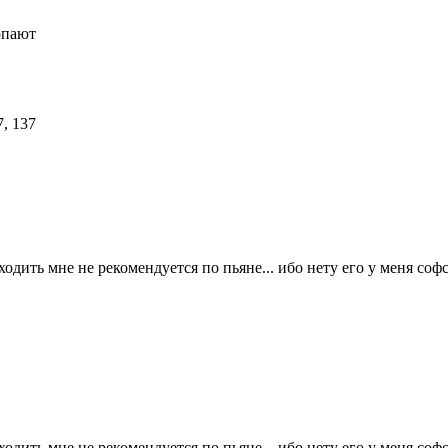
опают
н ходить мне не рекомендуется по пьяне... ибо нету его у меня соф
 ходить мне не рекомендуется по пьяне... ибо нету его у меня софс