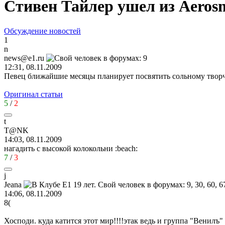
Стивен Тайлер ушел из Aeros
Обсуждение новостей
1
n
news@e1.ru
12:31, 08.11.2009
Певец ближайшие месяцы планирует посвятить сольному творч
Оригинал статьи
5
/
2
t
T@NK
14:03, 08.11.2009
нагадить с высокой колокольни
:beach:
7
/
3
j
Jeana
14:06, 08.11.2009
8(
Хосподи. куда катится этот мир!!!!этак ведь и группа "Венилъ"