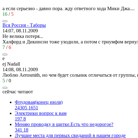
а если серьезно - давно пора. жду ответного хода Мики Джа....
16
/
5
Вся
Россия
-
Таборы
14:07, 08.11.2009
Не велика потеря...
Халфорд и Дикинсон тоже уходили, а потом с триумфом верну
7
/
6
e
ej Nadall
14:08, 08.11.2009
Люблю Aerosmith, но чем будет сольник отличаться от группы, 
5
/
0
сейчас читают
Флудовая(конец июля)
24305
1651
Электрики вопрос к вам
197
8
Меняю проводку в щитке.Есть что недорогое?
341
18
Лучшие места для первых свиданий в нашем городе