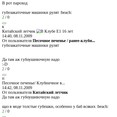
В рот пароход
губозакаточные машинки рулят
:beach:
2
/
0
к
Китайский
летчик
14:40, 08.11.2009
От пользователя
Песочное печенье / ранее-клубн...
губозакаточные машинки рулят
Да там аж губоушивочную надо
:-D
2
/
0
п
Песочное
печенье
/
Клубничное
в
...
14:42, 08.11.2009
От пользователя
Китайский летчик
Да там аж губоушивочную надо
щаз в моде толстые губешки, особенно у баб всяких
:beach:
2
/
0