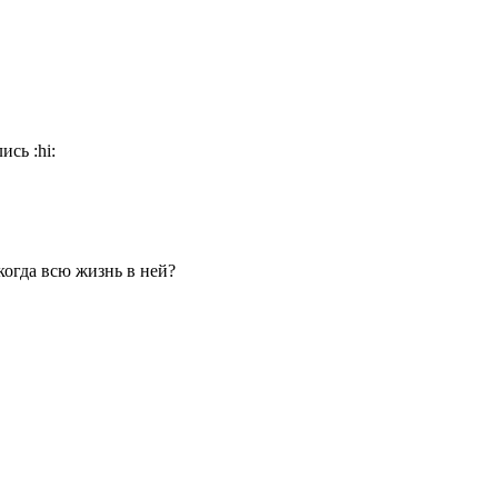
лись
:hi:
когда всю жизнь в ней?