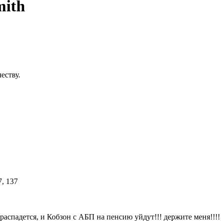
mith
еству.
 распадется, и Кобзон с АБП на пенсию уйдут!!! держите меня!!!!