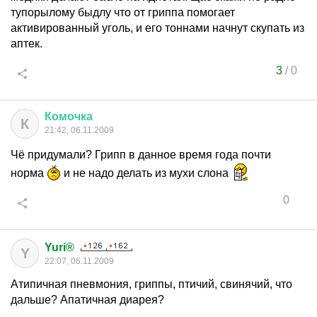
тупорылому быдлу что от гриппа помогает
активированный уголь, и его тоннами начнут скупать из
аптек.
3
/
0
Комочка
К
21:42, 06.11.2009
Чё придумали? Грипп в данное время года почти
норма
и не надо делать из мухи слона
0
Yuri®
Y
22:07, 06.11.2009
Атипичная пневмония, гриппы, птичий, свинячий, что
дальше? Апатичная диарея?