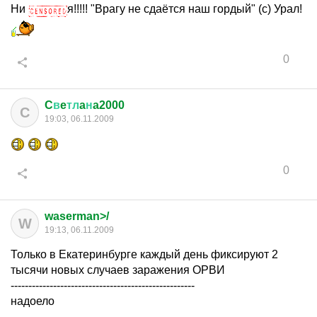
Ни
я!!!!! "Врагу не сдаётся наш гордый" (с) Урал!
0
C
в
e
тл
a
н
a2000
C
19:03, 06.11.2009
0
waserman>/
W
19:13, 06.11.2009
Только в Екатеринбурге каждый день фиксируют 2
тысячи новых случаев заражения ОРВИ
----------------------------------------------------
надоело