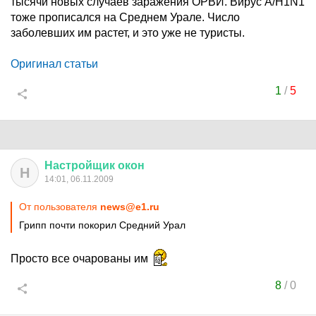
тысячи новых случаев заражения ОРВИ. Вирус A/H1N1
тоже прописался на Среднем Урале. Число
заболевших им растет, и это уже не туристы.
Оригинал статьи
1
/
5
Настройщик
окон
Н
14:01, 06.11.2009
От пользователя
news@e1.ru
Грипп почти покорил Средний Урал
Просто все очарованы им
8
/
0