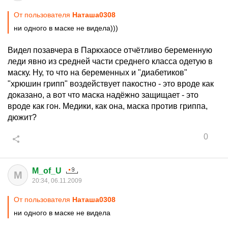
От пользователя
Наташа0308
ни одного в маске не видела)))
Видел позавчера в Паркхаосе отчётливо беременную
леди явно из средней части среднего класса одетую в
маску. Ну, то что на беременных и "диабетиков"
"хрюшин грипп" воздействует пакостно - это вроде как
доказано, а вот что маска надёжно защищает - это
вроде как гон. Медики, как она, маска против гриппа,
дюжит?
0
M_of_U
M
20:34, 06.11.2009
От пользователя
Наташа0308
ни одного в маске не видела