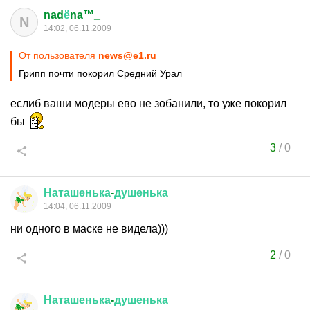
nad
ё
na™_
N
14:02, 06.11.2009
От пользователя
news@e1.ru
Грипп почти покорил Средний Урал
еслиб ваши модеры ево не зобанили, то уже покорил
бы
3
/
0
Наташенька
-
душенька
14:04, 06.11.2009
ни одного в маске не видела)))
2
/
0
Наташенька
-
душенька