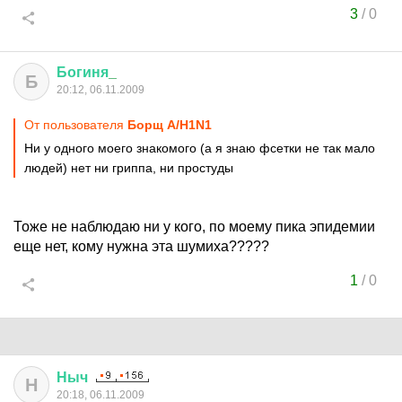
3
/
0
Богиня
_
Б
20:12, 06.11.2009
От пользователя
Борщ A/H1N1
Ни у одного моего знакомого (а я знаю фсетки не так мало
людей) нет ни гриппа, ни простуды
Тоже не наблюдаю ни у кого, по моему пика эпидемии
еще нет, кому нужна эта шумиха?????
1
/
0
Ныч
Н
20:18, 06.11.2009