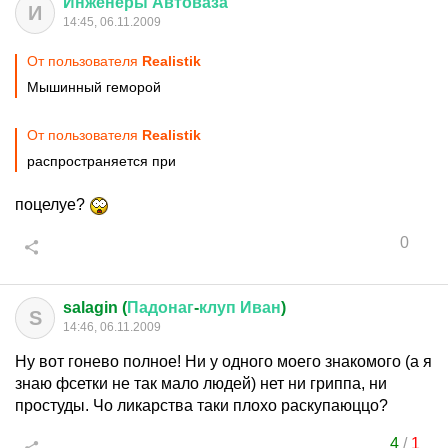
Инженеры
Автоваза
И
14:45, 06.11.2009
От пользователя
Realistik
Мышинный геморой
От пользователя
Realistik
распространяется при
поцелуе?
0
salagin (
Падонаг
-
клуп
Иван
)
S
14:46, 06.11.2009
Ну вот гонево полное! Ни у одного моего знакомого (а я
знаю фсетки не так мало людей) нет ни гриппа, ни
простуды. Чо ликарства таки плохо раскупаюццо?
4
/
1