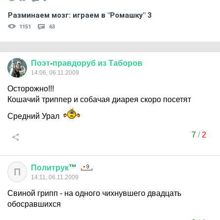
Разминаем мозг: играем в "Ромашку" 3
1151
63
Поэт
-
правдоруб
из
Таборов
14:06, 06.11.2009
Осторожно!!!
Кошачий триппер и собачая диарея скоро посетят
Средний Урал
7
/
2
Политрук
™
П
14:11, 06.11.2009
Свиной грипп - на одного чихнувшего двадцать
обосравшихся