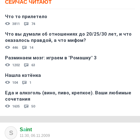
СЕЙЧАС ЧИТАЮТ
Что то прилетело
3811
74
Что вы думали об отношениях до 20/25/30 лет, и что
оказалось правдой, а что мифом?
446
14
Разминаем мозг: играем в "Ромашку" 3
1202
63
Нашла котёнка
104
1
Еда и алкоголь (вино, пиво, крепкое). Ваши любимые
сочетания
1635
50
S
а
int
S
11:30, 06.11.2009