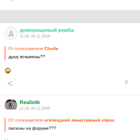
доморощеный
ремба
Д
11:38, 06.11.2009
От пользователя
Chu4a
душу возьмешь??
0
Realistik
11:39, 06.11.2009
От пользователя
египеццкий ажыотажный спрос
писюны на форуме???