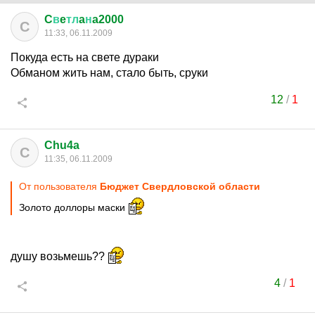
C
в
e
тл
a
н
a2000
C
11:33, 06.11.2009
Покуда есть на свете дураки
Обманом жить нам, стало быть, сруки
12
/
1
Chu4a
C
11:35, 06.11.2009
От пользователя
Бюджет Свердловской области
Золото доллоры маски
душу возьмешь??
4
/
1