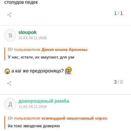
стопудов педек
1
/
1
sloupok
S
11:43, 06.11.2009
От пользователя
Дикая кошка Аризоны
У нас, кстати, их закупают, для узи
а каг же предохроняцо?
3
/
0
доморощеный
ремба
Д
11:43, 06.11.2009
От пользователя
египеццкий ажыотажный спрос
йа токо звездочке доверяю