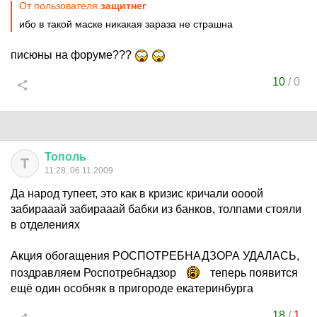
От пользователя
защитнег
ибо в такой маске никакая зараза не страшна
писюны на форуме???
10
/
0
Тополь
Т
11:28, 06.11.2009
Да народ тупеет, это как в кризис кричали оооой
забирааай забирааай бабки из банков, толпами стояли
в отделениях
Акция обогащения РОСПОТРЕБНАДЗОРА УДАЛАСЬ,
поздравляем Роспотребнадзор
теперь появится
ещё один особняк в пригороде екатеринбурга
18
/
1