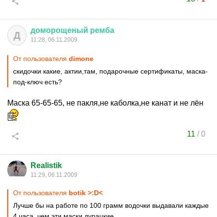
доморощеный
ремба
Д
11:28, 06.11.2009
От пользователя
dimone
скидочки какие, актии,там, подарочные сертификаты, маска-
под-ключ есть?
Маска 65-65-65, не пакля,не каболка,не канат и не лён
11
/
0
Realistik
11:29, 06.11.2009
От пользователя
botik >:D<
Лучше бы на работе по 100 грамм водочки выдавали каждые
4 часа, чем эти маски дурацкие