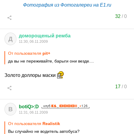
Фотография из Фотогалереи на E1.ru
32
/
0
доморощеный
ремба
Д
11:30, 06.11.2009
От пользователя
pit+
да вы не переживайте, барыги они везде....
Золото доллоры маски
17
/
0
botiQ>:D
B
11:31, 06.11.2009
От пользователя
Realistik
Вы случайно не водитель автобуса?