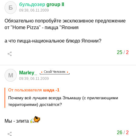
бульдозер
group II
Б
09:38, 06.11.2009
Обязательно попробуйте эксклюзивное предложение
от "Home Pizza" - пицца "Япония
а что пицца-национальное блюдо Японии?
25
/
2
Marley_
M
09:39, 06.11.2009
От пользователя
шадa -1
Почему всё лучшее всегда Эльмашу (с прилегающими
территориями) достаётся?
Мы - элита
26
/
2