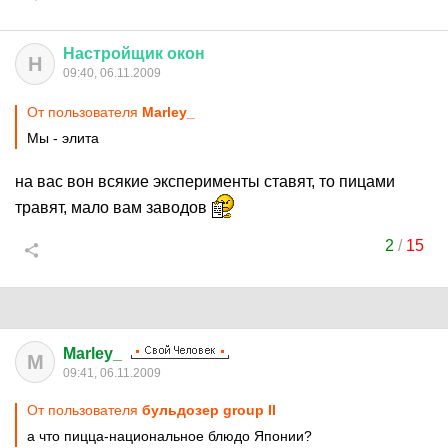
Настройщик
окон
Н
09:40, 06.11.2009
От пользователя
Marley_
Мы - элита
на вас вон всякие эксперименты ставят, то пицами
травят, мало вам заводов
2
/
15
Marley_
M
09:41, 06.11.2009
От пользователя
бульдозер group II
а что пицца-национальное блюдо Японии?