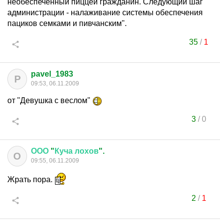
необеспеченный пиццей гражданин. Следующий шаг
администрации - налаживание системы обеспечения
пациков семками и пивчанским".
35
/
1
pavel_1983
P
09:53, 06.11.2009
от "Девушка с веслом"
3
/
0
ООО
"
Куча
лохов
".
О
09:55, 06.11.2009
Жрать пора.
2
/
1