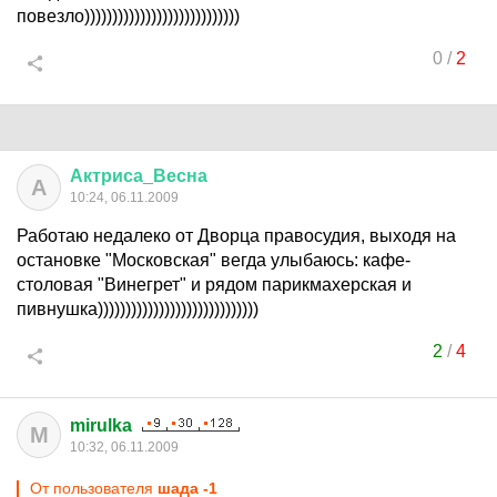
повезло))))))))))))))))))))))))))))
0
/
2
Актриса
_
Весна
А
10:24, 06.11.2009
Работаю недалеко от Дворца правосудия, выходя на
остановке "Московская" вегда улыбаюсь: кафе-
столовая "Винегрет" и рядом парикмахерская и
пивнушка)))))))))))))))))))))))))))))
2
/
4
mirulka
M
10:32, 06.11.2009
От пользователя
шадa -1