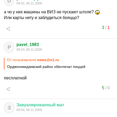
D
09:42, 06.11.2009
а чо у них машины на ВИЗ не пускают штоле?
Или карты нету и заблудиться бояццо?
3
/
1
pavel_1983
P
09:43, 06.11.2009
От пользователя
news@e1.ru
Орджоникидзевский район обеспечат пиццей
песплатной
5
/
0
Завуалированный
мат
З
09:50, 06.11.2009