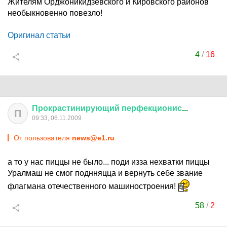
Жителям Орджоникидзевского и Кировского районов
необыкновенно повезло!
Оригинал статьи
4
/
16
Прокрастинирующий
перфекционис
...
П
09:33, 06.11.2009
От пользователя
news@e1.ru
а то у нас пиццы не было... поди изза нехватки пиццы
Уралмаш не смог поднняцца и вернуть себе звание
флагмана отечественного машиностроения!
58
/
2