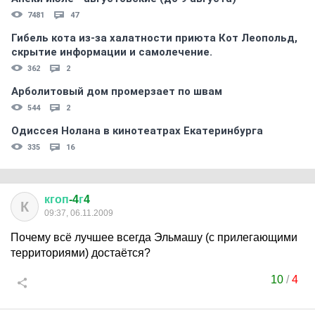
7481
47
Гибель кота из-за халатности приюта Кот Леопольд,
скрытиe информации и самолечение.
362
2
Арболитовый дом промерзает по швам
544
2
Одиссея Нолана в кинотеатрах Екатеринбурга
335
16
кгоп
-4
г
4
К
09:37, 06.11.2009
Почему всё лучшее всегда Эльмашу (с прилегающими
территориями) достаётся?
10
/
4