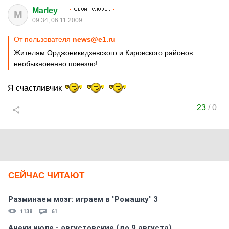
Marley_
M
09:34, 06.11.2009
От пользователя
news@e1.ru
Жителям Орджоникидзевского и Кировского районов
необыкновенно повезло!
Я счастливчик
23
/
0
СЕЙЧАС ЧИТАЮТ
Разминаем мозг: играем в "Ромашку" 3
1138
61
Анеки июле - августовские (до 9 августа)