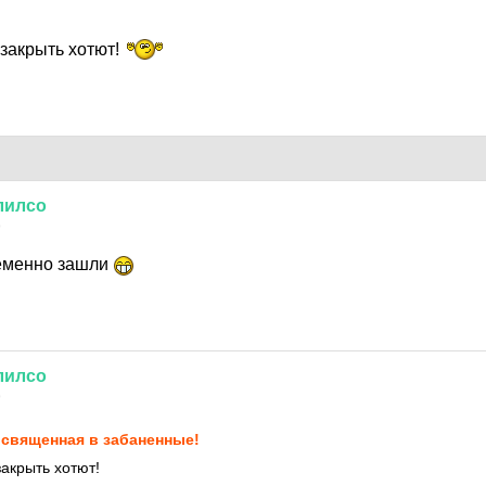
 закрыть хотют!
лилсо
9
ременно зашли
лилсо
9
священная в забаненные!
закрыть хотют!