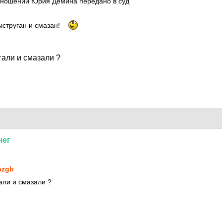
отношении Юрия Демина передано в суд
ыструган и смазан!
гали и смазали ?
чег
9
azgb
али и смазали ?