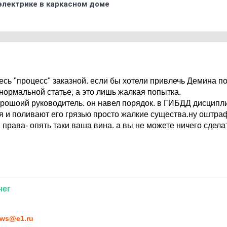
электрике в каркасном доме
9
есь "процесс" заказной. если бы хотели привлечь Демина п
нормальной статье, а это лишь жалкая попытка.
рошоий руководитель. он навел порядок. в ГИБДД дисципл
ся и поливают его грязью просто жалкие существа.ну оштраф
 права- опять таки ваша вина. а вы не можете ничего сдела
чег
9
ws@e1.ru