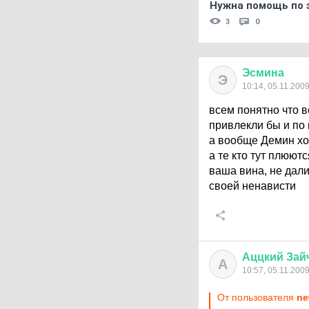
Нужна помощь по 
3
0
Эсмина
Э
10:14, 05.11.200
всем понятно что в
привлекли бы и по 
а вообще Демин хо
а те кто тут плюют
ваша вина, не дали
своей ненависти
Аццкий
Зай
А
10:57, 05.11.200
От пользователя
ne