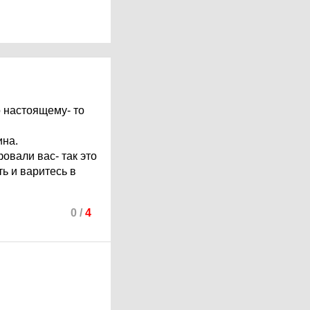
о настоящему- то
ина.
овали вас- так это
ть и варитесь в
0
/
4