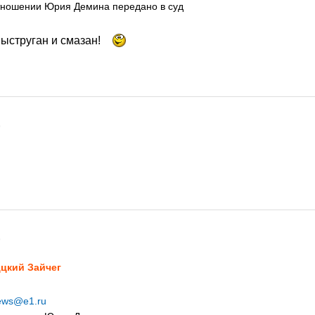
отношении Юрия Демина передано в суд
выструган и смазан!
9
9
цкий Зайчег
ews@e1.ru