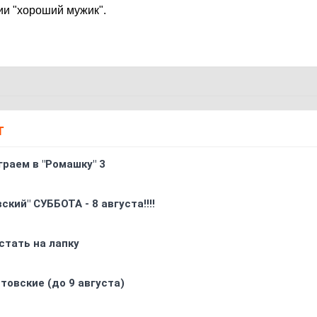
ии "хороший мужик".
Т
граем в "Ромашку" 3
кий" СУББОТА - 8 августа!!!!
стать на лапку
товские (до 9 августа)