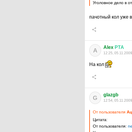
Уголовное дело в 
пачотный кол уже 
Alex
РТА
A
12:25, 05.11.200
На кол
glazgb
G
12:54, 05.11.200
От пользователя
Ац
Цитата:
От пользователя:
n