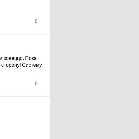
0
м зовеццо. Пока
ю сторону! Систему
0