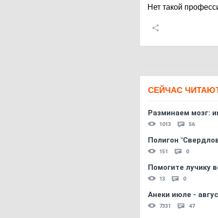
Нет такой професс
СЕЙЧАС ЧИТАЮ
Разминаем мозг: и
1013
56
Полигон "Свердловс
151
0
Помогите лучику в
13
0
Анеки июле - авгус
7331
47