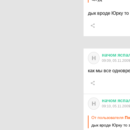
дык вроде Юрку то
начом
яспа
Н
09:09, 05.11.200
как мы все однов
начом
яспа
Н
09:10, 05.11.200
От пользователя
По
дык вроде Юрку то 