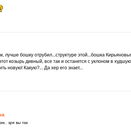
9
, лучше бошку отрубил...структуре этой...бошка Кирьяновы
этот козырь дивный, все так и останется с уклоном в худшу
ть новую! Какую?... Да хер его знает...
9
nk
к.. зря вы так