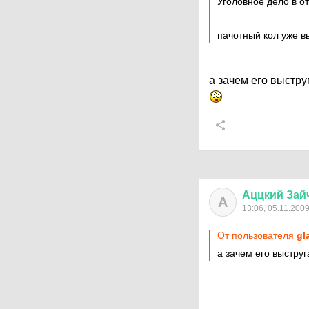
Уголовное дело в 
пачотный кол уже в
а зачем его выстру
Аццкий
Зай
А
13:06, 05.11.200
От пользователя
gl
а зачем его выструг