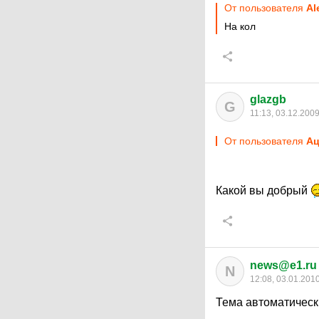
От пользователя
Al
На кол
glazgb
G
11:13, 03.12.200
От пользователя
Ац
Какой вы добрый
news@e1.ru
N
12:08, 03.01.201
Тема автоматическ