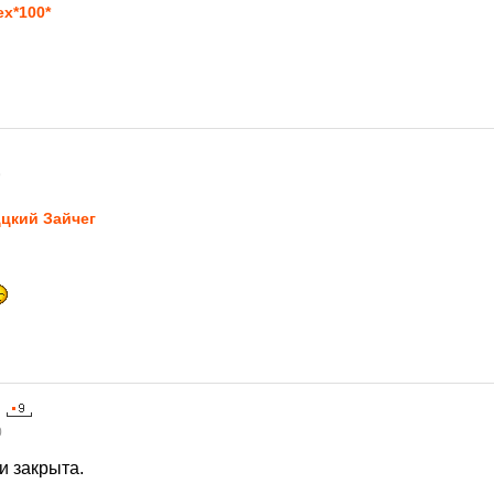
ex*100*
9
цкий Зайчег
0
и закрыта.