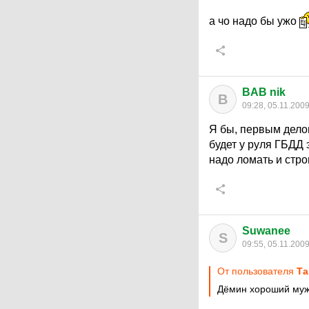
а чо надо бы ужо
BAB nik
B
09:28, 05.11.200
Я бы, первым делом
будет у руля ГБДД 
надо ломать и строи
Suwanee
S
09:55, 05.11.200
От пользователя
Tа
Дёмин хороший мужи