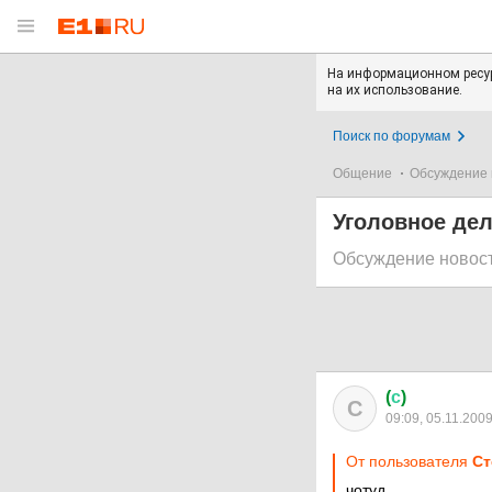
На информационном ресур
на их использование.
Поиск по форумам
Общение
Обсуждение 
Уголовное де
Обсуждение новос
(
с
)
С
09:09, 05.11.200
От пользователя
Ст
чотуд