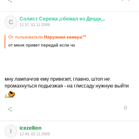
Солист
Сережа
,
сбежал
из
Деццк
...
С
12:37, 02.11.2009
От пользователя
Наружная камера™
от меня привет передай если чо
мну лампачгов ему привезет, главно, штоп не
промахнуться подьезжая - на глиссаду нужную выйти
0
icezellion
I
12:48, 02.11.2009