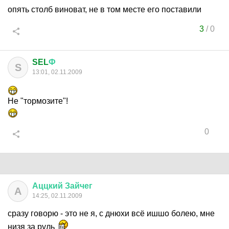
опять столб виноват, не в том месте его поставили
3
/
0
SEL
Ф
S
13:01, 02.11.2009
Не "тормозите"!
0
Аццкий
Зайчег
А
14:25, 02.11.2009
сразу говорю - это не я, с днюхи всё ишшо болею, мне
низя за руль