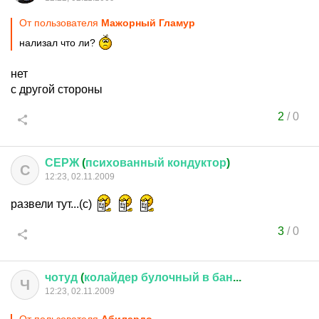
От пользователя
Мажорный Гламур
нализал что ли?
нет
с другой стороны
2
/
0
СЕРЖ
(
психованный
кондуктор
)
С
12:23, 02.11.2009
развели тут...(с)
3
/
0
чотуд
(
колайдер
булочный
в
бан
...
Ч
12:23, 02.11.2009