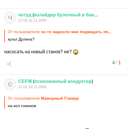
чотуд
(
колайдер
булочный
в
бан
...
Ч
12:19, 02.11.2009
От пользователя
чо то надоело мне поджидать пя...
культ Дулина?
насосать на новый станок? не?
4
/
1
СЕРЖ
(
психованный
кондуктор
)
С
12:19, 02.11.2009
От пользователя
Мажорный Гламур
на кол гомеков