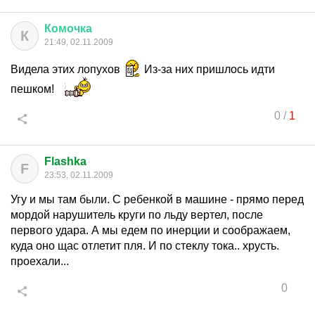
Комочка
К
21:49, 02.11.2009
Видела этих лопухов
Из-за них пришлось идти
пешком!
0
/
1
Flashka
F
23:53, 02.11.2009
Угу и мы там были. С ребенкой в машине - прямо перед
мордой нарушитель круги по льду вертел, после
первого удара. А мы едем по инерции и соображаем,
куда оно щас отлетит пля. И по стеклу тока.. хрусть.
проехали...
0