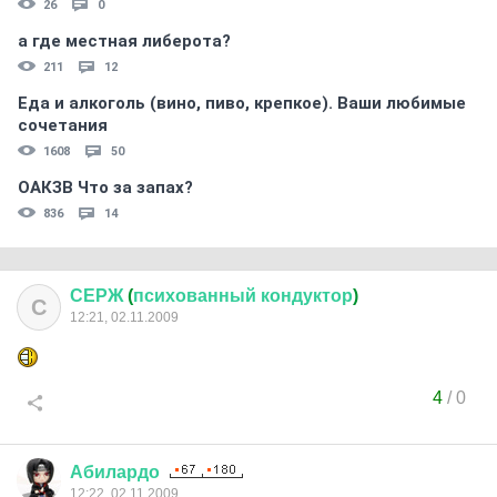
26
0
а где местная либерота?
211
12
Еда и алкоголь (вино, пиво, крепкое). Ваши любимые
сочетания
1608
50
ОАКЗВ Что за запах?
836
14
СЕРЖ
(
психованный
кондуктор
)
С
12:21, 02.11.2009
4
/
0
Абилардо
12:22, 02.11.2009