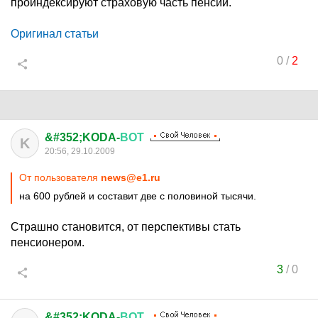
проиндексируют страховую часть пенсии.
Оригинал статьи
0
/
2
&#352;KODA-
ВОТ
K
20:56, 29.10.2009
От пользователя
news@e1.ru
на 600 рублей и составит две с половиной тысячи.
Страшно становится, от перспективы стать
пенсионером.
3
/
0
&#352;KODA-
ВОТ