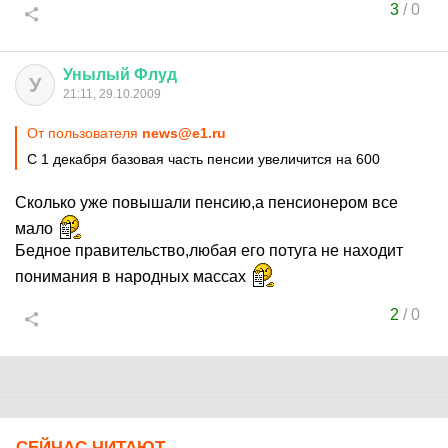
3
/
0
Унылый
Флуд
У
21:11, 29.10.2009
От пользователя
news@e1.ru
С 1 декабря базовая часть пенсии увеличится на 600
Сколько уже повышали пенсию,а пенсионером все
мало
Бедное правительство,любая его потуга не находит
понимания в народных массах
2
/
0
СЕЙЧАС ЧИТАЮТ