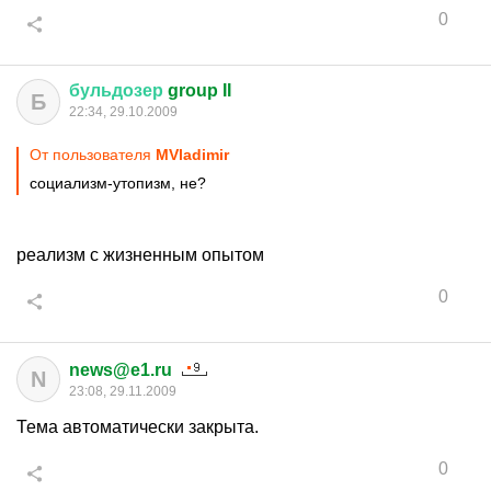
0
бульдозер
group II
Б
22:34, 29.10.2009
От пользователя
MVladimir
социализм-утопизм, не?
реализм с жизненным опытом
0
news@e1.ru
N
23:08, 29.11.2009
Тема автоматически закрыта.
0