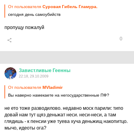
От пользователя
Суровая Гибель Гламура.
сегодня день самоубийств
пропущу пожалуй
0
Завистливые
Геенны
22:18, 29.10.2009
От пользователя
MVladimir
Вы наверно намекаете на негосударственные ПФ?
не ето тоже разводилово. недавно моск парили: типо
довай нам тут щяз деньжат неси. неси-неси, а там
глядишь - к пенсии уже туева хуча деньжищ накопитцо.
мычо, идеоты ога?