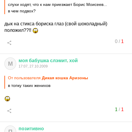
слухи ходят, что к нам приезжает Борис Моисеев...
в чем подвох?
дык на стикса бориска глаз (свой шоколадный)
положил??!!
0
/
1
моя
бабушка
слэмит
.
хой
М
17:07, 27.10.2009
От пользователя
Дикая кошка Аризоны
в топку таких женихов
1
/
1
позитивно
П