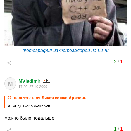
Фотография из Фотогалереи на E1.ru
2
/
1
MVladimir
M
17:20, 27.10.2009
От пользователя
Дикая кошка Аризоны
в топку таких женихов
можно было подальше
1
/
1