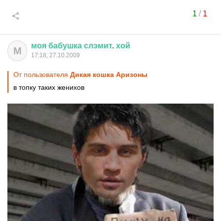
1
/
1
моя
бабушка
слэмит
.
хой
М
17:18, 27.10.2009
От пользователя
Дикая кошка Аризоны
в топку таких женихов