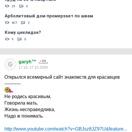
29
0
Арболитовый дом промерзает по швам
457
2
Кому цихлидок?
9
0
garyh™
G
17:16, 27.10.2009
Открылся всемирный сайт знакомств для красавцев
-----------
Не родись красивым,
Говорила мать.
Жизнь несправедлива,
Надо ж понимать.
http://www.youtube.com/watch?v=GBJsz8JZ97U&feature...