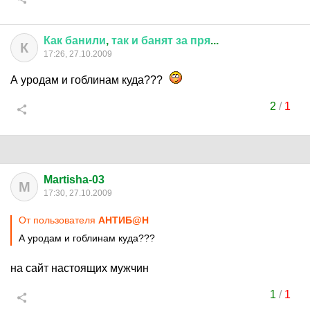
Как
банили
,
так
и
банят
за
пря
...
К
17:26, 27.10.2009
А уродам и гоблинам куда???
2
/
1
Martisha-03
M
17:30, 27.10.2009
От пользователя
АНТИБ@Н
А уродам и гоблинам куда???
на сайт настоящих мужчин
1
/
1