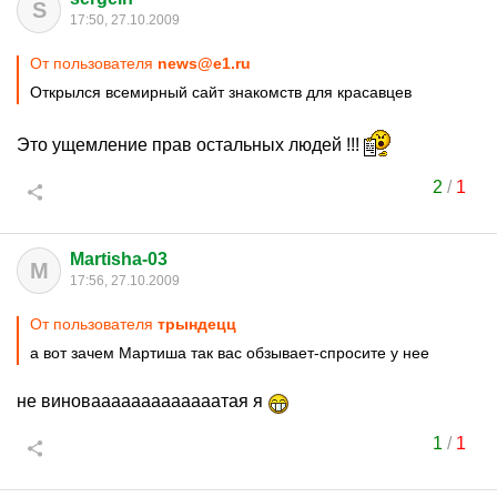
S
17:50, 27.10.2009
От пользователя
news@e1.ru
Открылся всемирный сайт знакомств для красавцев
Это ущемление прав остальных людей !!!
2
/
1
Martisha-03
M
17:56, 27.10.2009
От пользователя
трындецц
а вот зачем Мартиша так вас обзывает-спросите у нее
не виновааааааааааааатая я
1
/
1