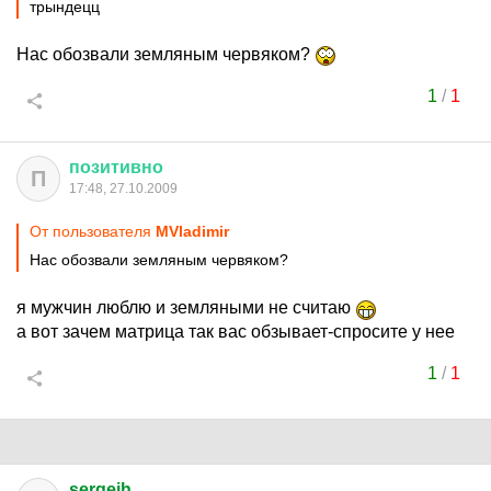
трындецц
Нас обозвали земляным червяком?
1
/
1
позитивно
П
17:48, 27.10.2009
От пользователя
MVladimir
Нас обозвали земляным червяком?
я мужчин люблю и земляными не считаю
а вот зачем матрица так вас обзывает-спросите у нее
1
/
1
sergeih