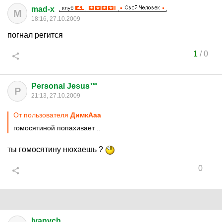
mad-x
M
18:16, 27.10.2009
погнал регится
1
/
0
Personal Jesus™
P
21:13, 27.10.2009
От пользователя
ДимкАаа
гомосятиной попахивает ..
ты гомосятину нюхаешь ?
0
Ivanych