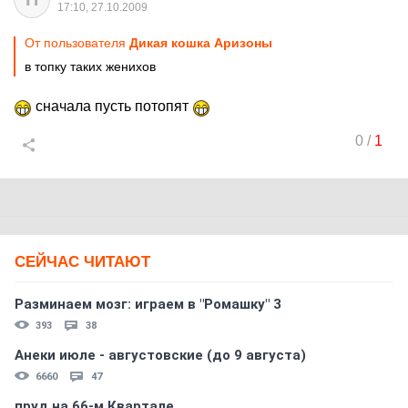
17:10, 27.10.2009
От пользователя
Дикая кошка Аризоны
в топку таких женихов
сначала пусть потопят
0
/
1
СЕЙЧАС ЧИТАЮТ
Разминаем мозг: играем в "Ромашку" 3
393
38
Анеки июле - августовские (до 9 августа)
6660
47
пруд на 66-м Квартале