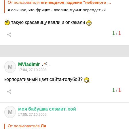
От пользователя
египеццкое падение "небесного ...
я слышал, что фрицке - воопще мужыг переодетый
такую красавицу взяли и опкакали
1
/
1
MVladimir
M
17:04, 27.10.2009
корпоративный цвет сайта-голубой?
1
/
1
моя
бабушка
слэмит
.
хой
М
17:05, 27.10.2009
От пользователя
Ля