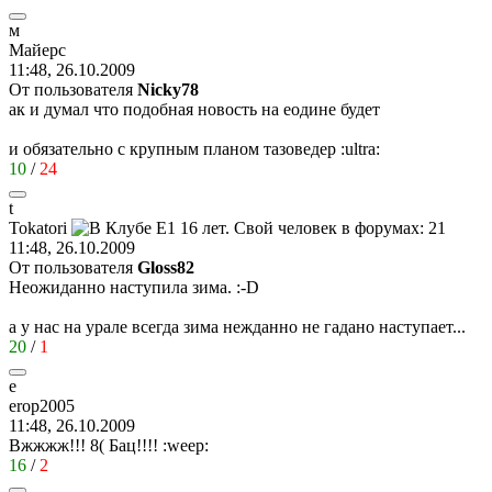
м
Майерс
11:48, 26.10.2009
От пользователя
Nicky78
ак и думал что подобная новость на еодине будет
и обязательно с крупным планом тазоведер
:ultra:
10
/
24
t
Tokatori
11:48, 26.10.2009
От пользователя
Gloss82
Неожиданно наступила зима.
:-D
а у нас на урале всегда зима нежданно не гадано наступает...
20
/
1
e
erop2005
11:48, 26.10.2009
Вжжжж!!!
8(
Бац!!!!
:weep:
16
/
2