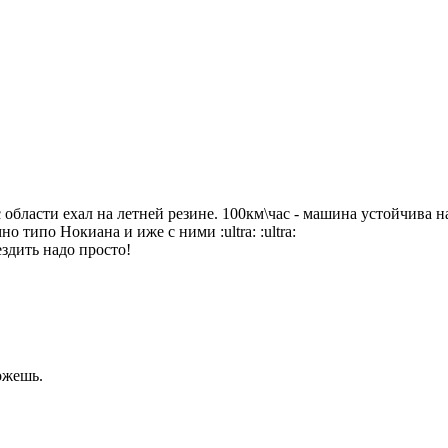
 области ехал на летней резине. 100км\час - машина устойчива н
умно типо Нокиана и иже с ними
:ultra:
:ultra:
ездить надо просто!
ожешь.