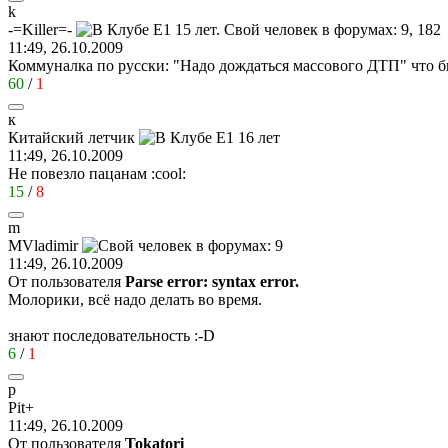
k
-=Killer=-
11:49, 26.10.2009
Коммуналка по русски: "Надо дождаться массового ДТП" что 
60
/
1
к
Китайский
летчик
11:49, 26.10.2009
Не повезло пацанам
:cool:
15
/
8
m
MVladimir
11:49, 26.10.2009
От пользователя
Parse error: syntax error.
Молорики, всё надо делать во время.
знают последовательность
:-D
6
/
1
p
Pit+
11:49, 26.10.2009
От пользователя
Tokatori