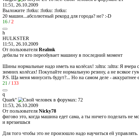
11:51, 26.10.2009
Выложите
:fotku:
:fotku:
:fotku:
20 машин...абсолютный рекорд для города? не?
:-D
16
/
2
h
HULKSTER
11:51, 26.10.2009
От пользователя
Realmk
дебилы те кто переобувает машину в последний момент
Шины нормальные надо иметь на колёсах!
:ultra:
:ultra:
Я вчера с
зимних колёсах! Покупайте нормальную резину, а не всякое г
P.S. Ща меня минусить будут?... Но на самом деле - аккуратнее 
21
/
133
q
Quark°
11:53, 26.10.2009
От пользователя
Nicky78
фигово это, когда машина едет сама, а ты ничего поделать не м
и врезаешься
Для того чтобы это не произошло надо научиться ей управлять.