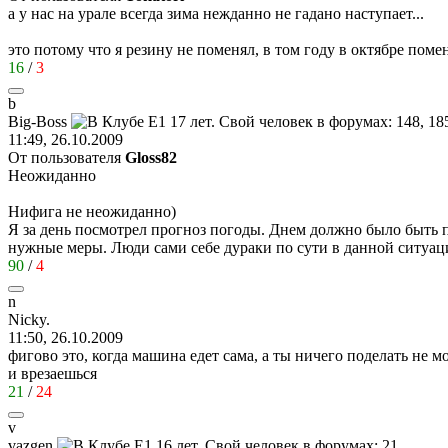
а у нас на урале всегда зима нежданно не гадано наступает...
это потому что я резину не поменял, в том году в октябре поме
16
/
3
b
Big-Boss
11:49, 26.10.2009
От пользователя
Gloss82
Неожиданно
Нифига не неожиданно)
Я за день посмотрел прогноз погоды. Днем должно было быть пл
нужные меры. Люди сами себе дураки по сути в данной ситуац
90
/
4
n
Nicky.
11:50, 26.10.2009
фигово это, когда машина едет сама, а ты ничего поделать не м
и врезаешься
21
/
24
v
vazgen