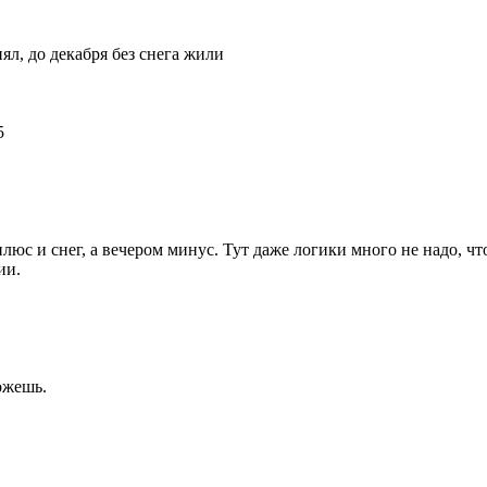
нял, до декабря без снега жили
юс и снег, а вечером минус. Тут даже логики много не надо, чт
ии.
ожешь.