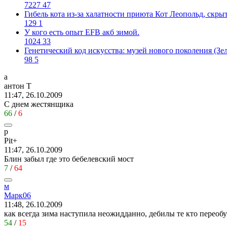
7227
47
Гибель кота из-за халатности приюта Кот Леопольд, скр
129
1
У кого есть опыт EFB акб зимой.
1024
33
Генетический код искусства: музей нового поколения (Зе
98
5
а
антон
Т
11:47, 26.10.2009
С днем жестянщика
66
/
6
p
Pit+
11:47, 26.10.2009
Блин забыл где это бебелевский мост
7
/
64
м
Марк
06
11:48, 26.10.2009
как всегда зима наступила неожидданно, дебилы те кто перео
54
/
15