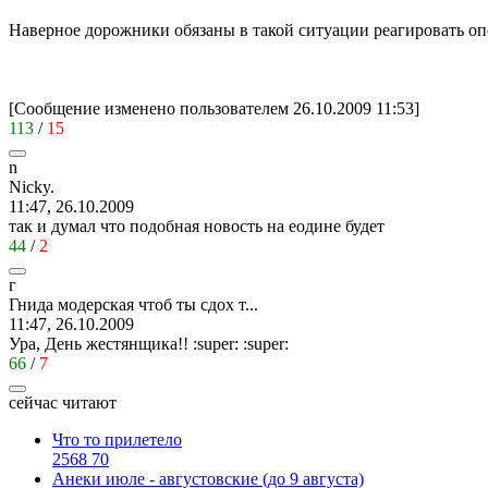
Наверное дорожники обязаны в такой ситуации реагировать оп
[Сообщение изменено пользователем 26.10.2009 11:53]
113
/
15
n
Nicky.
11:47, 26.10.2009
так и думал что подобная новость на еодине будет
44
/
2
г
Гнида
модерская
чтоб
ты
сдох
т
...
11:47, 26.10.2009
Ура, День жестянщика!!
:super:
:super:
66
/
7
сейчас читают
Что то прилетело
2568
70
Анеки июле - августовские (до 9 августа)