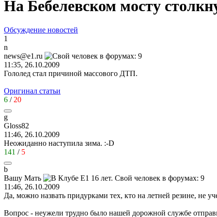
На Бебелевском мосту столкн
Обсуждение новостей
1
n
news@e1.ru
11:35, 26.10.2009
Гололед стал причиной массового ДТП.
Оригинал статьи
6
/
20
g
Gloss82
11:46, 26.10.2009
Неожиданно наступила зима.
:-D
141
/
5
b
Ba
шу
Ma
ть
11:46, 26.10.2009
Да, можно назвать придурками тех, кто на летней резине, не у
Вопрос - неужели трудно было нашей дорожной службе отправи