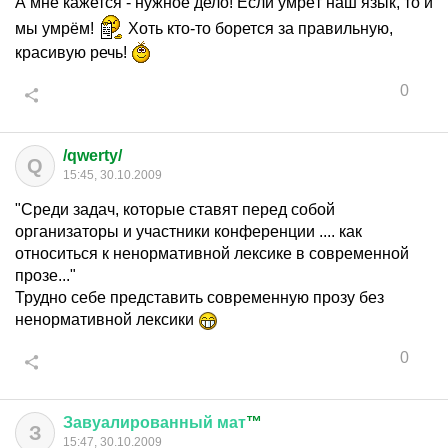
А мне кажется - нужное дело! Если умрёт наш язык, то и
мы умрём!
Хоть кто-то борется за правильную,
красивую речь!
0
/qwerty/
Q
15:45, 30.10.2009
"Среди задач, которые ставят перед собой
организаторы и участники конференции .... как
относиться к ненормативной лексике в современной
прозе..."
Трудно себе представить современную прозу без
ненормативной лексики
0
Завуалированный
мат
™
З
15:47, 30.10.2009