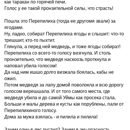
как таракан по горячей печи.
Голос у ее такой пронзительной силы, что страсть!
Пошла это Перепилиха (тогда ее другомя звали) за
ягодами.
Ну, ладно, собират Перепилиха ягоды и слышит: что-то
трешшит, кто-то пыхтит.
Глянула, а перед ней медведь, и тоже ягоды собират!
Перепилиха со всего-то голосу визгнула. И столь
пронзительно, что медведя наскоозь проткнула и
наповал убила голосом!
Да над ним ишшо долго визжала боялась, кабы не
ожил.
Потом медведя за лапу домой поволокла и всю дорогу
голосом верешшала. И от того самого места, где
медведя убила и до самой Уймы как просека стала.
Больши и малы дерева и кусты как порублены, пали от
Перепилихиного голосу.
Дома за мужа взялась - и пилила и пилила!
Зачем одну в лес пустил? Зачем в эку опасность