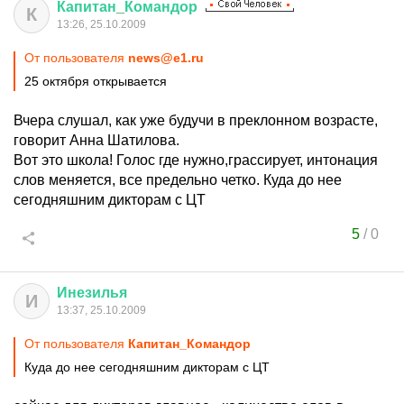
Капитан
_
Командор
К
13:26, 25.10.2009
От пользователя
news@e1.ru
25 октября открывается
Вчера слушал, как уже будучи в преклонном возрасте,
говорит Анна Шатилова.
Вот это школа! Голос где нужно,грассирует, интонация
слов меняется, все предельно четко. Куда до нее
сегодняшним дикторам с ЦТ
5
/
0
Инезилья
И
13:37, 25.10.2009
От пользователя
Капитан_Командор
Куда до нее сегодняшним дикторам с ЦТ