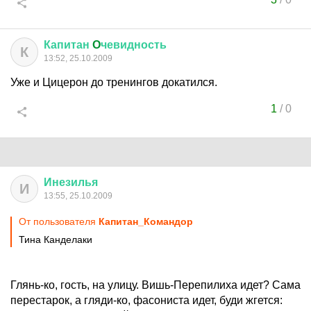
Капитан
O
чевидность
К
13:52, 25.10.2009
Уже и Цицерон до тренингов докатился.
1
/
0
Инезилья
И
13:55, 25.10.2009
От пользователя
Капитан_Командор
Тина Канделаки
Глянь-ко, гость, на улицу. Вишь-Перепилиха идет? Сама
перестарок, а гляди-ко, фасониста идет, буди жгется: