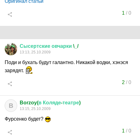
Оригинал статьи
1
/
0
Сысертские
овчарки
\_/
13:13, 25.10.2009
Поди и бухать будут галантно. Никакой водки, хэнэся
зарядят.
2
/
0
Borzoy(
в
Коляде
-
театре
)
B
13:15, 25.10.2009
Фурсенко будет?
1
/
0