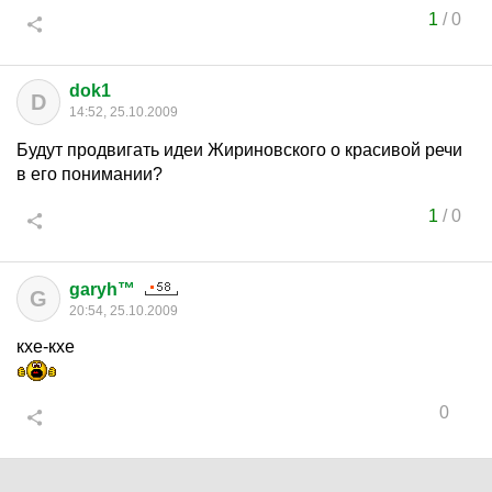
1
/
0
dok1
D
14:52, 25.10.2009
Будут продвигать идеи Жириновского о красивой речи
в его понимании?
1
/
0
garyh™
G
20:54, 25.10.2009
кхе-кхе
0