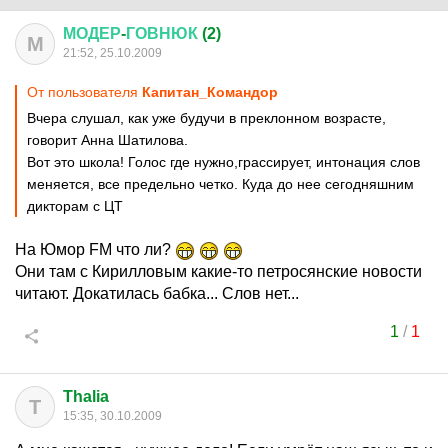
МОДЕР
-
ГОВНЮК
(2)
М
21:52, 25.10.2009
От пользователя
Капитан_Командор
Вчера слушал, как уже будучи в преклонном возрасте,
говорит Анна Шатилова.
Вот это школа! Голос где нужно,грассирует, интонация слов
меняется, все предельно четко. Куда до нее сегодняшним
дикторам с ЦТ
На Юмор FM что ли?
Они там с Кирилловым какие-то петросянские новости
читают. Докатилась бабка... Слов нет...
1
/
1
Thalia
T
15:35, 30.10.2009