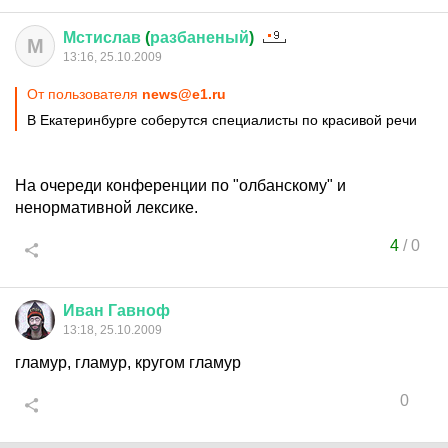
Мстислав
(
разбаненый
)
М
13:16, 25.10.2009
От пользователя
news@e1.ru
В Екатеринбурге соберутся специалисты по красивой речи
На очереди конференции по "олбанскому" и
ненормативной лексике.
4
/
0
Иван
Гавноф
13:18, 25.10.2009
гламур, гламур, кругом гламур
0