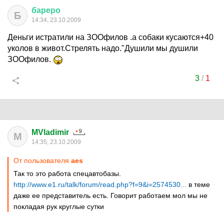
бареро
Б
14:34, 23.10.2009
Деньги истратили на ЗООфилов .а собаки кусаются+40
уколов в живот.Стрелять надо."Душили мы душили
ЗООфилов.
3
/
1
MVladimir
M
14:35, 23.10.2009
От пользователя
aes
Так то это работа спецавтобазы.
http://www.e1.ru/talk/forum/read.php?f=9&i=2574530...
в теме
даже ее представитель есть. Говорит работаем мол мы не
покладая рук круглые сутки