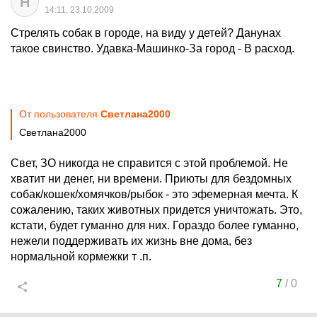
H
14:11, 23.10.2009
Стрелять собак в городе, на виду у детей? Данунах
такое свинство. Удавка-Машинко-За город - В расход.
От пользователя
Cвeтлaнa2000
Cвeтлaнa2000
Свет, ЗО никогда не справится с этой проблемой. Не
хватит ни денег, ни времени. Приюты для бездомных
собак/кошек/хомячков/рыбок - это эфемерная мечта. К
сожалению, таких животных придется уничтожать. Это,
кстати, будет гуманно для них. Гораздо более гуманно,
нежели поддерживать их жизнь вне дома, без
нормальной кормежки т .п.
7
/
0