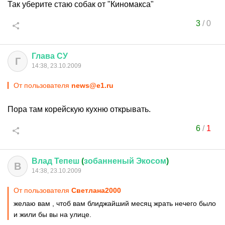
Так уберите стаю собак от "Киномакса"
3
/
0
Глава
СУ
Г
14:38, 23.10.2009
От пользователя
news@e1.ru
Пора там корейскую кухню открывать.
6
/
1
Влад
Тепеш
(
зобанненый
Экосом
)
В
14:38, 23.10.2009
От пользователя
Cвeтлaнa2000
желаю вам , чтоб вам блиджайший месяц жрать нечего было
и жили бы вы на улице.