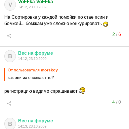
VoFFka-VoFFka
V
14:12, 23.10.2009
На Сортировке у каждой помойки по стае псин и
бомжей... бомжам уже сложно конкурировать
2
/
6
Вес
на
форуме
В
14:12, 23.10.2009
От пользователя
morskoy
как они их опознают то?
регистрацию видимо спрашивают
4
/
0
Вес
на
форуме
В
14:13, 23.10.2009