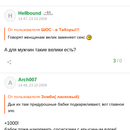
Hellbound
H
14:47, 23.10.2009
От пользователя
ШОС - в Таборы!!!
Говорят женщинам велик заменяет секс
А для мужчин такие велики есть?
3
/
0
Arch007
A
14:48, 23.10.2009
От пользователя
Зомби( ласковый)
Дык их там придурошные бабки подкармливают, вот главное
зло.
+1000!
бабок тоже накормить сосисками с крысиным ядом!