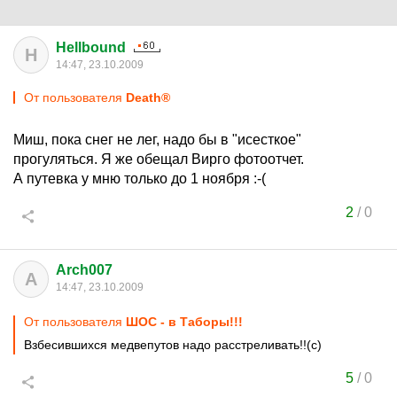
Hellbound
H
14:47, 23.10.2009
От пользователя
Death®
Миш, пока снег не лег, надо бы в "исесткое"
прогуляться. Я же обещал Вирго фотоотчет.
А путевка у мню только до 1 ноября :-(
2
/
0
Arch007
A
14:47, 23.10.2009
От пользователя
ШОС - в Таборы!!!
Взбесившихся медвепутов надо расстреливать!!(с)
5
/
0