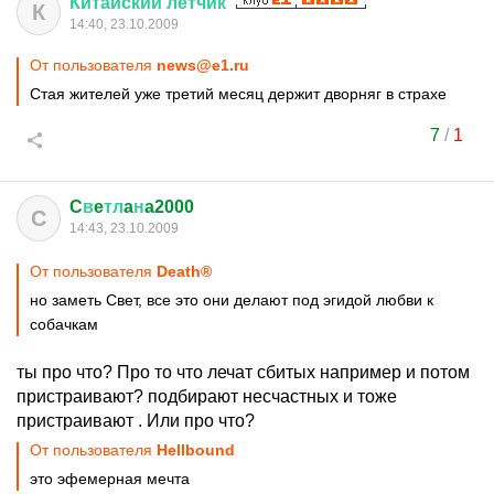
Китайский
летчик
К
14:40, 23.10.2009
От пользователя
news@e1.ru
Стая жителей уже третий месяц держит дворняг в страхе
7
/
1
C
в
e
тл
a
н
a2000
C
14:43, 23.10.2009
От пользователя
Death®
но заметь Свет, все это они делают под эгидой любви к
собачкам
ты про что? Про то что лечат сбитых например и потом
пристраивают? подбирают несчастных и тоже
пристраивают . Или про что?
От пользователя
Hellbound
это эфемерная мечта