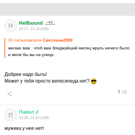
Hellbound
H
14:27, 23.10.2009
От пользователя
Cвeтлaнa2000
желаю вам , чтоб вам блиджайший месяц жрать нечего было
и жили бы вы на улице.
Добрее надо быть!
Может у тебя просто велосипеда нет?
7
/
0
Павел
./
П
14:30, 23.10.2009
мужика у нее нет!