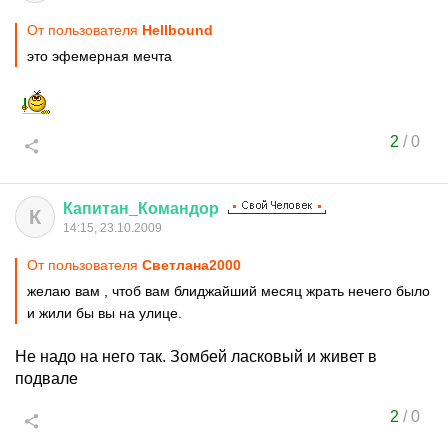
От пользователя
Hellbound
это эфемерная мечта
2
/
0
Капитан
_
Командор
К
14:15, 23.10.2009
От пользователя
Cвeтлaнa2000
желаю вам , чтоб вам блиджайший месяц жрать нечего было
и жили бы вы на улице.
Не надо на него так. Зомбей ласковый и живет в
подвале
2
/
0