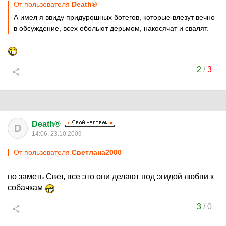
От пользователя
Death®
А имел я ввиду придурошных ботегов, которые влезут вечно
в обсуждение, всех обольют дерьмом, накосячат и свалят.
2
/
3
Death®
D
14:06, 23.10.2009
От пользователя
Cвeтлaнa2000
но заметь Свет, все это они делают под эгидой любви к
собачкам
3
/
0