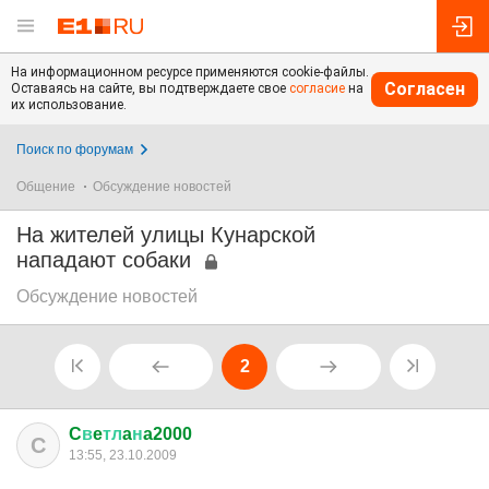
На информационном ресурсе применяются cookie-файлы.
Согласен
Оставаясь на сайте, вы подтверждаете свое
согласие
на
их использование.
Поиск по форумам
Общение
Обсуждение новостей
На жителей улицы Кунарской
нападают собаки
Обсуждение новостей
2
C
в
e
тл
a
н
a2000
C
13:55, 23.10.2009