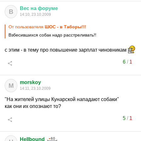
Вес
на
форуме
В
14:10, 23.10.2009
От пользователя
ШОС - в Таборы!!!
Взбесившихся собак надо расстреливать!!
с этим - в тему про повышение зарплат чиновникам
6
/
1
morskoy
M
14:11, 23.10.2009
"На жителей улицы Кунарской нападают собаки"
как они их опознают то?
5
/
1
Hellbound