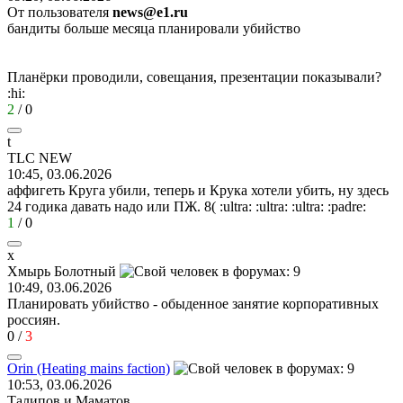
От пользователя
news@e1.ru
бандиты больше месяца планировали убийство
Планёрки проводили, совещания, презентации показывали?
:hi:
2
/
0
t
TLC NEW
10:45, 03.06.2026
аффигеть Круга убили, теперь и Крука хотели убить, ну здесь
24 годика давать надо или ПЖ.
8(
:ultra:
:ultra:
:ultra:
:padre:
1
/
0
х
Хмырь
Болотный
10:49, 03.06.2026
Планировать убийство - обыденное занятие корпоративных
россиян.
0
/
3
Orin (Heating mains faction)
10:53, 03.06.2026
Талипов и Маматов