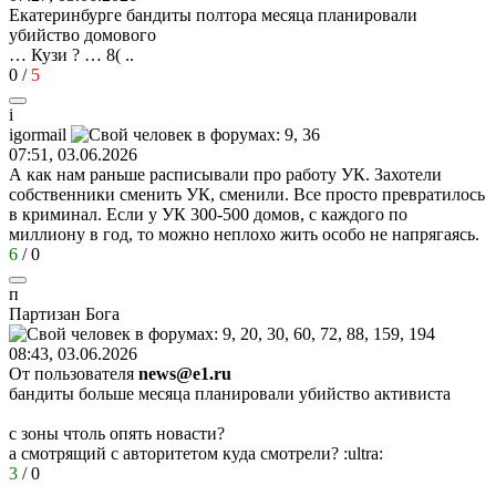
Екатеринбурге бандиты полтора месяца планировали
убийство домового
… Кузи ? …
8(
..
0
/
5
i
igormail
07:51, 03.06.2026
А как нам раньше расписывали про работу УК. Захотели
собственники сменить УК, сменили. Все просто превратилось
в криминал. Если у УК 300-500 домов, с каждого по
миллиону в год, то можно неплохо жить особо не напрягаясь.
6
/
0
п
Партизан
Бога
08:43, 03.06.2026
От пользователя
news@e1.ru
бандиты больше месяца планировали убийство активиста
с зоны чтоль опять новасти?
а смотрящий с авторитетом куда смотрели?
:ultra:
3
/
0