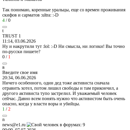
Так понимаю, коренные уральцы, еще со времен проживания
скифов и сарматов
:ultra:
:-D
4
/
0
t
TRUST 1
11:14, 03.06.2026
Ну и накрутили тут
:lol:
:-D
Ни смысла, ни логики! Вы точно
по‑русски пишете?
0
/
1
в
Введите
свое
имя
20:34, 06.06.2026
Ничего особенного, один дед тоже активиста сначала
отравить хотел, потом лишил свободы и там прикончил, а
другого активиста тупо застрелил. И уважаемый человек
сейчас. Давно всем понять нужно что активистом быть очень
опасно, когда у власти воры и убийцы.
1
/
2
n
news@e1.ru
00:09, 07.07.2026