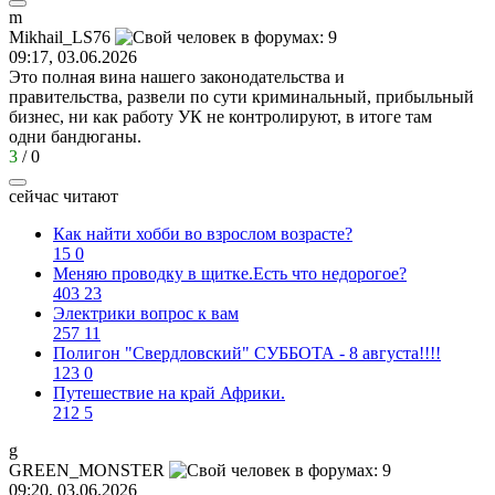
m
Mikhail_LS76
09:17, 03.06.2026
Это полная вина нашего законодательства и
правительства, развели по сути криминальный, прибыльный
бизнес, ни как работу УК не контролируют, в итоге там
одни бандюганы.
3
/
0
сейчас читают
Как найти хобби во взрослом возрасте?
15
0
Меняю проводку в щитке.Есть что недорогое?
403
23
Электрики вопрос к вам
257
11
Полигон "Свердловский" СУББОТА - 8 августа!!!!
123
0
Путешествие на край Африки.
212
5
g
GREEN_MONSTER
09:20, 03.06.2026