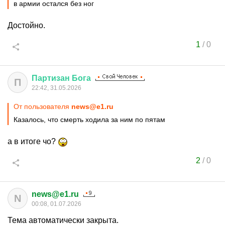
в армии остался без ног
Достойно.
1
/
0
Партизан
Бога
П
22:42, 31.05.2026
От пользователя
news@e1.ru
Казалось, что смерть ходила за ним по пятам
а в итоге чо?
2
/
0
news@e1.ru
N
00:08, 01.07.2026
Тема автоматически закрыта.