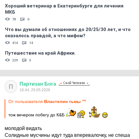
Хороший ветеринар в Екатеринбурге для лечения
МКБ
78
0
Что вы думали об отношениях до 20/25/30 лет, и что
оказалось правдой, а что мифом?
414
14
Путешествие на край Африки.
229
5
Партизан
Бога
П
16:44, 29.05.2026
От пользователя
Властелин тьмы ™
тож вечером побегу до К&Б
молодой видать
Солидные мусчины идут туда вперевалочку, не спеша