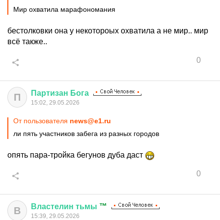
Мир охватила марафономания
бестолковки она у некотороых охватила а не мир.. мир
всё также..
0
Партизан
Бога
П
15:02, 29.05.2026
От пользователя
news@e1.ru
ли пять участников забега из разных городов
опять пара-тройка бегунов дуба даст
0
Властелин
тьмы
™
В
15:39, 29.05.2026