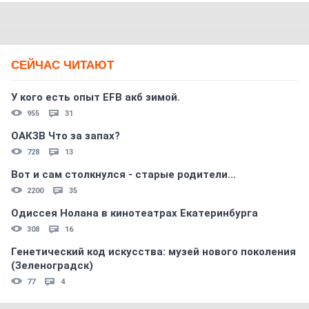
СЕЙЧАС ЧИТАЮТ
У кого есть опыт EFB акб зимой.
955
31
ОАКЗВ Что за запах?
728
13
Вот и сам столкнулся - старые родители...
2200
35
Одиссея Нолана в кинотеатрах Екатеринбурга
308
16
Генетический код искусства: музей нового поколения
(Зеленоградск)
77
4