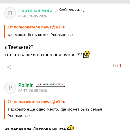
Партизан
Бога
П
08:46, 26.05.2026
От пользователя
news@e1.ru
где может быть семья Усольцевых:
в Таеланте??
кто это ваще и нахрен они нужны??
0
/
1
Polinin
P
08:47, 26.05.2026
От пользователя
news@e1.ru
Раскрыто еще одно место, где может быть семья
Усольцевых
на перевале Дятлова ищите