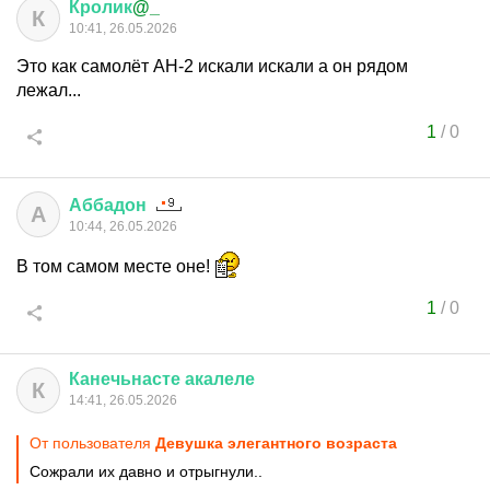
Кролик
@_
К
10:41, 26.05.2026
Это как самолёт АН-2 искали искали а он рядом
лежал...
1
/
0
Аббадон
А
10:44, 26.05.2026
В том самом месте оне!
1
/
0
Канечьнасте
акалеле
К
14:41, 26.05.2026
От пользователя
Девушка элегантного возраста
Сожрали их давно и отрыгнули..