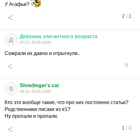
У Агафьи?
2
/
1
Девушка
элегантного
возраста
Д
07:23, 26.05.2026
Сожрали их давно и отрыгнули..
0
Shredinger's cat
S
08:15, 26.05.2026
Кто это вообще такие, что про них постоянно статьи?
Родственники писаки из е1?
Ну пропали и пропали.
1
/
0