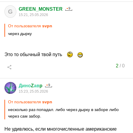
GREEN_MONSTER
G
15:21, 25.05.2026
От пользователя
svpn
через дырку
Это то обычный твой путь
2
/
0
Дино
Z
ав
p
15:23, 25.05.2026
От пользователя
svpn
несколько раз попадал. либо через дырку в заборе либо
через сам забор.
Не удивлюсь, если многочисленные американские