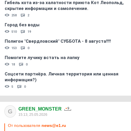
Гибель кота из-за халатности приюта Кот Леопольд,
скрытиe информации и самолечение.
258
2
Город без воды
510
19
Полигон "Свердловский" СУББОТА - 8 августа!!!!
153
0
Помогите лучику встать на лапку
18
0
Соцсети партнёра. Личная территория или ценная
информация?)
5
0
GREEN_MONSTER
G
15:13, 25.05.2026
От пользователя
news@e1.ru