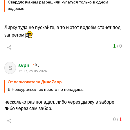
Свердловчанам разрешили купаться только в одном
водоеме
Лирку туда не пускайте, а то и этот водоём станет под
запретом
1
/
0
svpn
S
15:17, 25.05.2026
От пользователя
ДиноZавp
В Новоуральск так просто не попадешь.
несколько раз попадал. либо через дырку в заборе
либо через сам забор.
0
/
1