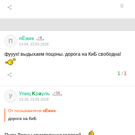
0
пЁжик
П
13:04, 23.05.2026
фууух! выдыхаем поцоны. дорога на КиБ свободна!
1
/
1
Улиц
K
р
a
уль
У
13:18, 23.05.2026
От пользователя
пЁжик
дорога на КиБ