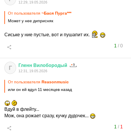
12:29, 19.05.2026
От пользователя
~Бася Пурга***
Может у нее диприсняк
Сиське у ние пустые, вот и пушапит их.
1
/
0
Гленн
Вилобородый
Г
12:31, 19.05.2026
От пользователя
Reasonmusic
или он ей вдул 11 месяцев назад
Вдуй в флейту...
Мож, она рожает сразу, кучку дудочек...
1
/
1