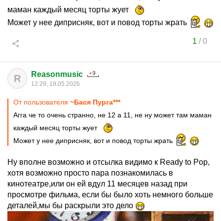
маман каждый месяц торты жует
Может у нее диприсняк, вот и повод торты жрать
1
/
0
Reasonmusic
R
12:29, 19.05.2026
От пользователя
~Бася Пурга***
Агга че то очень странно, не 12 а 11, не ну может там маман
каждый месяц торты жует
Может у нее диприсняк, вот и повод торты жрать
Ну вполне возможно и отсылка видимо к Ready to Pop,
хотя возможно просто пара познакомилась в
кинотеатре,или он ей вдул 11 месяцев назад при
просмотре фильма, если бы было хоть немного больше
деталей,мы бы раскрыли это дело