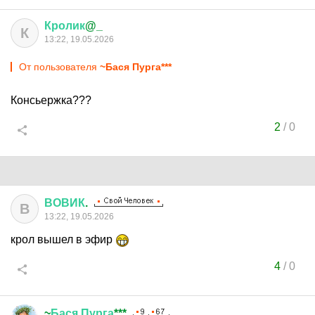
Кролик
@_
К
13:22, 19.05.2026
От пользователя
~Бася Пурга***
Консьержка???
2
/
0
ВОВИК
.
В
13:22, 19.05.2026
крол вышел в эфир
4
/
0
~
Бася
Пурга
***