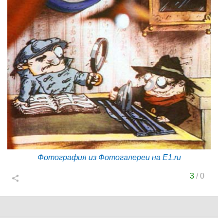
Фотография из Фотогалереи на E1.ru
3
/
0