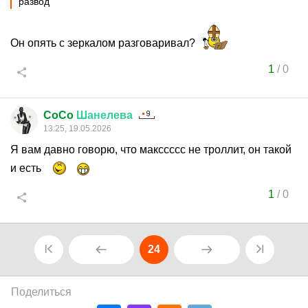
развод
Он опять с зеркалом разговаривал?
1
/
0
CoCo
Шанелева
13:25, 19.05.2026
Я вам давно говорю, что макссссс не троллит, он такой
и есть
1
/
0
24
Поделиться