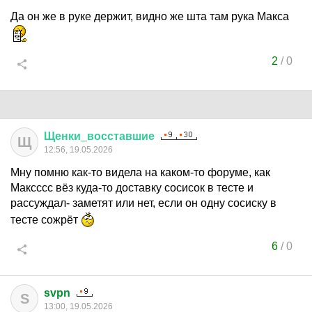
Да он же в руке держит, видно же шта там рука Макса
2
/
0
Щенки
_
восставшие
Щ
12:56, 19.05.2026
Мну помню как-то видела на каком-то форуме, как
Максссс вёз куда-то доставку сосисок в тесте и
рассуждал- заметят или нет, если он одну сосиску в
тесте сожрёт
6
/
0
svpn
S
13:00, 19.05.2026