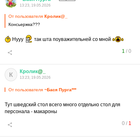
13:23, 19.05.2026
От пользователя
Кролик@_
Консьержка???
Нууу
так шта поуважительней со мной
1
/
0
Кролик
@_
К
13:23, 19.05.2026
От пользователя
~Бася Пурга***
Тут шведский стол всего много отдельно стол для
персонала - макароны
0
/
1