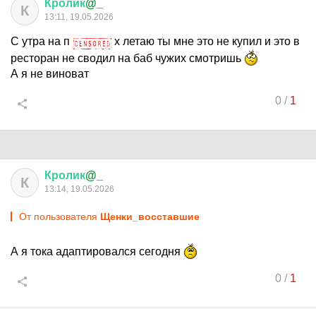
Кролик
@_
К
13:11, 19.05.2026
С утра на п
х летаю ты мне это не купил и это в
ресторан не сводил на баб чужих смотришь
А я не виноват
0
/
1
Кролик
@_
К
13:14, 19.05.2026
От пользователя
Щенки_восставшие
А я тока адаптировался сегодня
0
/
1