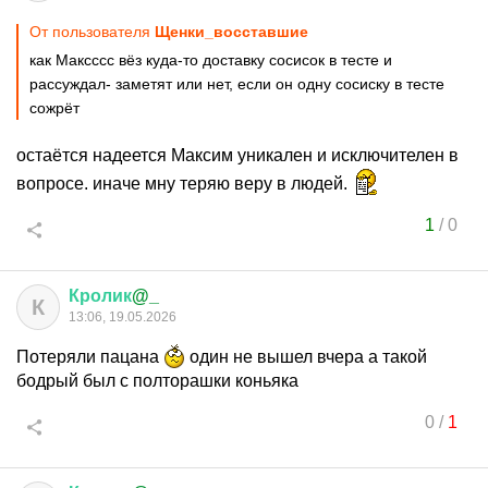
От пользователя
Щенки_восставшие
как Максссс вёз куда-то доставку сосисок в тесте и
рассуждал- заметят или нет, если он одну сосиску в тесте
сожрёт
остаётся надеется Максим уникален и исключителен в
вопросе. иначе мну теряю веру в людей.
1
/
0
Кролик
@_
К
13:06, 19.05.2026
Потеряли пацана
один не вышел вчера а такой
бодрый был с полторашки коньяка
0
/
1