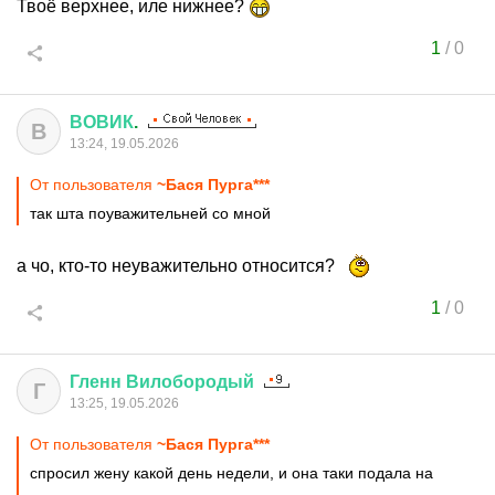
Твоё верхнее, иле нижнее?
1
/
0
ВОВИК
.
В
13:24, 19.05.2026
От пользователя
~Бася Пурга***
так шта поуважительней со мной
а чо, кто-то неуважительно относится?
1
/
0
Гленн
Вилобородый
Г
13:25, 19.05.2026
От пользователя
~Бася Пурга***
спросил жену какой день недели, и она таки подала на