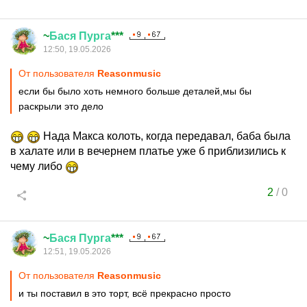
~
Бася
Пурга
***
12:50, 19.05.2026
От пользователя
Reasonmusic
если бы было хоть немного больше деталей,мы бы
раскрыли это дело
Нада Макса колоть, когда передавал, баба была
в халате или в вечернем платье уже б приблизились к
чему либо
2
/
0
~
Бася
Пурга
***
12:51, 19.05.2026
От пользователя
Reasonmusic
и ты поставил в это торт, всё прекрасно просто