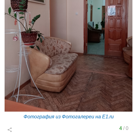
Фотография из Фотогалереи на E1.ru
4
/
0