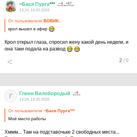
~
Бася
Пурга
***
13:24, 19.05.2026
От пользователя
ВОВИК.
крол вышел в эфир
Крол открыл глаза, спросил жену какой день недели, и
она таки подала на развод
2
/
0
Гленн
Вилобородый
Г
13:24, 19.05.2026
От пользователя
~Бася Пурга***
Моё место работы
Хммм... Там на подставочьке 2 свободных места...