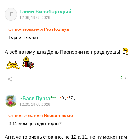
Гленн
Вилобородый
Г
12:06, 19.05.2026
От пользователя
Prostozlaya
Тёрнет глючит
А всё патаму, шта День Пионэрии не празднуешь!
2
/
1
~
Бася
Пурга
***
12:20, 19.05.2026
От пользователя
Reasonmusic
В 11 месяцев едят торты?
Агга че то очень странно, не 12 а 11, не ну может там