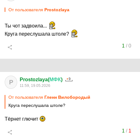
От пользователя
Prostozlaya
Ты чот задвоила...
Круга переслушала штоле?
1
/
0
Prostozlaya(
МФК
)
P
11:59, 19.05.2026
От пользователя
Гленн Вилобородый
Круга переслушала штоле?
Тёрнет глючит
1
/
1