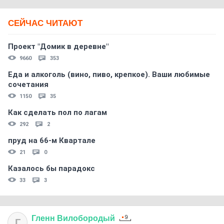
СЕЙЧАС ЧИТАЮТ
Проект "Домик в деревне"
9660
353
Еда и алкоголь (вино, пиво, крепкое). Ваши любимые
сочетания
1150
35
Как сделать пол по лагам
292
2
пруд на 66-м Квартале
21
0
Казалось бы парадокс
33
3
Гленн
Вилобородый
Г