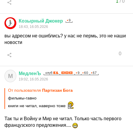
1
/
0
Козырный
Джокер
18:43, 16.05.2026
вы адресом не ошиблись? у нас не пермь, это не наши
новости
0
МедленЪ
М
19:02, 16.05.2026
От пользователя
Партизан Бога
фильмы-гавно
книги не читал, наверно тоже
Так ты и Войну и Мир не читал. Только часть первого
французского предложения....