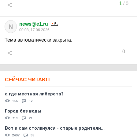
1
/
0
news@e1.ru
N
00:08, 17.06.2026
Тема автоматически закрыта.
0
СЕЙЧАС ЧИТАЮТ
а где местная либерота?
156
12
Город без воды
719
21
Вот и сам столкнулся - старые родители...
2407
35