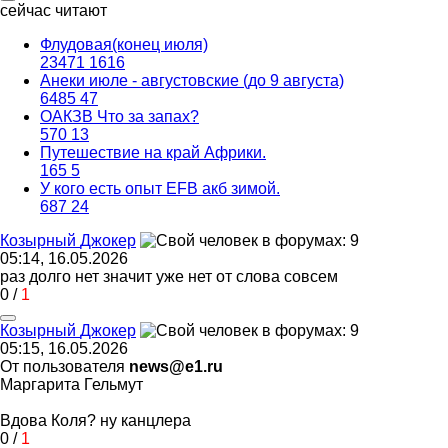
сейчас читают
Флудовая(конец июля)
23471
1616
Анеки июле - августовские (до 9 августа)
6485
47
ОАКЗВ Что за запах?
570
13
Путешествие на край Африки.
165
5
У кого есть опыт EFB акб зимой.
687
24
Козырный
Джокер
05:14, 16.05.2026
раз долго нет значит уже нет от слова совсем
0
/
1
Козырный
Джокер
05:15, 16.05.2026
От пользователя
news@e1.ru
Маргарита Гельмут
Вдова Коля? ну канцлера
0
/
1