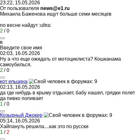
23:22, 15.05.2026
От пользователя
news@e1.ru
Михаила Баженова ищут больше семи месяцев
по весне найдут
:ultra:
2
/
0
в
Введите
свое
имя
02:03, 16.05.2026
Ну а что еще ожидать от мотоциклиста? Кошканама
самоубилься.
2
/
0
кот
ельцина
02:13, 16.05.2026
да где нибудь в крыму отдыхает, бабу нашел, грядки полет
да пивко попивает
1
/
0
Козырный
Джокер
05:14, 16.05.2026
Хайпануть решила....как это по русски
1
/
2