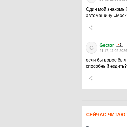
Один мой знакомый
автомашину «Моск
Gector
G
21:17, 11.05.202
если бы ворос был 
способный ездить?
СЕЙЧАС ЧИТАЮ