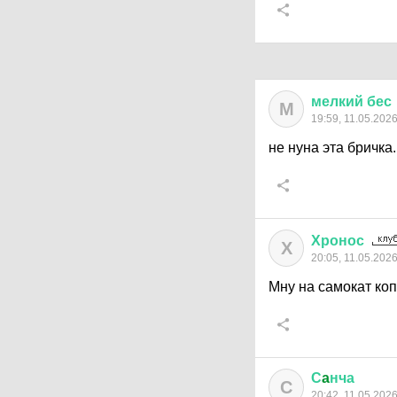
мелкий
бес
М
19:59, 11.05.202
не нуна эта бричка
Хронос
Х
20:05, 11.05.202
Мну на самокат ко
С
a
нча
С
20:42, 11.05.202