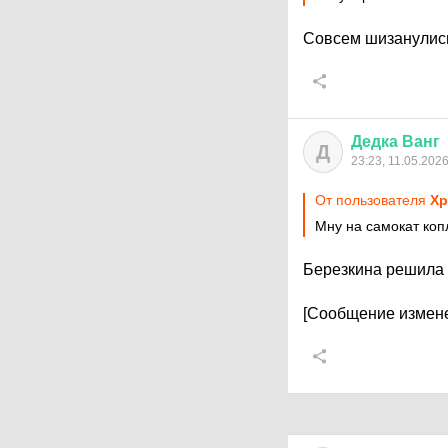
Совсем шизанулис
Дедка
Ванг
Д
23:23, 11.05.202
От пользователя
Хр
Мну на самокат ко
Березкина решила
[Сообщение измене