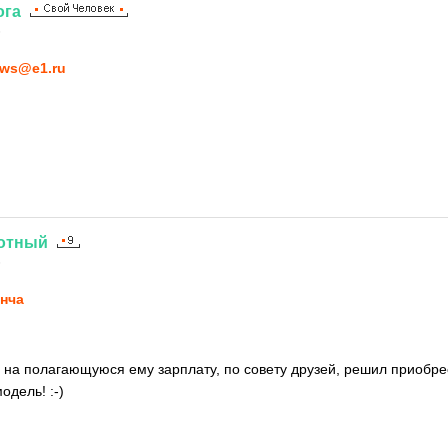
ога
6
ws@e1.ru
отный
6
нча
на полагающуюся ему зарплату, по совету друзей, решил приобр
модель!
:-)