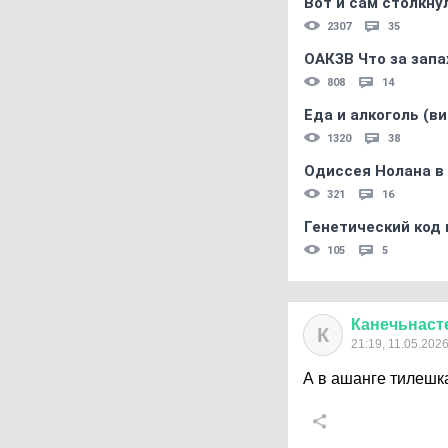
Вот и сам столкнул
2307
35
ОАКЗВ Что за запа
808
14
Еда и алкоголь (в
1320
38
Одиссея Нолана в
321
16
Генетический код 
105
5
Канечьнаст
К
21:19, 11.05.202
А в ашанге тилешка