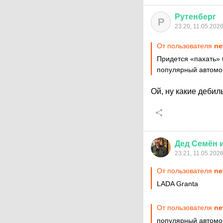
Рутенберг
Р
23:20, 11.05.202
От пользователя
ne
Придется «пахать» 
популярный автомо
Ой, ну какие деби
Дед
Семён
23:21, 11.05.202
От пользователя
ne
LADA Granta
От пользователя
ne
популярный автомо