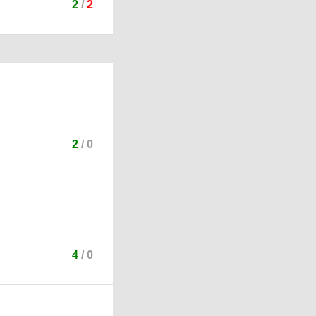
2
/
2
2
/
0
4
/
0