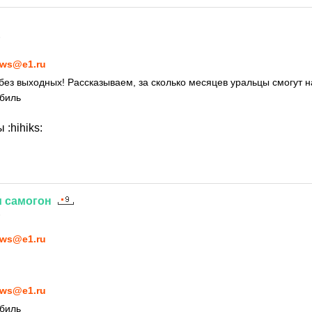
6
ws@e1.ru
без выходных! Рассказываем, за сколько месяцев уральцы смогут н
биль
лы
:hihiks:
и
самогон
6
ws@e1.ru
ws@e1.ru
биль