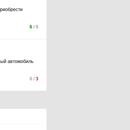
приобрести
6
/
0
рный автомобиль
0
/
3