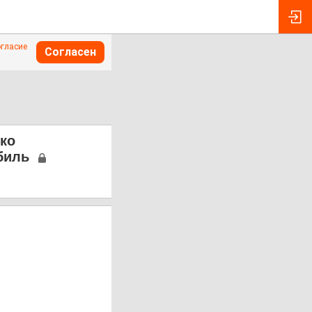
огласие
Согласен
ько
биль