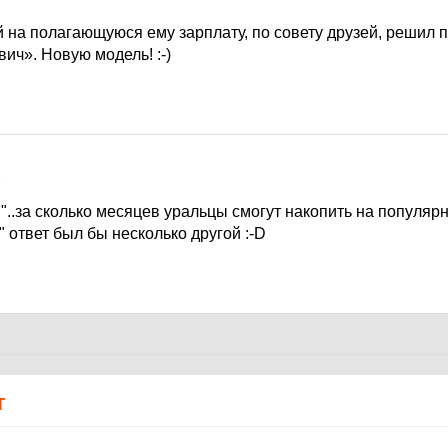
 на полагающуюся ему зарплату, по совету друзей, решил 
вич». Новую модель!
:-)
6
"..за сколько месяцев уральцы смогут накопить на популя
" ответ был бы несколько другой
:-D
Т