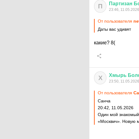
Партизан
Б
П
23:46, 11.05.202
От пользователя
ne
Даты вас удивят
какие?
8(
Хмырь
Бол
Х
23:50, 11.05.202
От пользователя
Сa
Сaнча
20:42, 11.05.2026
Один мой знакомый 
«Москвич». Новую 