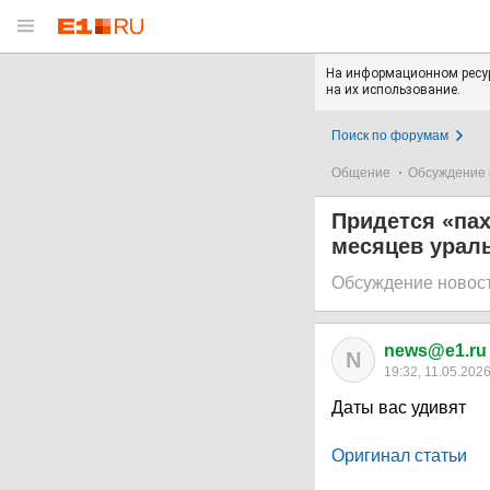
На информационном ресур
на их использование.
Поиск по форумам
Общение
Обсуждение 
Придется «пах
месяцев урал
Обсуждение новос
news@e1.ru
N
19:32, 11.05.202
Даты вас удивят
Оригинал статьи