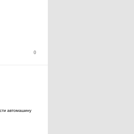
0
ести автомашину