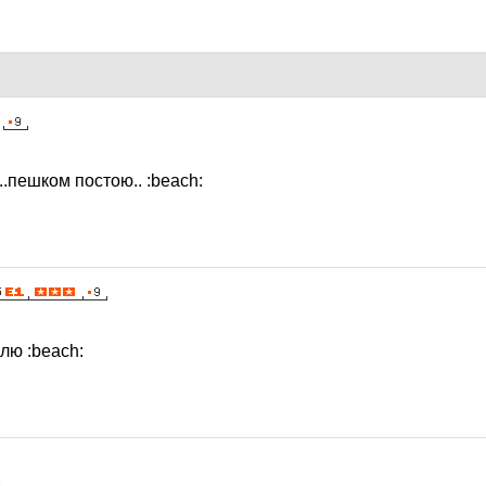
6
...пешком постою..
:beach:
6
плю
:beach:
6