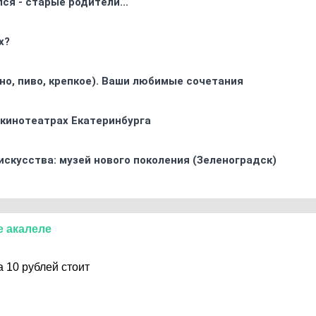
ся - старые родители...
х?
ино, пиво, крепкое). Ваши любимые сочетания
 кинотеатрах Екатеринбурга
искусства: музей нового поколения (Зеленоградск)
е
акалеле
6
 10 рублей стоит