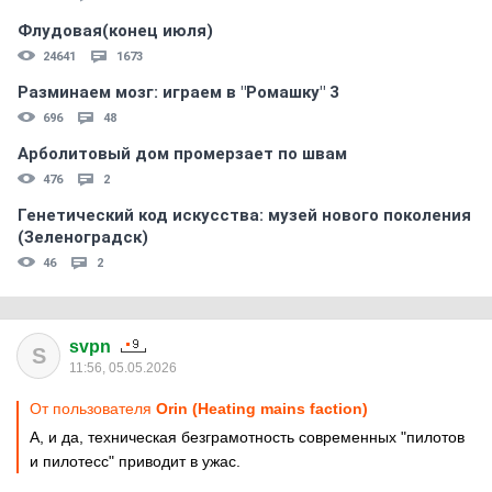
Флудовая(конец июля)
24641
1673
Разминаем мозг: играем в "Ромашку" 3
696
48
Арболитовый дом промерзает по швам
476
2
Генетический код искусства: музей нового поколения
(Зеленоградск)
46
2
svpn
S
11:56, 05.05.2026
От пользователя
Orin (Heating mains faction)
А, и да, техническая безграмотность современных "пилотов
и пилотесс" приводит в ужас.