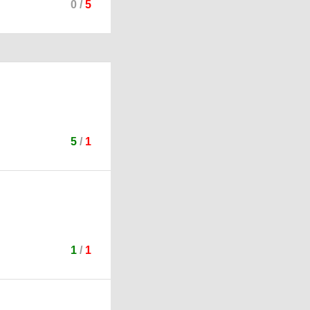
0
/
5
5
/
1
1
/
1