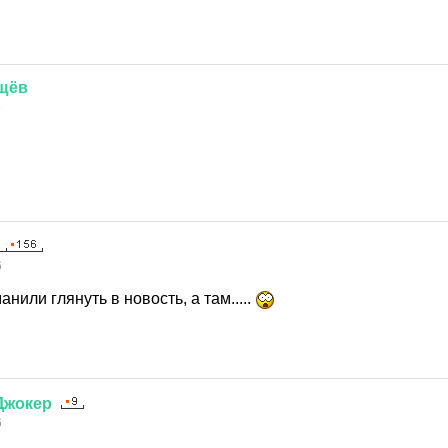
щёв
6
6
нили глянуть в новость, а там.....
Джокер
6