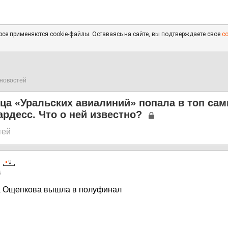
се применяются cookie-файлы. Оставаясь на сайте, вы подтверждаете свое
с
новостей
ца «Уральских авиалиний» попала в топ са
рдесс. Что о ней известно?
тей
6
а Ощепкова вышла в полуфинал