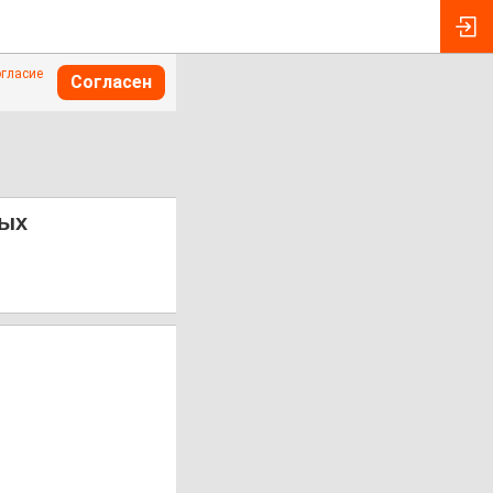
огласие
Согласен
мых