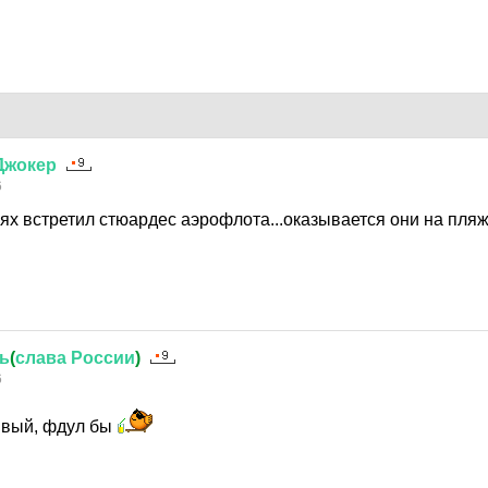
Джокер
6
аях встретил стюардес аэрофлота...оказывается они на пляж
ь
(
слава
России
)
6
ивый, фдул бы