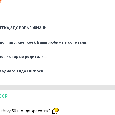
Т
ТЕКА,ЗДОРОВЬЕ,ЖИЗНЬ
ино, пиво, крепкое). Ваши любимые сочетания
ся - старые родители...
заднего вида Outback
ССР
6
ётку 50+. А где красотка?!