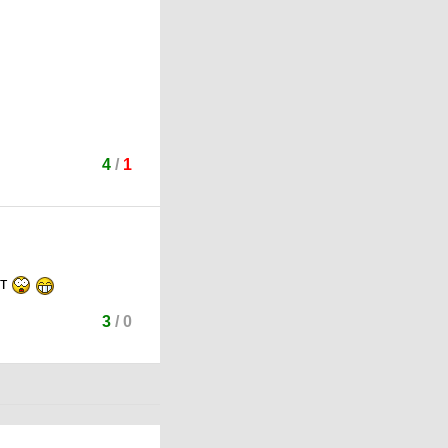
4
/
1
ут
3
/
0