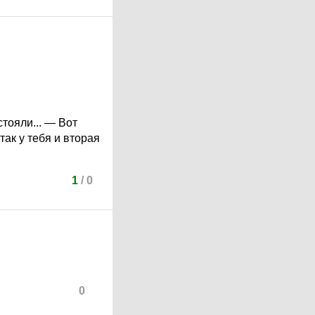
тояли... — Вот
так у тебя и вторая
1
/
0
0