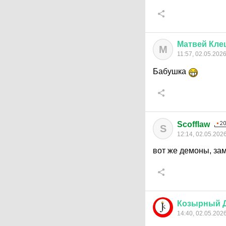
Матвей
Кле
М
11:57, 02.05.202
Бабушка
Scofflaw
S
12:14, 02.05.202
вот же демоны, зама
Козырный
14:40, 02.05.202