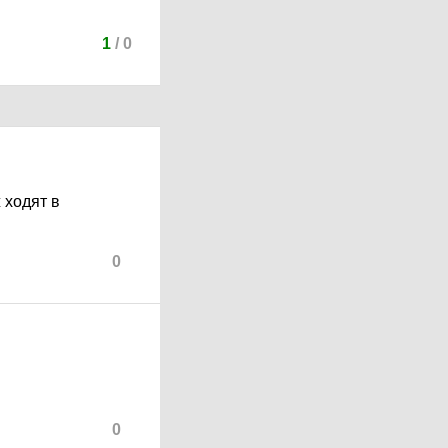
1
/
0
 ходят в
0
0