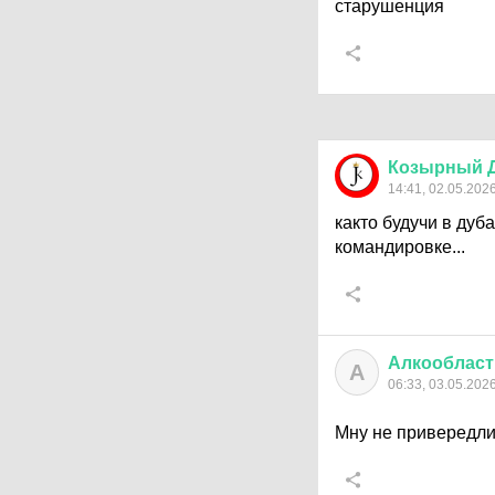
старушенция
Козырный
14:41, 02.05.202
както будучи в дуб
командировке...
Алкообласт
А
06:33, 03.05.202
Мну не привередл