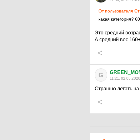
11:06, 02.05.202
От пользователя
Ст
какая категория? 60
Это средний возрас
А средний вес 160
GREEN_MO
G
11:21, 02.05.202
Страшно летать на 