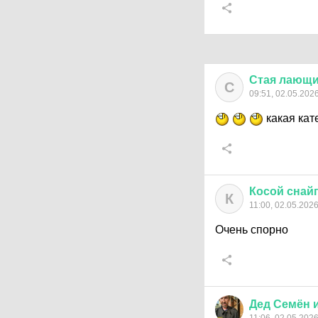
Стая
лающи
С
09:51, 02.05.202
какая кат
Косой
снай
К
11:00, 02.05.202
Очень спорно
Дед
Семён