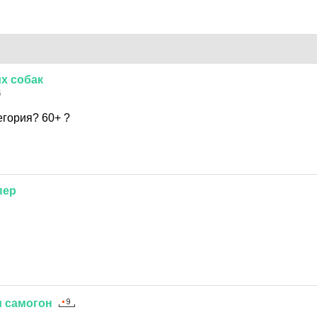
х
собак
6
егория? 60+ ?
пер
6
и
самогон