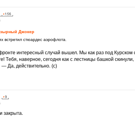
6
зырный Джокер
аях встретил стюардес аэрофлота.
фронте интересный случай вышел. Мы как раз под Курском с
е! Тебя, наверное, сегодня как с лестницы башкой скинули, 
 — Да, действительно. (с)
6
и закрыта.