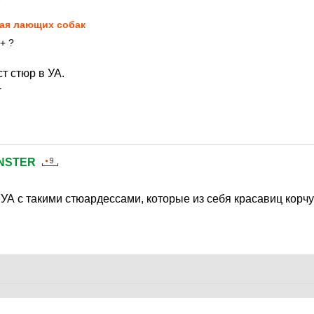
6
ая лающих собак
+ ?
т стюр в УА.
+
NSTER
6
УА с такими стюардессами, которые из себя красавиц корч