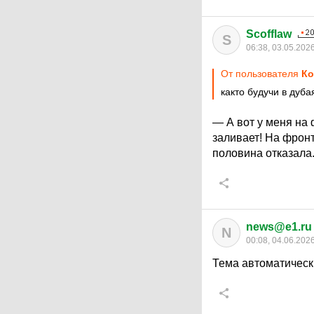
Scofflaw
S
06:38, 03.05.202
От пользователя
Ко
както будучи в дуб
— А вот у меня на 
заливает! На фронт
половина отказала.
news@e1.ru
N
00:08, 04.06.202
Тема автоматическ