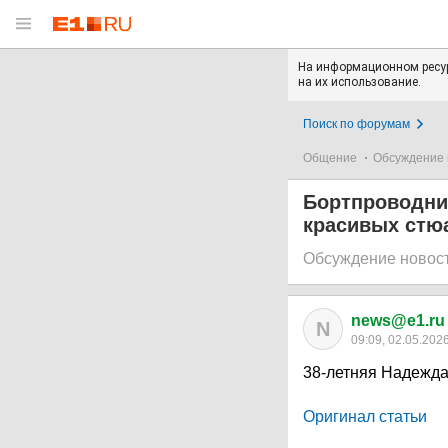
На информационном ресур
на их использование.
Поиск по форумам
Общение
Обсуждение 
Бортпроводни
красивых стюа
Обсуждение новос
news@e1.ru
N
09:09, 02.05.202
38-летняя Надежд
Оригинал статьи