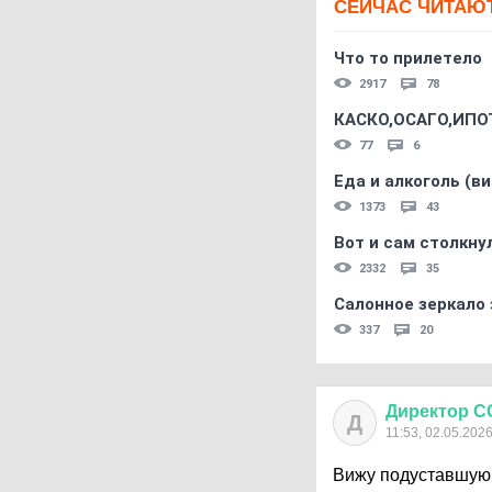
СЕЙЧАС ЧИТАЮ
Что то прилетело
2917
78
КАСКО,ОСАГО,ИПО
77
6
Еда и алкоголь (в
1373
43
Вот и сам столкнул
2332
35
Салонное зеркало 
337
20
Директор
С
Д
11:53, 02.05.202
Вижу подуставшую т