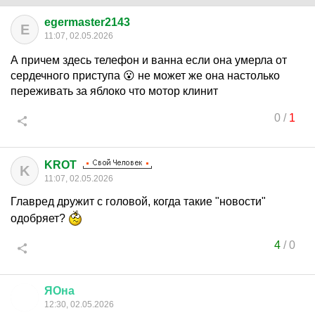
egermaster2143
E
11:07, 02.05.2026
А причем здесь телефон и ванна если она умерла от
сердечного приступа 😮 не может же она настолько
переживать за яблоко что мотор клинит
0
/
1
KROT
K
11:07, 02.05.2026
Главред дружит с головой, когда такие "новости"
одобряет?
4
/
0
ЯОна
12:30, 02.05.2026