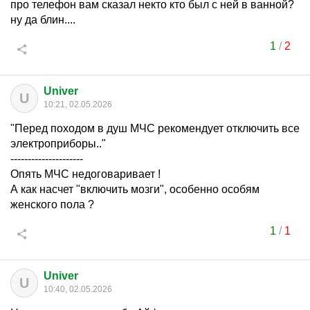
про телефон вам сказал некто кто был с ней в ванной?
ну да блин....
1
/
2
Univer
U
10:21, 02.05.2026
"Перед походом в душ МЧС рекомендует отключить все
электроприборы.."
---------------------
Опять МЧС недоговаривает !
А как насчет "включить мозги", особенно особям
женского пола ?
1
/
1
Univer
U
10:40, 02.05.2026