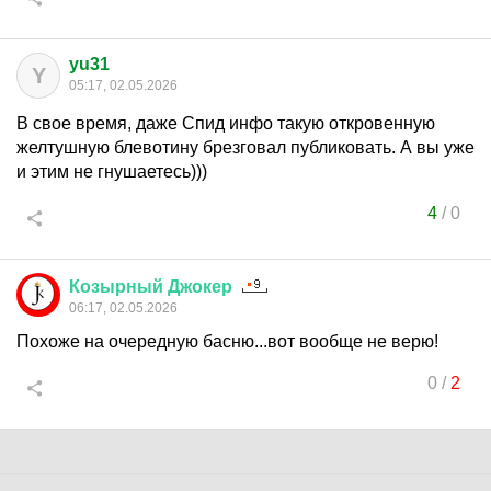
yu31
Y
05:17, 02.05.2026
В свое время, даже Спид инфо такую откровенную
желтушную блевотину брезговал публиковать. А вы уже
и этим не гнушаетесь)))
4
/
0
Козырный
Джокер
06:17, 02.05.2026
Похоже на очередную басню...вот вообще не верю!
0
/
2