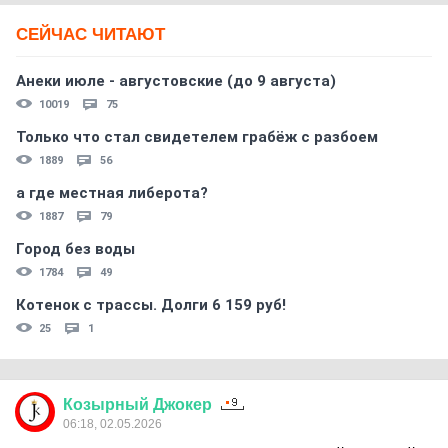
СЕЙЧАС ЧИТАЮТ
Анеки июле - августовские (до 9 августа)
10019
75
Только что стал свидетелем грабёж с разбоем
1889
56
а где местная либерота?
1887
79
Город без воды
1784
49
Котенок с трассы. Долги 6 159 руб!
25
1
Козырный
Джокер
06:18, 02.05.2026