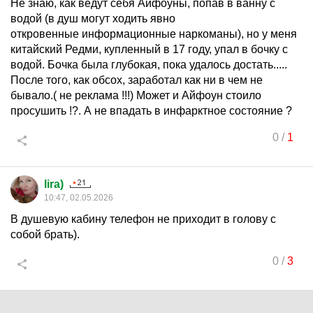
Не знаю, как ведут себя Айфоуны, попав в ванну с
водой (в душ могут ходить явно
откровенные информационные наркоманы), но у меня
китайский Редми, купленный в 17 году, упал в бочку с
водой. Бочка была глубокая, пока удалось достать.....
После того, как обсох, заработал как ни в чем не
бывало.( не реклама !!!) Может и Айфоун стоило
просушить !?. А не впадать в инфарктное состояние ?
0
/
1
lira)
10:47, 02.05.2026
В душевую кабину телефон не приходит в голову с
собой брать).
0
/
3