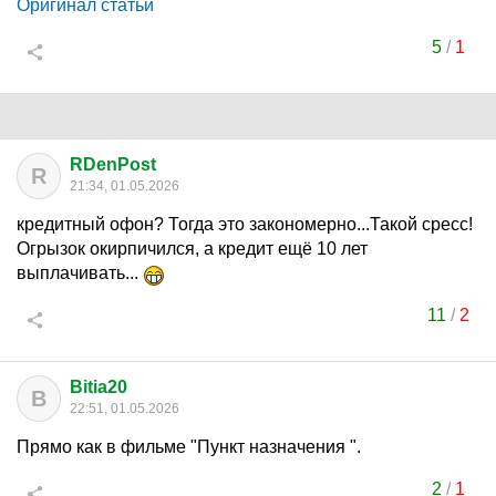
Оригинал статьи
5
/
1
RDenPost
R
21:34, 01.05.2026
кредитный офон? Тогда это закономерно...Такой сресс!
Огрызок окирпичился, а кредит ещё 10 лет
выплачивать...
11
/
2
Bitia20
B
22:51, 01.05.2026
Прямо как в фильме "Пункт назначения ".
2
/
1