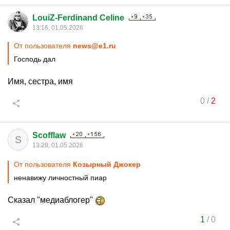
LouiZ-Ferdinand Celine
13:16, 01.05.2026
От пользователя
news@e1.ru
Господь дал
Имя, сестра, имя
0
/
2
Scofflaw
S
13:28, 01.05.2026
От пользователя
Козырный Джокер
ненавижу личностный пиар
Сказал "медиаблогер"
1
/
0