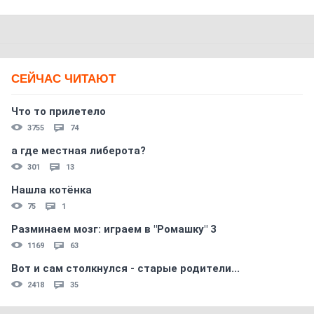
СЕЙЧАС ЧИТАЮТ
Что то прилетело
3755
74
а где местная либерота?
301
13
Нашла котёнка
75
1
Разминаем мозг: играем в "Ромашку" 3
1169
63
Вот и сам столкнулся - старые родители...
2418
35