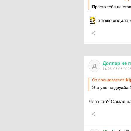
Просто тебя не став
я тоже ходила 
Доллар
не
п
Д
14:26, 05.05.202
От пользователя
Ki
Это уже не дружба 
Чего это? Самая 