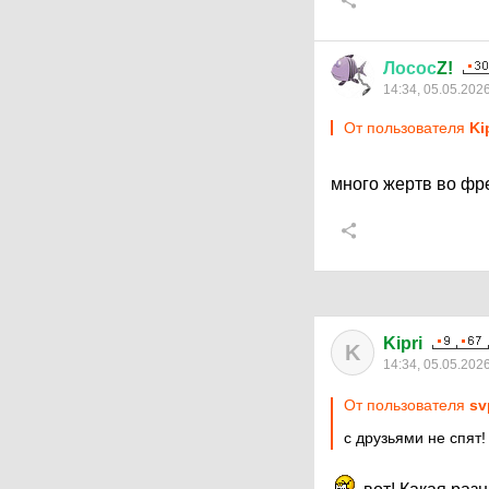
Лосос
Z!
14:34, 05.05.202
От пользователя
Ki
много жертв во ф
Kipri
K
14:34, 05.05.202
От пользователя
sv
с друзьями не спят