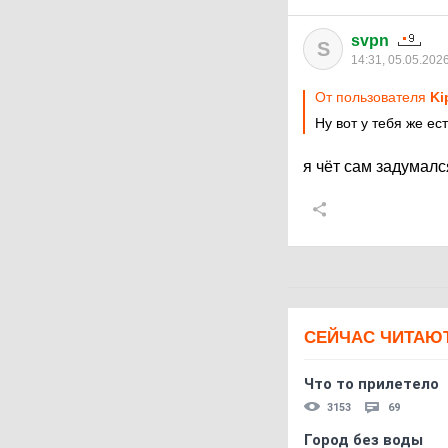
svpn
S
14:31, 05.05.202
От пользователя
Ki
Ну вот у тебя же ес
я чёт сам задумалс
СЕЙЧАС ЧИТАЮ
Что то прилетело
3153
69
Город без воды