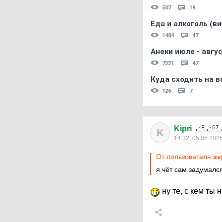
507
19
Еда и алкоголь (в
1484
47
Анеки июле - авгус
7331
47
Куда сходить на в
126
7
Kipri
K
14:32, 05.05.202
От пользователя
sv
я чёт сам задумался
ну те, с кем ты 