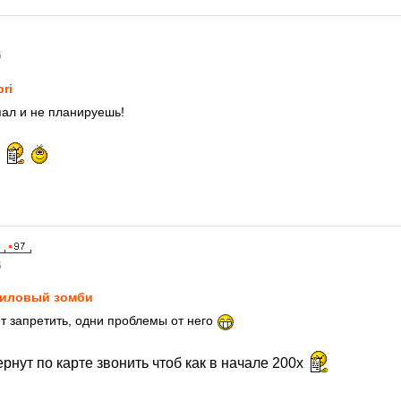
6
pri
спал и не планируешь!
!
6
иловый зомби
т запретить, одни проблемы от него
рнут по карте звонить чтоб как в начале 200х