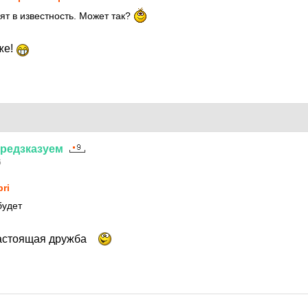
ят в известность. Может так?
же!
редзказуем
6
pri
будет
настоящая дружба