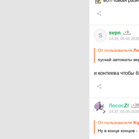
вот! Какая разн
svpn
S
14:35, 05.05.202
От пользователя
Ло
пускай автоматы вер
и контеева чтобы б
Лосос
Z!
14:37, 05.05.202
От пользователя
Ki
Ну в конце концов -