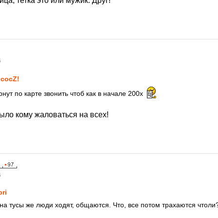
ица, тетка это или мужик. Друг!
6
сосZ!
нут по карте звонить чтоб как в начале 200х
ыло кому жаловаться на всех!
6
pri
 на тусы же люди ходят, общаются. Что, все потом трахаются чтоли?