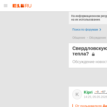
На информационном ресур
на их использование.
Поиск по форумам
Общение
Обсуждение 
Свердловскую
тепла?
Обсуждение новос
Kipri
K
14:25, 05.05.202
От пользователя
Ди