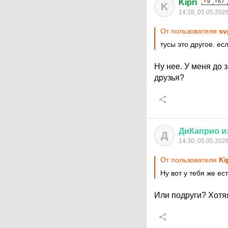
Kipri
K
14:28, 05.05.202
От пользователя
sv
тусы это другое. ес
Ну нее. У меня до 
друзья?
ДиКаприо
и
Д
14:30, 05.05.202
От пользователя
Ki
Ну вот у тебя же ес
Или подруги? Хот