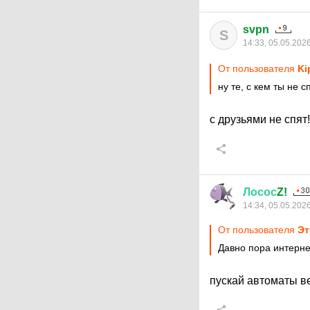
svpn
S
14:33, 05.05.202
От пользователя
Ki
ну те, с кем ты не 
с друзьями не спят
Лосос
Z!
14:34, 05.05.202
От пользователя
Эт
Давно пора интерне
пускай автоматы ве