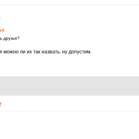
6
pri
ть друзья?
я можно ли их так назвать. ну допустим.
Т