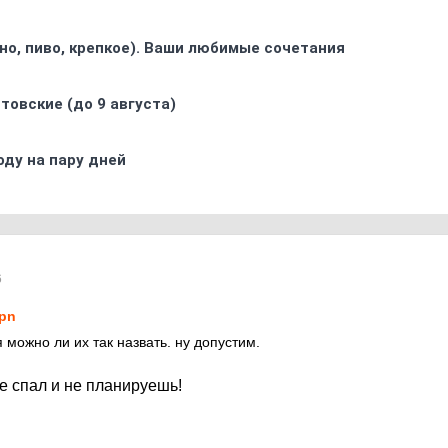
ино, пиво, крепкое). Ваши любимые сочетания
товские (до 9 августа)
оду на пару дней
6
pn
 можно ли их так назвать. ну допустим.
не спал и не планируешь!