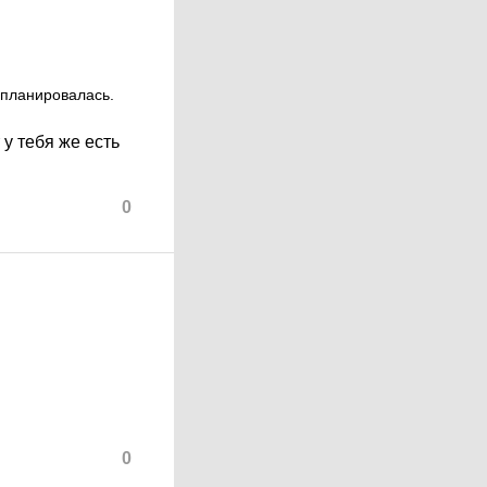
е планировалась.
 у тебя же есть
0
0