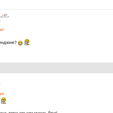
6
pri
рендзоне?
6
pn
!