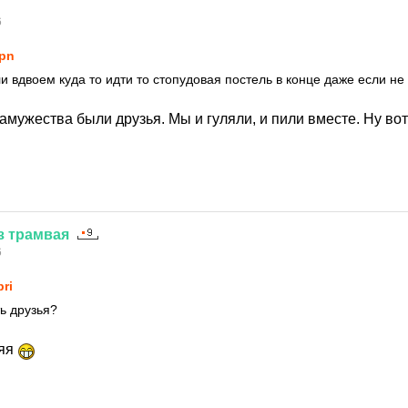
6
pn
ли вдвоем куда то идти то стопудовая постель в конце даже если н
замужества были друзья. Мы и гуляли, и пили вместе. Ну вот
з
трамвая
6
pri
ть друзья?
яяя