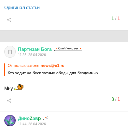
Оригинал статьи
1
/
1
Партизан
Бога
П
11:35, 28.04.2026
От пользователя
news@e1.ru
Кто ходит на бесплатные обеды для бездомных
Мну
3
/
1
Дино
Z
ав
p
11:44, 28.04.2026