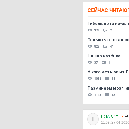
СЕЙЧАС ЧИТАЮ
Гибель кота из-за
373
2
Только что стал с
822
41
Нашла котёнка
37
1
У кого есть опыт E
1082
33
Разминаем мозг: и
1148
63
IDI
А
N™
I
11:09, 27.04.202