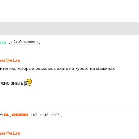
ога
6
ws@e1.ru
дителям, которые решились ехать на курорт на машинах
ужно знать
6
ws@e1.ru