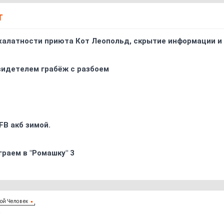
Т
 халатности приюта Кот Леопольд, скрытиe информации и
видетелем грабёж с разбоем
FB акб зимой.
граем в "Ромашку" 3
6