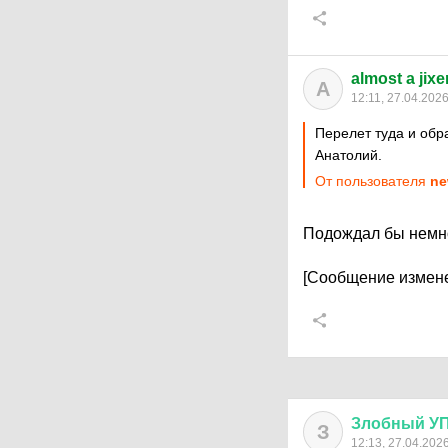
almost a jixe
A
12:11, 27.04.202
Перелет туда и обр
Анатолий.
От пользователя
ne
Подождал бы немно
[Сообщение измене
Злобный
У
З
12:13, 27.04.202