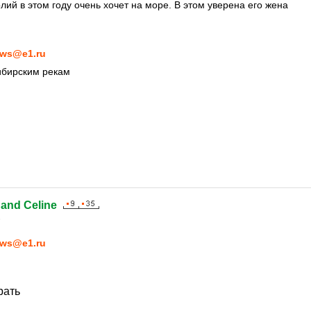
лий в этом году очень хочет на море. В этом уверена его жена
ws@e1.ru
сибирским рекам
nand Celine
6
ws@e1.ru
рать