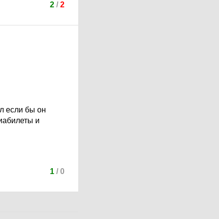
2
/
2
л если бы он
виабилеты и
1
/
0