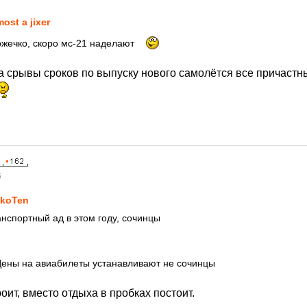
most a jixer
жечко, скоро мс-21 наделают
за срывы сроков по выпуску нового самолётся все причастн
6
koTen
нспортный ад в этом году, сочинцы
Цены на авиабилеты устанавливают не сочинцы
роит, вместо отдыха в пробках постоит.