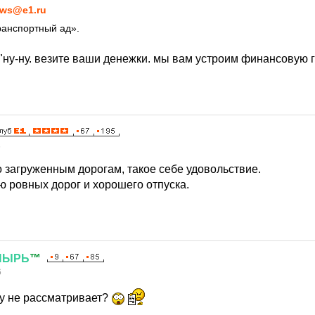
ws@e1.ru
ранспортный ад».
 "ну-ну. везите ваши денежки. мы вам устроим финансовую
6
о загруженным дорогам, такое себе удовольствие.
 ровных дорог и хорошего отпуска.
ПЫРЬ
™
6
у не рассматривает?