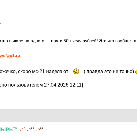
r
6
атно в июле на одного — почти 50 тысяч рублей! Это что вообще т
ws@e1.ru
жечко, скоро мс-21 наделают
( правда это не точно)
но пользователем 27.04.2026 12:11]
ПЫРЬ
™
6