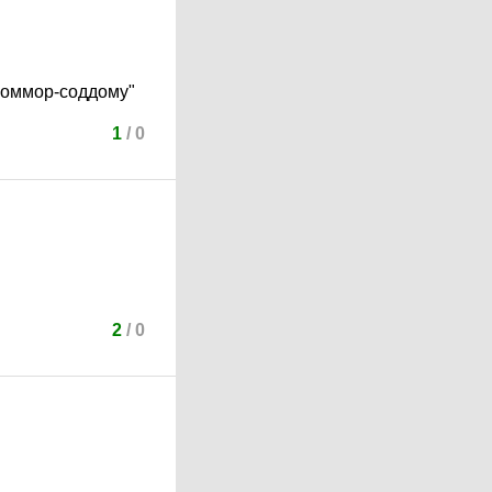
 гоммор-соддому"
1
/
0
2
/
0