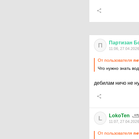
Партизан
Б
П
11:06, 27.04.202
От пользователя
ne
Что нужно знать во
дебилам ничо не н
LokoTen
L
11:07, 27.04.202
От пользователя
ne