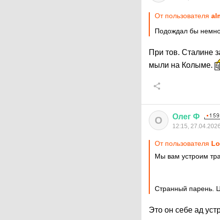
От пользователя
al
Подождал бы немно
При тов. Сталине 
мыли на Колыме.
Олег
Ф
О
12:15, 27.04.202
От пользователя
Lo
Мы вам устроим тра
Странный парень. 
Это он себе ад уст