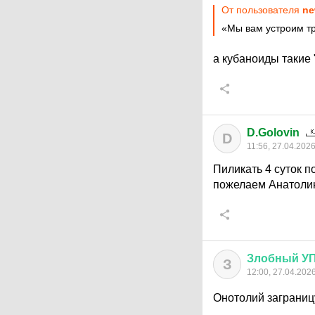
От пользователя
ne
«Мы вам устроим т
а кубаноиды такие
D.Golovin
D
11:56, 27.04.202
Пиликать 4 суток п
пожелаем Анатолию
Злобный
У
З
12:00, 27.04.202
Онотолий заграниц