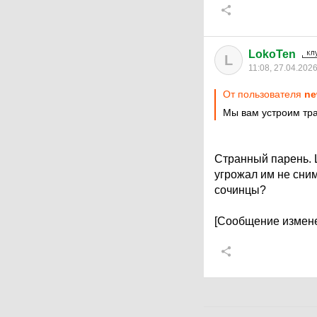
LokoTen
L
11:08, 27.04.202
От пользователя
ne
Мы вам устроим тра
Странный парень. 
угрожал им не сним
сочинцы?
[Сообщение измене