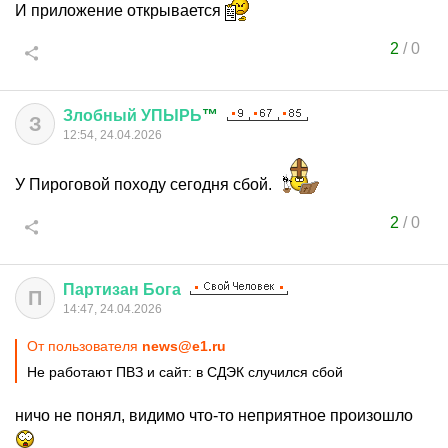
И приложение открывается
2
/
0
Злобный
УПЫРЬ
™
З
12:54, 24.04.2026
У Пироговой походу сегодня сбой.
2
/
0
Партизан
Бога
П
14:47, 24.04.2026
От пользователя
news@e1.ru
Не работают ПВЗ и сайт: в СДЭК случился сбой
ничо не понял, видимо что-то неприятное произошло