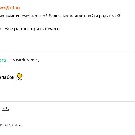
ws@e1.ru
мальчик со смертельной болезнью мечтает найти родителей
. Все равно терять нечего
ога
6
калабок
6
и закрыта.