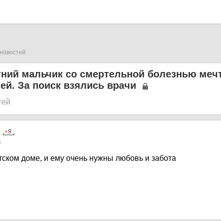
новостей
тний мальчик со смертельной болезнью меч
ей. За поиск взялись врачи
тей
6
тском доме, и ему очень нужны любовь и забота