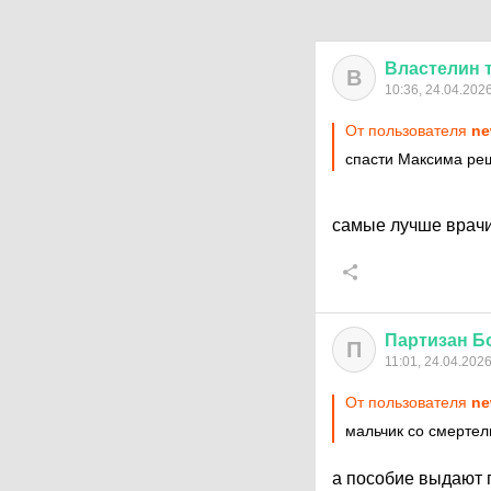
Властелин
В
10:36, 24.04.202
От пользователя
ne
спасти Максима ре
самые лучше врачи
Партизан
Б
П
11:01, 24.04.202
От пользователя
ne
мальчик со смертел
а пособие выдают 