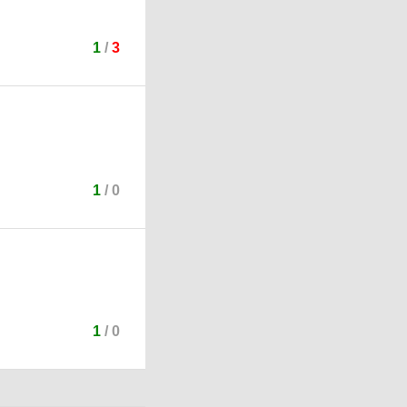
1
/
3
1
/
0
1
/
0