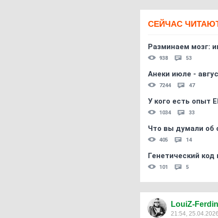
СЕЙЧАС ЧИТАЮ
Разминаем мозг: и
938
53
Анеки июле - авгус
7244
47
У кого есть опыт E
1034
33
Что вы думали об 
405
14
Генетический код 
101
5
LouiZ-Ferdi
21:54, 25.04.202