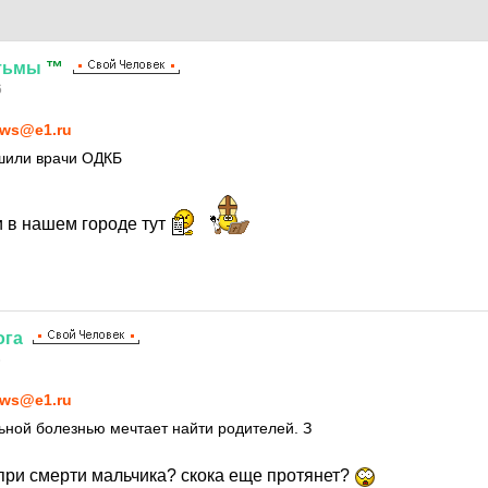
тьмы
™
6
ws@e1.ru
шили врачи ОДКБ
 в нашем городе тут
ога
6
ws@e1.ru
ьной болезнью мечтает найти родителей. З
при смерти мальчика? скока еще протянет?