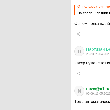
От пользователя
ne
На Урале 9-летний 
Сыном полка на лбс
Партизан
Б
П
23:33, 25.04.202
нахер нужен этот 
news@e1.ru
N
00:09, 26.05.202
Тема автоматическ