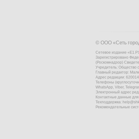
© ООО «Сеть горо
Сетевое издание «Е1.РУ
Зарегистрировано Феде
(Роскомнадзор) Свидете
Учредитель: Общество
Главный редактор: Мал
Адрес редакции: 620014,
Телефоны (круглосуточно
WhatsApp, Viber, Telegr
Электронный адрес ред
Контактные данные для
Техподдержка:
help@shk
Рекомендательные сис