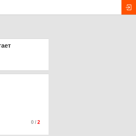
тает
0
/
2