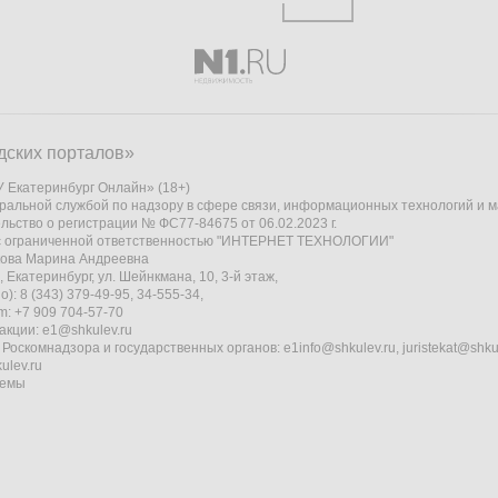
дских порталов»
 Екатеринбург Онлайн» (18+)
ральной службой по надзору в сфере связи, информационных технологий и 
льство о регистрации № ФС77-84675 от 06.02.2023 г.
 с ограниченной ответственностью "ИНТЕРНЕТ ТЕХНОЛОГИИ"
кова Марина Андреевна
 Екатеринбург, ул. Шейнкмана, 10, 3-й этаж,
): 8 (343) 379-49-95, 34-555-34,
am: +7 909 704-57-70
акции:
e1@shkulev.ru
 Роскомнадзора и государственных органов:
e1info@shkulev.ru
,
juristekat@shku
ulev.ru
темы