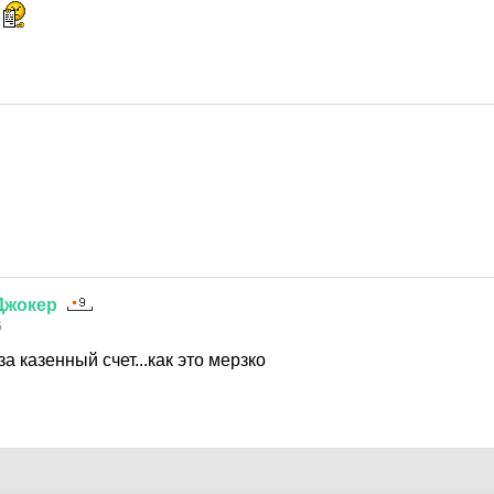
о
6
Джокер
6
а казенный счет...как это мерзко