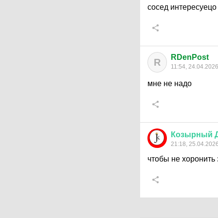
сосед интересуец
RDenPost
R
11:54, 24.04.202
мне не надо
Козырный
21:18, 25.04.202
чтобы не хоронить з