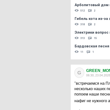
Арболитовый дом 
512
2
Гибель кота из-за
318
2
Электрики вопрос 
313
15
Бардовская песня
11
1
GREEN_MO
G
06:30, 23.04.202
"встречаемся на П
несколько наших п
попоем наши песни»
нафиг не нужного а