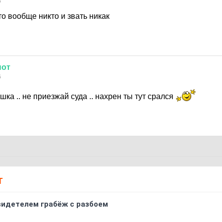
6
о вообще никто и звать никак
нот
6
ка .. не приезжай суда .. нахрен ты тут срался
Т
видетелем грабёж с разбоем