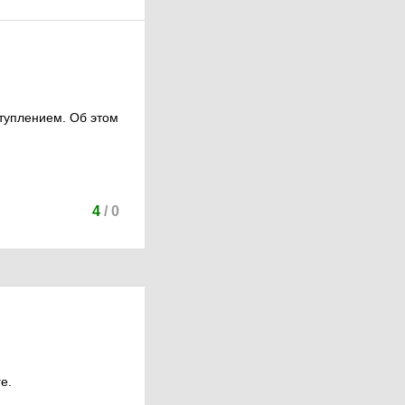
ступлением. Об этом
4
/
0
е.