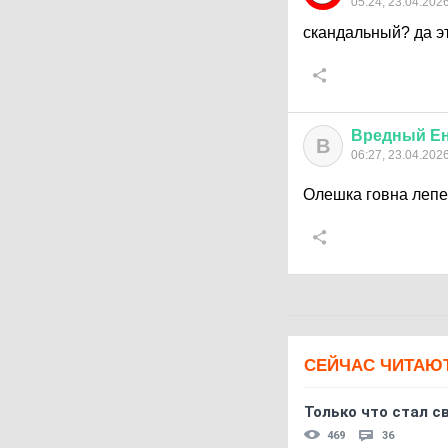
05:24, 23.04.202
скандальный? да эт
Вредный
Е
В
06:27, 23.04.202
Олешка говна лепеш
СЕЙЧАС ЧИТАЮ
Только что стал с
469
36