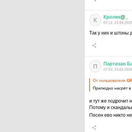
Кролик
@_
К
07:12, 23.04.202
Так у них и штоны 
Партизан
Б
П
07:52, 23.04.202
От пользователя
G
Прилюдно насрёт в 
и тут же подрочит 
Потому и скандал
Песен ево никто н