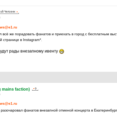
6
ws@e1.ru
 всё же порадовать фанатов и приехать в город с бесплатным вы
 странице в Instagram*.
удут рады внезапному ивенту
g mains faction)
6
ws@e1.ru
разочаровал фанатов внезапной отменой концерта в Екатеринбург