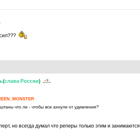
6
осил???
ь
(
слава
России
)
6
REEN_MONSTER
штаны что ли - чтобы все ахнули от удивления?
перт, но всегда думал что реперы только этим и занимаютс