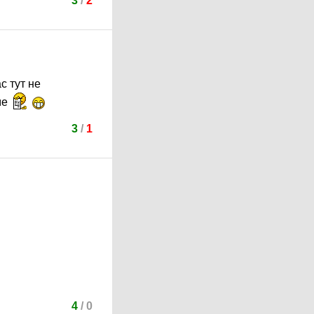
3
/
2
с тут не
ме
3
/
1
4
/
0