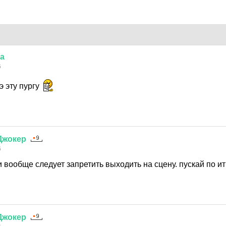
а
6
э эту пургу
Джокер
6
 вообще следует запретить выходить на сцену. пускай по ит
Джокер