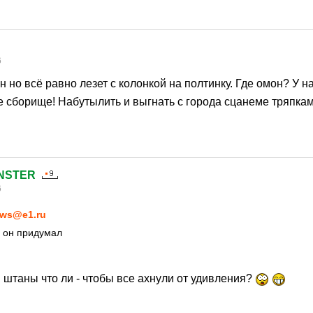
6
н но всё равно лезет с колонкой на полтинку. Где омон? У на
 сборище! Набутылить и выгнать с города сцанеме тряпка
NSTER
6
ws@e1.ru
о он придумал
 штаны что ли - чтобы все ахнули от удивления?