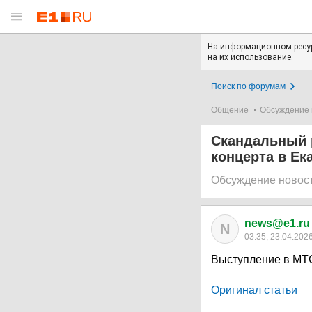
На информационном ресур
на их использование.
Поиск по форумам
Общение
Обсуждение 
Скандальный 
концерта в Ек
Обсуждение новос
news@e1.ru
N
03:35, 23.04.202
Выступление в МТС
Оригинал статьи