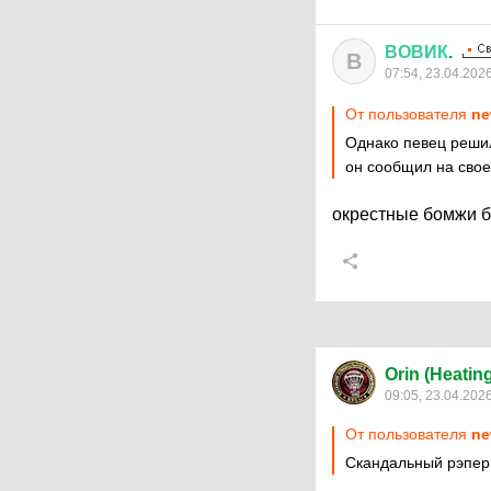
ВОВИК
.
В
07:54, 23.04.202
От пользователя
ne
Однако певец решил
он сообщил на своей
окрестные бомжи б
Orin (Heatin
09:05, 23.04.202
От пользователя
ne
Скандальный рэпер 