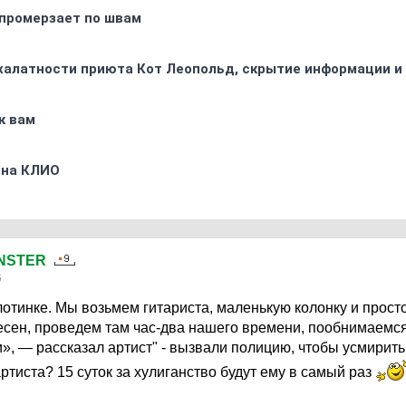
промерзает по швам
 халатности приюта Кот Леопольд, скрытиe информации и
к вам
 на КЛИО
NSTER
6
лотинке. Мы возьмем гитариста, маленькую колонку и прост
есен, проведем там час-два нашего времени, пообнимаемся
, — рассказал артист" - вызвали полицию, чтобы усмирить
ртиста? 15 суток за хулиганство будут ему в самый раз