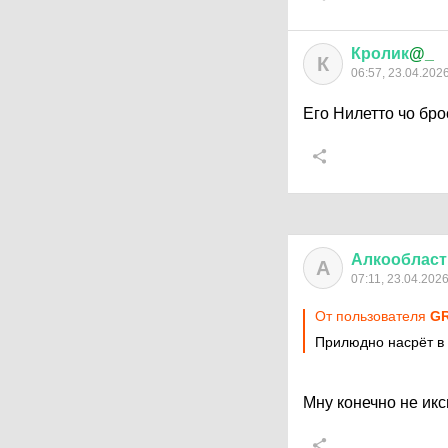
Кролик
@_
К
06:57, 23.04.202
Его Нилетто чо бр
Алкообласт
А
07:11, 23.04.202
От пользователя
G
Прилюдно насрёт в 
Мну конечно не икс