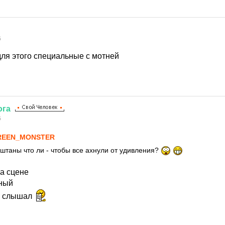
6
для этого специальные с мотней
ога
6
REEN_MONSTER
штаны что ли - чтобы все ахнули от удивления?
на сцене
ьный
е слышал