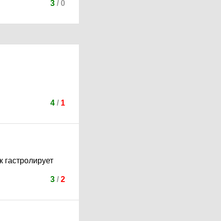
3
/
0
4
/
1
к гастролирует
3
/
2