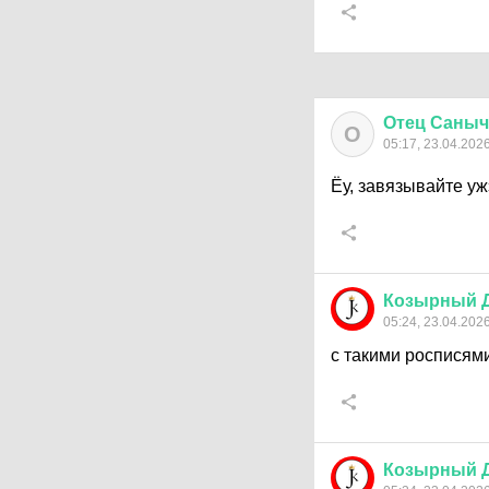
Отец
Саныч
О
05:17, 23.04.202
Ёу, завязывайте уж
Козырный
05:24, 23.04.202
с такими росписями
Козырный