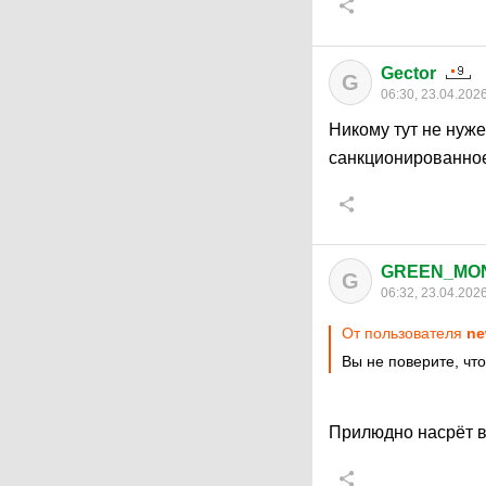
Gector
G
06:30, 23.04.202
Никому тут не нуже
санкционированное
GREEN_MO
G
06:32, 23.04.202
От пользователя
ne
Вы не поверите, чт
Прилюдно насрёт в