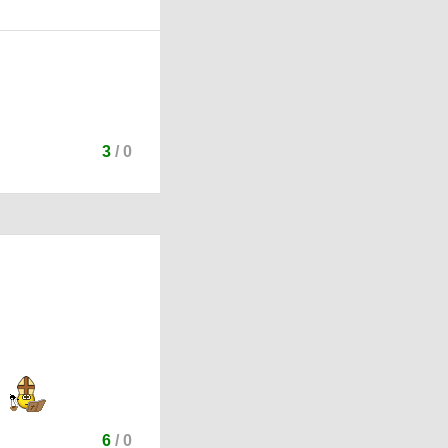
3
/
0
я
6
/
0