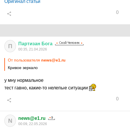
Оригинал статьи
0
Партизан
Бога
П
00:35, 21.04.2026
От пользователя
news@e1.ru
Кривое зеркало
у мну нормальное
тест гавно, какие-то нелепые ситуации
0
news@e1.ru
N
00:09, 22.05.2026