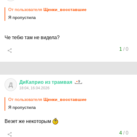
От пользователя
Щенки_восставшие
Я пропустила
Че тебю там не видела?
1
/
0
ДиКаприо
из
трамвая
Д
18:04, 16.04.2026
От пользователя
Щенки_восставшие
Я пропустила
Везет же некоторым
4
/
0