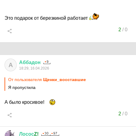
Это подарок от березкиной работает
2
/
0
Аббадон
А
18:29, 16.04.2026
От пользователя
Щенки_восставшие
Я пропустила
А было кросивое!
2
/
0
Лосос
Z!