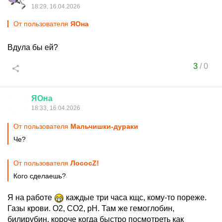
18:29, 16.04.2026
От пользователя
ЯОна
Вдула бы ей?
3
/
0
ЯОна
18:33, 16.04.2026
От пользователя
Мальчишки-дураки
Че?
От пользователя
ЛососZ!
Кого сделаешь?
Я на работе
каждые три часа кщс, кому-то пореже.
Газы крови. О2, СО2, рН. Там же гемоглобин,
билирубин, короче когда быстро посмотреть как