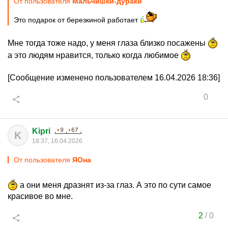
От пользователя
Мальчишки-дураки
Это подарок от березкиной работает
Мне тогда тоже надо, у меня глаза близко посажены
а это людям нравится, только когда любимое
[Сообщение изменено пользователем 16.04.2026 18:36]
0
Kipri
K
18:37, 16.04.2026
От пользователя
ЯОна
а они меня дразнят из-за глаз. А это по сути самое
красивое во мне.
2
/
0