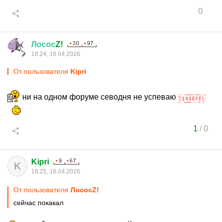
0
Лосос
Z!
18:24, 16.04.2026
От пользователя
Kipri
ни на одном форуме севодня не успеваю
1
/
0
Kipri
K
18:25, 16.04.2026
От пользователя
ЛососZ!
сейчас покакал