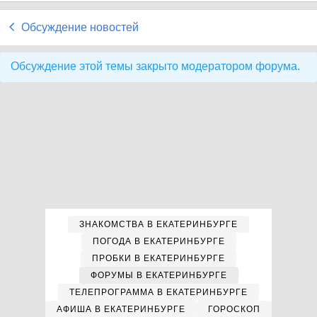
Обсуждение новостей
Обсуждение этой темы закрыто модератором форума.
ЗНАКОМСТВА В ЕКАТЕРИНБУРГЕ
ПОГОДА В ЕКАТЕРИНБУРГЕ
ПРОБКИ В ЕКАТЕРИНБУРГЕ
ФОРУМЫ В ЕКАТЕРИНБУРГЕ
ТЕЛЕПРОГРАММА В ЕКАТЕРИНБУРГЕ
АФИША В ЕКАТЕРИНБУРГЕ
ГОРОСКОП