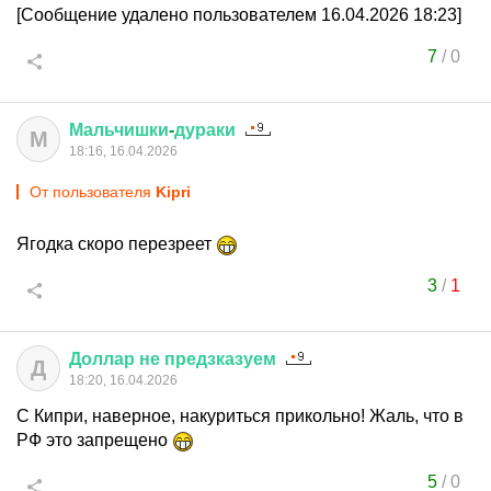
[Сообщение удалено пользователем 16.04.2026 18:23]
7
/
0
Мальчишки
-
дураки
М
18:16, 16.04.2026
От пользователя
Kipri
Ягодка скоро перезреет
3
/
1
Доллар
не
предзказуем
Д
18:20, 16.04.2026
С Кипри, наверное, накуриться прикольно! Жаль, что в
РФ это запрещено
5
/
0