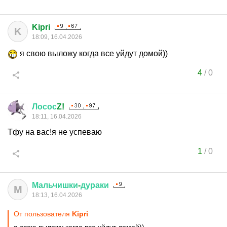
Kipri
K
18:09, 16.04.2026
я свою выложу когда все уйдут домой))
4
/
0
Лосос
Z!
18:11, 16.04.2026
Тфу на вас!я не успеваю
1
/
0
Мальчишки
-
дураки
М
18:13, 16.04.2026
От пользователя
Kipri