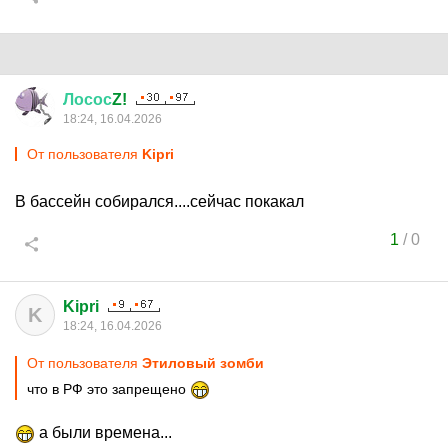
Лосос
Z!
18:24, 16.04.2026
От пользователя
Kipri
В бассейн собирался....сейчас покакал
1
/
0
Kipri
K
18:24, 16.04.2026
От пользователя
Этиловый зомби
что в РФ это запрещено
а были времена...