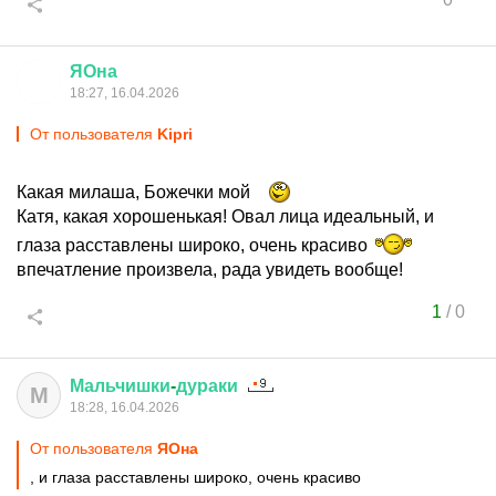
ЯОна
18:27, 16.04.2026
От пользователя
Kipri
Какая милаша, Божечки мой
Катя, какая хорошенькая! Овал лица идеальный, и
глаза расставлены широко, очень красиво
впечатление произвела, рада увидеть вообще!
1
/
0
Мальчишки
-
дураки
М
18:28, 16.04.2026
От пользователя
ЯОна
, и глаза расставлены широко, очень красиво