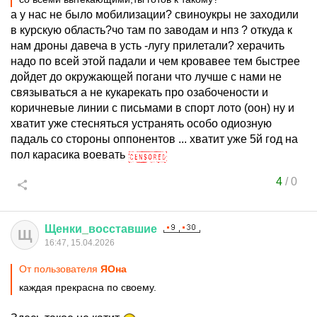
а у нас не было мобилизации? свиноукры не заходили
в курскую область?чо там по заводам и нпз ? откуда к
нам дроны давеча в усть -лугу прилетали? херачить
надо по всей этой падали и чем кровавее тем быстрее
дойдет до окружающей погани что лучше с нами не
связываться а не кукарекать про озабочености и
коричневые линии с письмами в спорт лото (оон) ну и
хватит уже стесняться устранять особо одиозную
падаль со стороны оппонентов ... хватит уже 5й год на
пол карасика воевать
4
/
0
Щенки
_
восставшие
Щ
16:47, 15.04.2026
От пользователя
ЯОна
каждая прекрасна по своему.