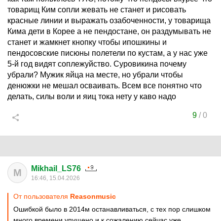
товарищ Ким сопли жевать не станет и рисовать
красные линии и выражать озабоченности, у товарища
Кима дети в Корее а не пендостане, он раздумывать не
станет и жамкнет кнопку чтобы ипошкины и
пендосовские писюны полетели по кустам, а у нас уже
5-й год видят соплежуйство. Суровикина почему
убрали? Мужик яйца на месте, но убрали чтобы
денюжки не мешал осваивать. Всем все понятно что
делать, силы воли и яиц тока нету у каво надо
9
/
0
Mikhail_LS76
M
16:46, 15.04.2026
От пользователя
Reasonmusic
Ошибкой было в 2014м останавливаться, с тех пор слишком
много времени упущено и к сожалению сейчас уже