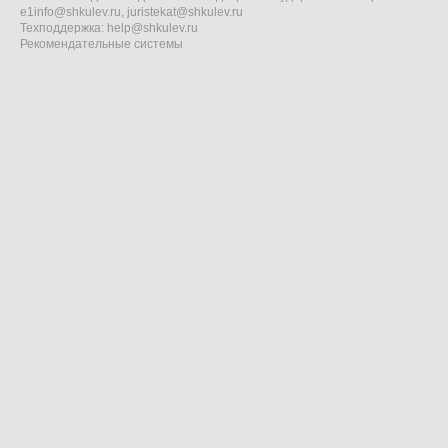
e1info@shkulev.ru
,
juristekat@shkulev.ru
Техподдержка:
help@shkulev.ru
Рекомендательные системы