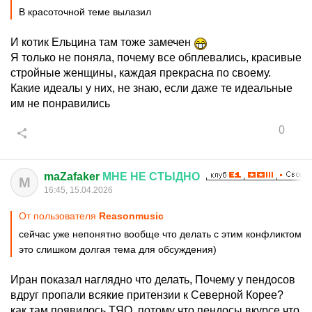
В красоточной теме вылазил
И котик Ельцина там тоже замечен
Я только не поняла, почему все обплевались, красивые
стройные женщины, каждая прекрасна по своему.
Какие идеалы у них, не знаю, если даже те идеальные
им не понравились
0
maZafaker
МНЕ
НЕ
СТЫДНО
M
16:45, 15.04.2026
От пользователя
Reasonmusic
сейчас уже непонятно вообще что делать с этим конфликтом
это слишком долгая тема для обсуждения)
Иран показал наглядно что делать, Почему у пендосов
вдруг пропали всякие притензии к Северной Корее?
как там появилось ТЯО, потому что пендосы вкурсе что