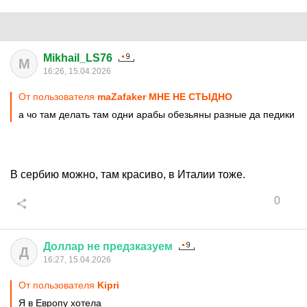
Mikhail_LS76
M
16:26, 15.04.2026
От пользователя
maZafaker МНЕ НЕ СТЫДНО
а чо там делать там одни арабы обезьяны разные да педики
В сербию можно, там красиво, в Италии тоже.
0
Доллар
не
предзказуем
Д
16:27, 15.04.2026
От пользователя
Kipri
Я в Европу хотела