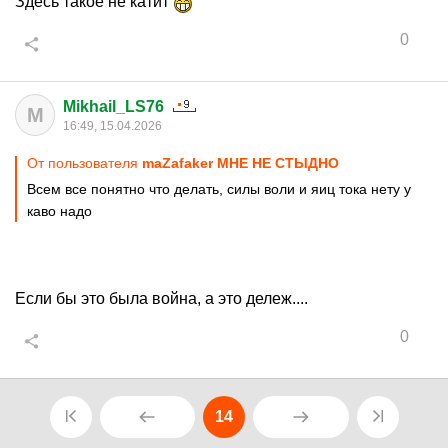
Здесь такое не катит
0
Mikhail_LS76
M
16:49, 15.04.2026
От пользователя
maZafaker МНЕ НЕ СТЫДНО
Всем все понятно что делать, силы воли и яиц тока нету у
каво надо
Если бы это была война, а это дележ....
0
14