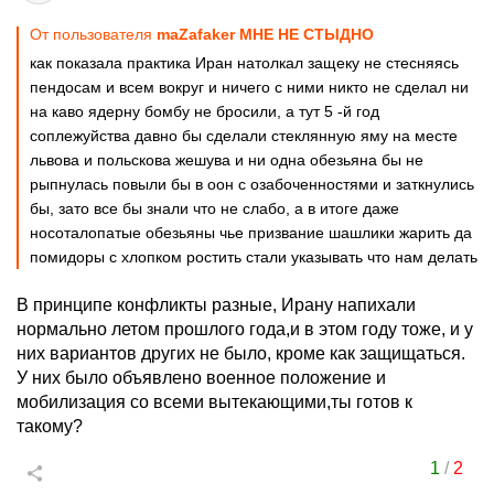
От пользователя
maZafaker МНЕ НЕ СТЫДНО
как показала практика Иран натолкал защеку не стесняясь
пендосам и всем вокруг и ничего с ними никто не сделал ни
на каво ядерну бомбу не бросили, а тут 5 -й год
соплежуйства давно бы сделали стеклянную яму на месте
львова и польскова жешува и ни одна обезьяна бы не
рыпнулась повыли бы в оон с озабоченностями и заткнулись
бы, зато все бы знали что не слабо, а в итоге даже
носоталопатые обезьяны чье призвание шашлики жарить да
помидоры с хлопком ростить стали указывать что нам делать
В принципе конфликты разные, Ирану напихали
нормально летом прошлого года,и в этом году тоже, и у
них вариантов других не было, кроме как защищаться.
У них было объявлено военное положение и
мобилизация со всеми вытекающими,ты готов к
такому?
1
/
2