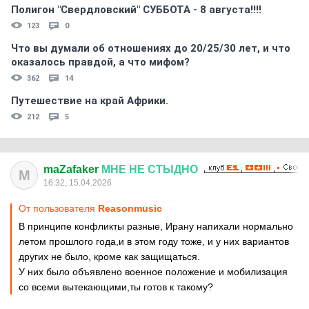
Полигон "Свердловский" СУББОТА - 8 августа!!!!
123
0
Что вы думали об отношениях до 20/25/30 лет, и что
оказалось правдой, а что мифом?
362
14
Путешествие на край Африки.
212
5
maZafaker
МНЕ
НЕ
СТЫДНО
M
16:32, 15.04.2026
От пользователя
Reasonmusic
В принципе конфликты разные, Ирану напихали нормально
летом прошлого года,и в этом году тоже, и у них вариантов
других не было, кроме как защищаться.
У них было объявлено военное положение и мобилизация
со всеми вытекающими,ты готов к такому?