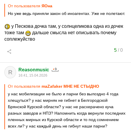
От пользователя
ЯОна
Но уже ведь приняли закон об иноагентах. Уже не полетают.
у Пескова дочка там, у солнцеликова одна из дочек
тоже там
дальше смысла нет описывать почему
соплежуйство
5
/
0
Reasonmusic
R
16:41, 15.04.2026
От пользователя
maZafaker МНЕ НЕ СТЫДНО
у нас мобилизации не было и парни без вылоздно 4 года
хлещуться? у нас мирняк не гибнет в Белгородской
Брянской Курской области? у нас не расхерачено куча
разных заводов и НПЗ? Напомнить когда вернули последних
пленных мирных из Курской области и то под сомнением
всех ли? у нас каждый день не гибнут наши парни?