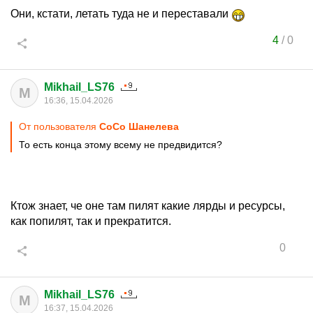
Они, кстати, летать туда не и переставали
4
/
0
Mikhail_LS76
M
16:36, 15.04.2026
От пользователя
CoCo Шанелева
То есть конца этому всему не предвидится?
Ктож знает, че оне там пилят какие лярды и ресурсы,
как попилят, так и прекратится.
0
Mikhail_LS76
M
16:37, 15.04.2026