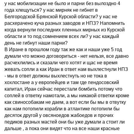
у нас мобилизации не было и парни без вылоздно 4
года хлещуться? у нас мирняк не гибнет в
Белгородской Брянской Курской области? у нас не
расхерачено куча разных заводов и НПЗ? Напомнить
когда вернули последних пленных мирных из Курской
области и то под сомнением всех ли? у нас каждый
день не гибнут наши парни?
В Иране в прошлом году так же как и наши уже 5 год
думали что можно договориться - нет нельзя, все давно
расчехлились и сказали чего хотят и щас не время
жевать сопли а как Иран в ответ нам выхлестнули НПЗ
- мы в ответ должны выхлестнуть но не тока в
хохлостане а у европейцев и там где пендосовский
капитал, Иран сейчас перестали бомбить потому что
соплей в ответку намотали, а мы никакой ответки кроме
как свинособакам не даем, а вот если бы мы в отвутку
как нам потопили корабли в атлантике потопили бы
десяток другой у овсяноедов жабоедов и прочих
педиков разных мастей они бы уже думали а стоит ли
дальше , а пока они видят что на все наши красные