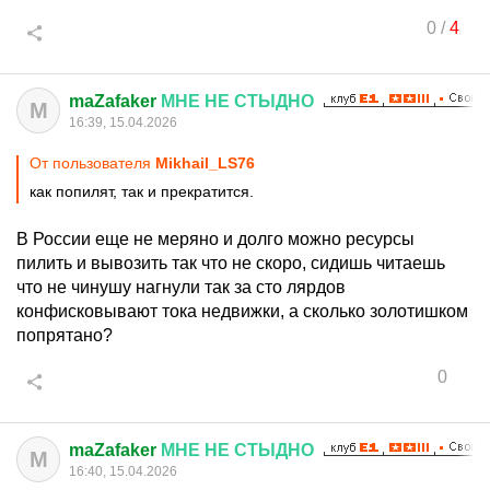
0
/
4
maZafaker
МНЕ
НЕ
СТЫДНО
M
16:39, 15.04.2026
От пользователя
Mikhail_LS76
как попилят, так и прекратится.
В России еще не меряно и долго можно ресурсы
пилить и вывозить так что не скоро, сидишь читаешь
что не чинушу нагнули так за сто лярдов
конфисковывают тока недвижки, а сколько золотишком
попрятано?
0
maZafaker
МНЕ
НЕ
СТЫДНО
M
16:40, 15.04.2026