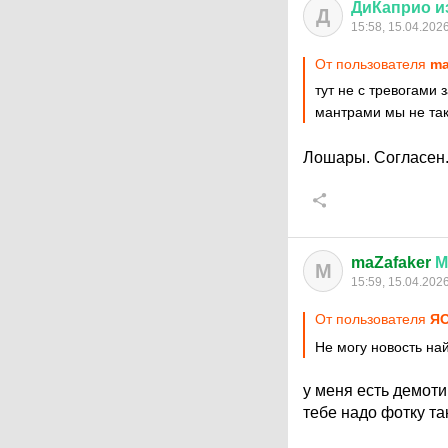
ДиКаприо
и
Д
15:58, 15.04.202
От пользователя
ma
тут не с тревогами
мантрами мы не та
Лошары. Согласен
maZafaker
М
M
15:59, 15.04.202
От пользователя
Я
Не могу новость на
у меня есть демот
тебе надо фотку та