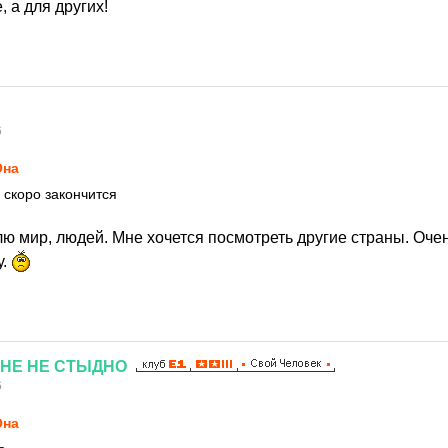
, а для других!
6
Она
 скоро закончится
лю мир, людей. Мне хочется посмотреть другие страны. Оче
у.
НЕ
НЕ
СТЫДНО
6
Она