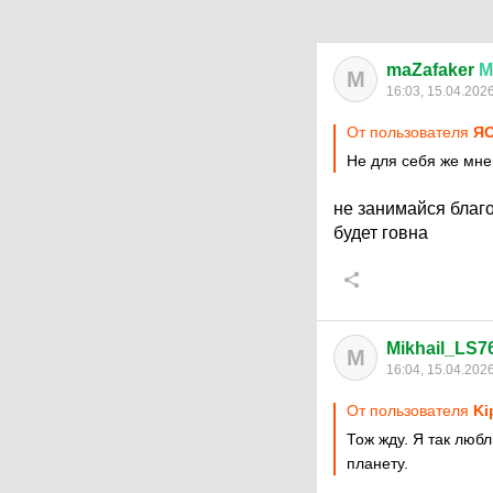
maZafaker
М
M
16:03, 15.04.202
От пользователя
Я
Не для себя же мне,
не занимайся благо
будет говна
Mikhail_LS7
M
16:04, 15.04.202
От пользователя
Ki
Тож жду. Я так люб
планету.