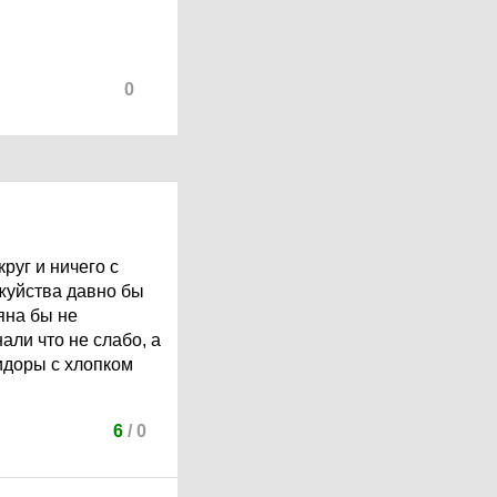
0
руг и ничего с
ежуйства давно бы
яна бы не
али что не слабо, а
идоры с хлопком
6
/
0