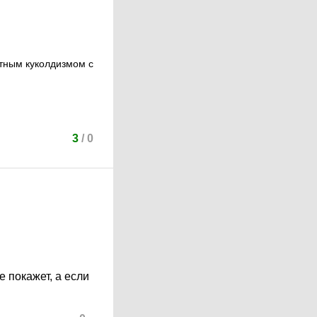
ятным куколдизмом с
3
/
0
е покажет, а если