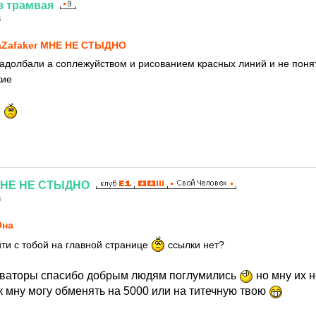
з
трамвая
6
Zafaker МНЕ НЕ СТЫДНО
 задолбали а соплежуйством и рисованием красных линий и не пон
кие
.
НЕ
НЕ
СТЫДНО
6
Она
йти с тобой на главной странице
ссылки нет?
иваторы спасибо добрым людям поглумились
но мну их н
к мну могу обменять на 5000 или на титечную твою