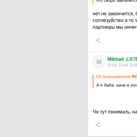
что скоро закончитс
нет не закончится,
соплезуйство и то 
партнеры мы ничег
Mikhail_LS7
M
16:02, 15.04.202
От пользователя
Я
А я баба, ниче в э
Че тут понимать, 