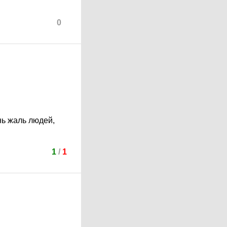
0
нь жаль людей,
1
/
1