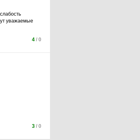
 слабость
ажут уважаемые
4
/
0
3
/
0