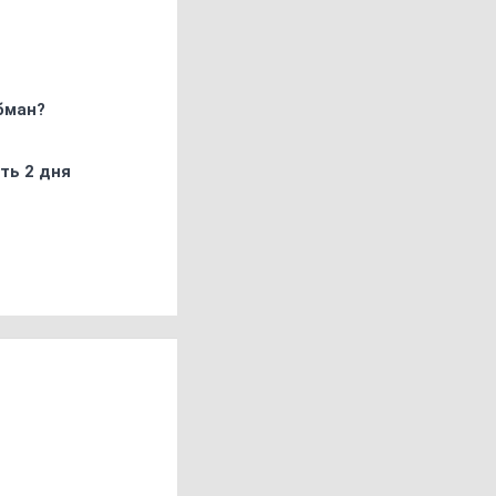
бман?
ть 2 дня