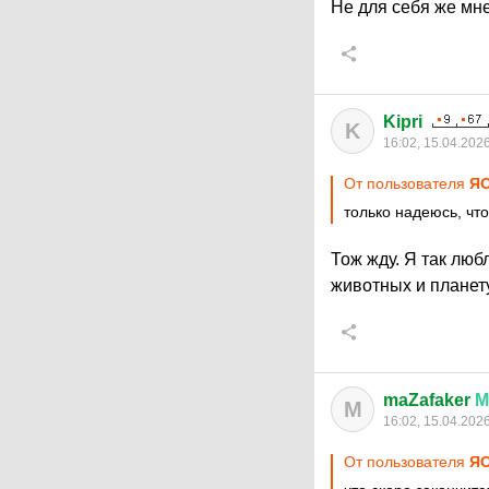
Не для себя же мне
Kipri
K
16:02, 15.04.202
От пользователя
Я
только надеюсь, что
Тож жду. Я так люб
животных и планет
maZafaker
М
M
16:02, 15.04.202
От пользователя
Я