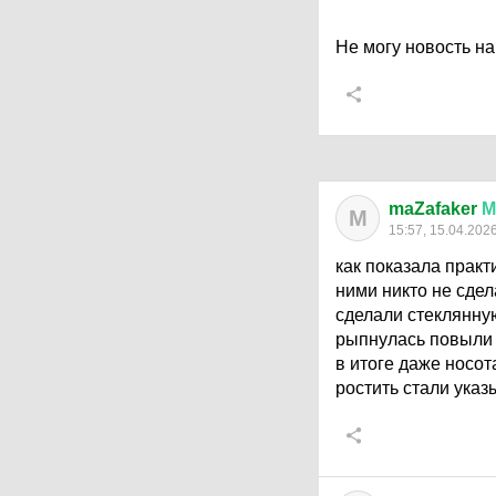
Не могу новость на
maZafaker
М
M
15:57, 15.04.202
как показала практ
ними никто не сдел
сделали стеклянну
рыпнулась повыли б
в итоге даже носо
ростить стали указ