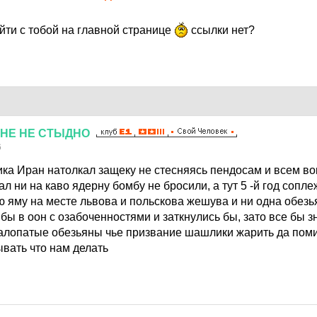
йти с тобой на главной странице
ссылки нет?
НЕ
НЕ
СТЫДНО
6
ика Иран натолкал защеку не стесняясь пендосам и всем вок
ал ни на каво ядерну бомбу не бросили, а тут 5 -й год сопл
ю яму на месте львова и польскова жешува и ни одна обезь
ы в оон с озабоченностями и заткнулись бы, зато все бы зн
талопатые обезьяны чье призвание шашлики жарить да пом
ывать что нам делать