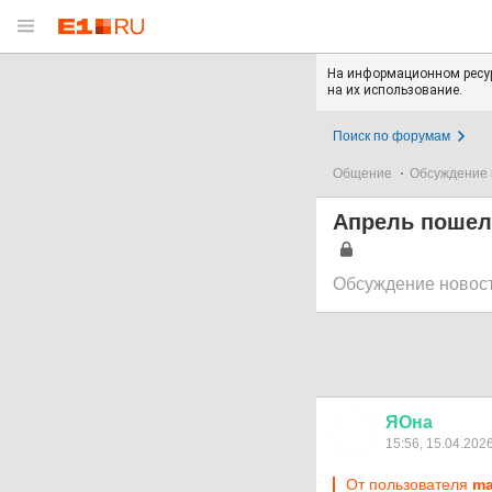
На информационном ресур
на их использование.
Поиск по форумам
Общение
Обсуждение 
Апрель пошел 
Обсуждение новос
ЯОна
15:56, 15.04.202
От пользователя
ma