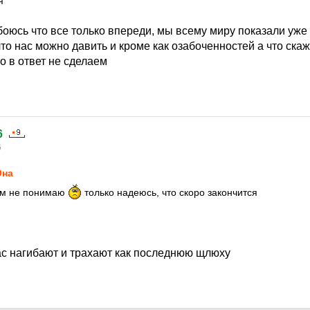
я
 боюсь что все только впереди, мы всему миру показали уже
что нас можно давить и кроме как озабоченностей а что ск
о в ответ не сделаем
6
6
Она
том не понимаю
только надеюсь, что скоро закончится
нас нагибают и трахают как последнюю щлюху