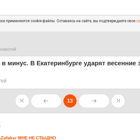
се применяются cookie-файлы. Оставаясь на сайте, вы подтверждаете свое
с
новостей
в минус. В Екатеринбурге ударят весенние 
тей
13
6
Zafaker МНЕ НЕ СТЫДНО