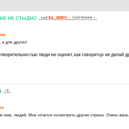
НЕ
НЕ
СТЫДНО
6
Она
 а для других!
творительностью люди не оценят, как говоритцо не делай д
6
6
pri
лю мир, людей. Мне хочется посмотреть другие страны. Очень жаль