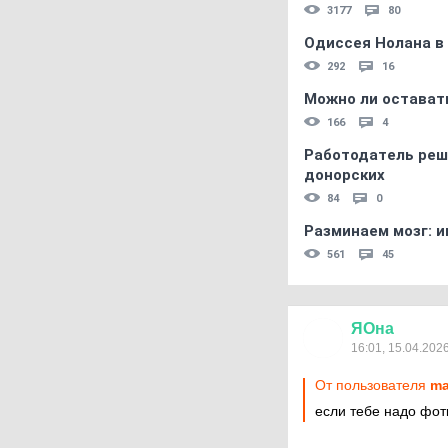
3177
80
Одиссея Нолана в
292
16
Можно ли остават
166
4
Работодатель реш
донорских
84
0
Разминаем мозг: и
561
45
ЯОна
16:01, 15.04.202
От пользователя
ma
если тебе надо фот