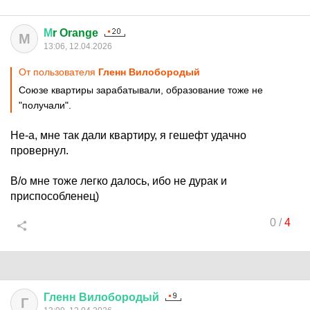
М
r Orange
М
13:06, 12.04.2026
От пользователя
Гленн Вилобородый
Союзе квартиры зарабатывали, образование тоже не
"получали".
Не-а, мне так дали квартиру, я гешефт удачно
провернул.
В/о мне тоже легко далось, ибо не дурак и
приспособленец)
0
/
4
Гленн
Вилобородый
Г