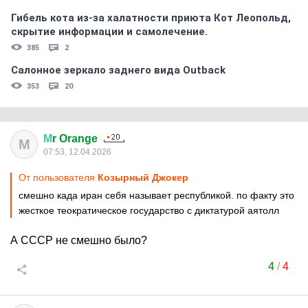
Гибель кота из-за халатности приюта Кот Леопольд,
скрытиe информации и самолечение.
385
2
Салонное зеркало заднего вида Outback
353
20
М
r Orange
М
07:53, 12.04.2026
От пользователя
Козырный Джокер
смешно када иран себя называет республикой. по факту это
жесткое теократическое государство с диктатурой аятолл
А СССР не смешно было?
4
/
4