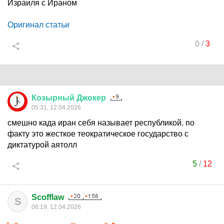
Израиля с Ираном
Оригинал статьи
0
/
3
Козырный
Джокер
05:31, 12.04.2026
смешно када иран себя называет республикой. по
факту это жесткое теократическое государство с
диктатурой аятолл
5
/
12
Scofflaw
S
06:19, 12.04.2026