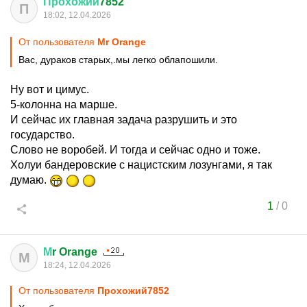
Прохожий
7852
П
18:02, 12.04.2026
От пользователя
Мr Orange
Вас, дураков старых,.мы легко облапошили.
Ну вот и цимус.
5-колонна на марше.
И сейчас их главная задача разрушить и это
государство.
Слово не воробей. И тогда и сейчас одно и тоже.
Холуи бандеровские с нацистским лозунгами, я так
думаю.
1
/
0
М
r Orange
М
18:24, 12.04.2026
От пользователя
Прохожий7852