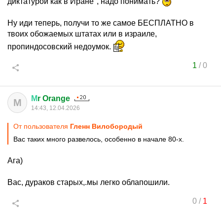
диктатурой как в Иране", надо понимать?
Ну иди теперь, получи то же самое БЕСПЛАТНО в
твоих обожаемых штатах или в израиле,
пропиндосовский недоумок.
1
/
0
М
r Orange
М
14:43, 12.04.2026
От пользователя
Гленн Вилобородый
Вас таких много развелось, особенно в начале 80-х.
Ага)
Вас, дураков старых,.мы легко облапошили.
0
/
1