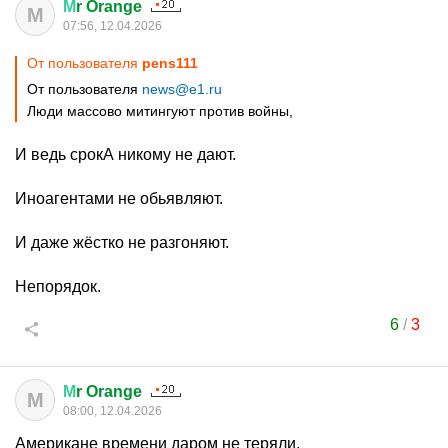
М
r Orange
М
07:56, 12.04.2026
От пользователя
pens111
От пользователя
news@e1.ru
Люди массово митингуют против войны,
И ведь срокА никому не дают.
Иноагентами не обьявляют.
И даже жёстко не разгоняют.
Непорядок.
6
/
3
М
r Orange
М
08:00, 12.04.2026
Американе времени даром не теряли.