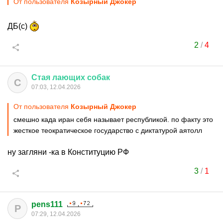
От пользователя
Козырный Джокер
ДБ(с)
2
/
4
Стая
лающих
собак
С
07:03, 12.04.2026
От пользователя
Козырный Джокер
смешно када иран себя называет республикой. по факту это
жесткое теократическое государство с диктатурой аятолл
ну загляни -ка в Конституцию РФ
3
/
1
pens111
P
07:29, 12.04.2026