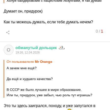
Холуи бандеровские с нацистским лозунгами, я так думаю
Думает он, придурок)
Как ты можешь думать, если тебе думать нечем?
0
/
1
обманутый
дольщик
О
19:26, 12.04.2026
От пользователя
Мr Orange
А зачем мне ещё?
Да ещё и худшего качества?
В СССР же было лучшее в мире образование.
Или ты, придурок, уже забыл, чью роль тут играешь?
Это ты здесь заигрался, походу, и уже запутался в