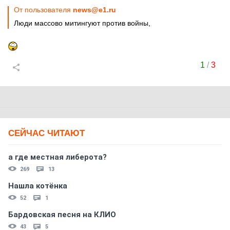
От пользователя
news@e1.ru
Люди массово митингуют против войны,
1
/
3
СЕЙЧАС ЧИТАЮТ
а где местная либерота?
269
13
Нашла котёнка
52
1
Бардовская песня на КЛИО
43
5