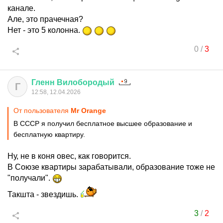
канале.
Але, это прачечная?
Нет - это 5 колонна.
0
/
3
Гленн
Вилобородый
Г
12:58, 12.04.2026
От пользователя
Мr Orange
В СССР я получил бесплатное высшее образование и
бесплатную квартиру.
Ну, не в коня овес, как говорится.
В Союзе квартиры зарабатывали, образование тоже не
"получали".
Такшта - звездишь.
3
/
2