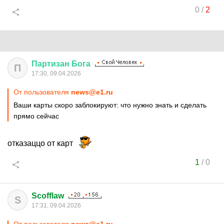
0
/
2
Партизан
Бога
П
17:30, 09.04.2026
От пользователя
news@e1.ru
Ваши карты скоро заблокируют: что нужно знать и сделать
прямо сейчас
отказаццо от карт
1
/
0
Scofflaw
S
17:31, 09.04.2026