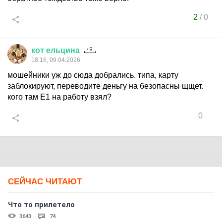
2
/
0
кот
ельцина
18:16, 09.04.2026
мошейники уж до сюда добрались. типа, карту
заблокируют, переводите деньгу на безопасны щщет.
кого там Е1 на работу взял?
0
СЕЙЧАС ЧИТАЮТ
Что то прилетело
3643
74