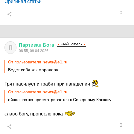
Оригинал статьи
0
Партизан
Бога
П
08:55, 09.04.2026
От пользователя
news@e1.ru
Ведет себя как мародер».
Грят насилует и грабит при нападении
От пользователя
news@e1.ru
ейчас златка присматривается к Северному Кавказу
славо богу, пронесло пока
0