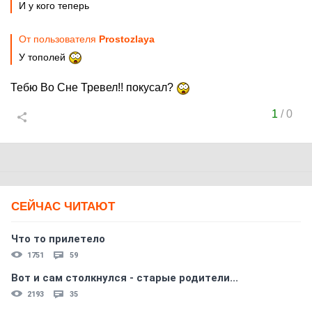
И у кого теперь
От пользователя
Prostozlaya
У тополей
Тебю Во Сне Тревел!! покусал?
1
/
0
СЕЙЧАС ЧИТАЮТ
Что то прилетело
1751
59
Вот и сам столкнулся - старые родители...
2193
35