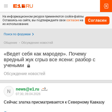
На информационном ресурсе применяются cookie-файлы.
Согласен
Оставаясь на сайте, вы подтверждаете свое
согласие
на
их использование.
Поиск по форумам
Общение
Обсуждение новостей
«Ведет себя как мародер». Почему
вредный жук сгрыз все ясени: разбор с
учеными
Обсуждение новостей
news@e1.ru
N
07:30, 09.04.2026
Сейчас златка присматривается к Северному Кавказу