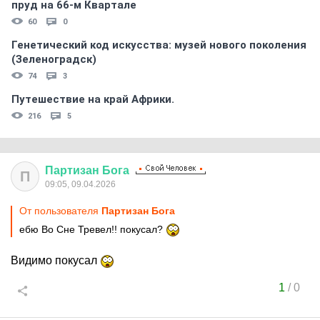
пруд на 66-м Квартале
60
0
Генетический код искусства: музей нового поколения
(Зеленоградск)
74
3
Путешествие на край Африки.
216
5
Партизан
Бога
П
09:05, 09.04.2026
От пользователя
Партизан Бога
ебю Во Сне Тревел!! покусал?
Видимо покусал
1
/
0