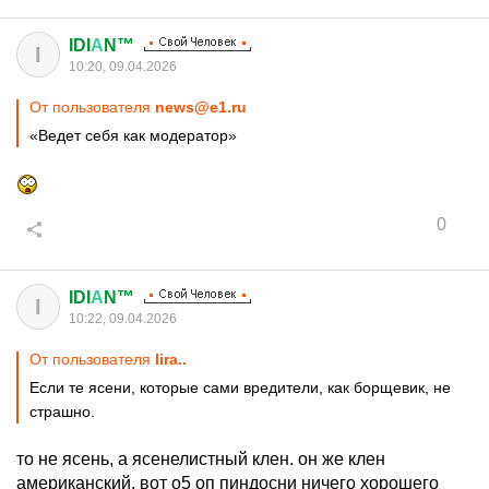
IDI
А
N™
I
10:20, 09.04.2026
От пользователя
news@e1.ru
«Ведет себя как модератор»
0
IDI
А
N™
I
10:22, 09.04.2026
От пользователя
lira..
Если те ясени, которые сами вредители, как борщевик, не
страшно.
то не ясень, а ясенелистный клен. он же клен
американский. вот о5 оп пиндосни ничего хорошего