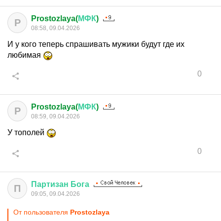
Prostozlaya(
МФК
)
P
08:58, 09.04.2026
И у кого теперь спрашивать мужики будут где их
любимая
0
Prostozlaya(
МФК
)
P
08:59, 09.04.2026
У тополей
0
Партизан
Бога
П
09:05, 09.04.2026
От пользователя
Prostozlaya