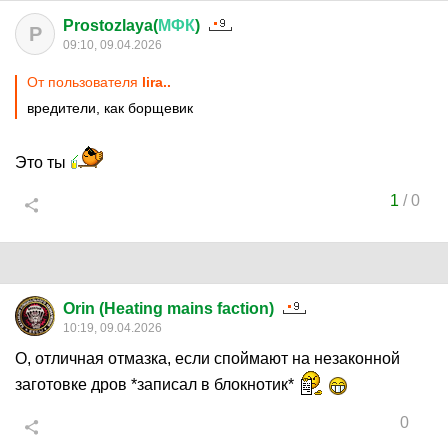
Prostozlaya(
МФК
)
P
09:10, 09.04.2026
От пользователя
lira..
вредители, как борщевик
Это ты
1
/
0
Orin (Heating mains faction)
10:19, 09.04.2026
О, отличная отмазка, если споймают на незаконной
заготовке дров *записал в блокнотик*
0