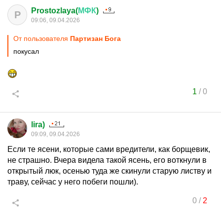
Prostozlaya(
МФК
)
P
09:06, 09.04.2026
От пользователя
Партизан Бога
покусал
1
/
0
lira)
09:09, 09.04.2026
Если те ясени, которые сами вредители, как борщевик,
не страшно. Вчера видела такой ясень, его воткнули в
открытый люк, осенью туда же скинули старую листву и
траву, сейчас у него побеги пошли).
0
/
2