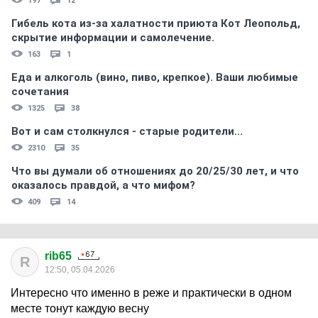
197
12
Гибель кота из-за халатности приюта Кот Леопольд,
скрытиe информации и самолечение.
163
1
Еда и алкоголь (вино, пиво, крепкое). Ваши любимые
сочетания
1325
38
Вот и сам столкнулся - старые родители...
2310
35
Что вы думали об отношениях до 20/25/30 лет, и что
оказалось правдой, а что мифом?
409
14
rib65
R
12:50, 05.04.2026
Интересно что именно в реже и практически в одном
месте тонут каждую весну