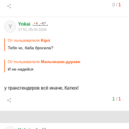
0
/
1
Yokai
Y
17:51, 05.04.2026
От пользователя
Kipri
Тебя чо, баба бросила?
От пользователя
Мальчишки-дураки
И не надейся
у трансгендеров всё иначе, Катюх!
1
/
1