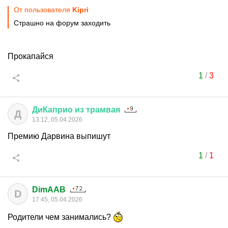
От пользователя
Kipri
Страшно на форум заходить
Прокапайся
1
/
3
ДиКаприо
из
трамвая
Д
13:12, 05.04.2026
Премию Дарвина выпишут
1
/
1
DimAAB
D
17:45, 05.04.2026
Родители чем занимались?