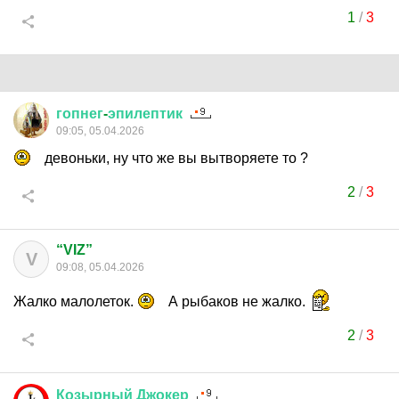
1
/
3
гопнег
-
эпилептик
09:05, 05.04.2026
девоньки, ну что же вы вытворяете то ?
2
/
3
“VIZ”
V
09:08, 05.04.2026
Жалко малолеток.
А рыбаков не жалко.
2
/
3
Козырный
Джокер