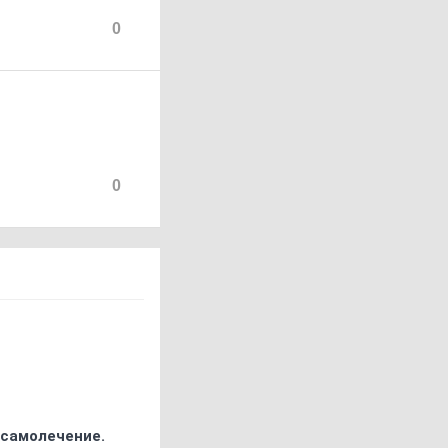
0
0
 самолечение.