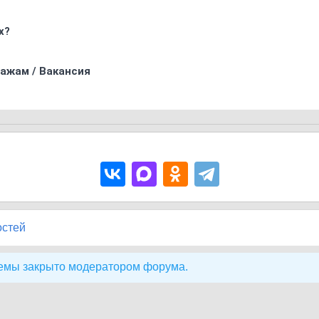
х?
ажам / Вакансия
остей
емы закрыто модератором форума.