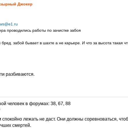
зырный Джокер
ws@e1.ru
ера проводились работы по зачистке забоя
ред. забой бывает в шахте а не карьере. И что за высота такая чт
рти разбиваются.
6
 спокойно лежать не даст. Они должны соревноваться, чтоб
чших смертей.