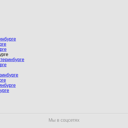
инбурге
рге
рге
урге
атеринбурге
рге
ринбурге
рге
инбурге
урге
Мы в соцсетях