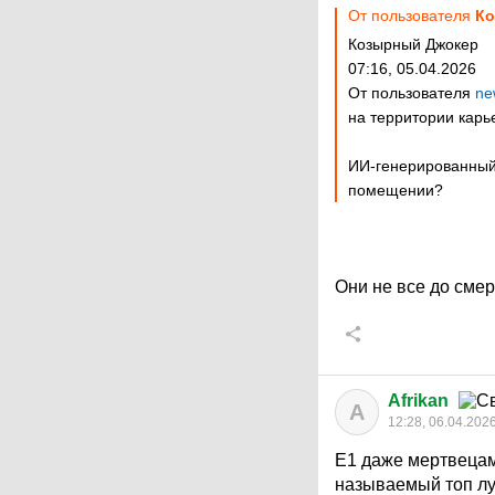
От пользователя
Ко
Козырный Джокер
07:16, 05.04.2026
От пользователя
ne
на территории карь
ИИ-генерированный б
помещении?
Они не все до сме
Afrikan
A
12:28, 06.04.202
Е1 даже мертвецам
называемый топ лу