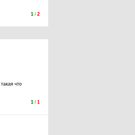
1
/
2
 такая что
1
/
1