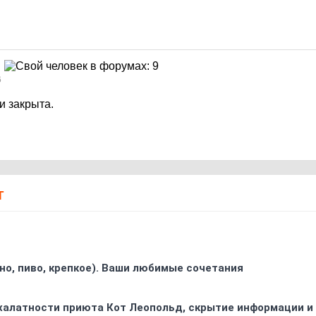
6
и закрыта.
Т
ино, пиво, крепкое). Ваши любимые сочетания
 халатности приюта Кот Леопольд, скрытиe информации и