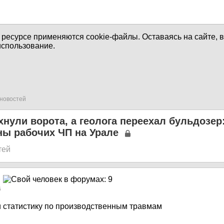
есурсе применяются cookie-файлы. Оставаясь на сайте, 
использование.
новостей
хнули ворота, а геолога переехал бульдозер
ны рабочих ЧП на Урале
тей
6
 статистику по производственным травмам