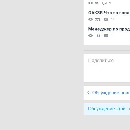
91
1
ОАКЗВ Что за запа
772
14
Менеджер по прод
153
1
Поделиться
Обсуждение нов
Обсуждение этой т