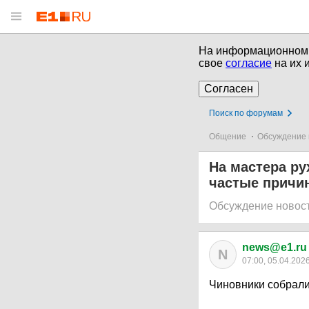
На информационном р
свое
согласие
на их 
Согласен
Поиск по форумам
Общение
Обсуждение 
На мастера ру
частые причи
Обсуждение новос
news@e1.ru
N
07:00, 05.04.202
Чиновники собрали