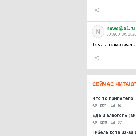
news@e1.ru
N
00:09, 07.05.202
Тема автоматическ
СЕЙЧАС ЧИТАЮ
Что то прилетело
2331
65
Еда и алкоголь (в
1230
37
Гибель кота из-за