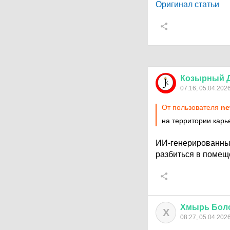
Оригинал статьи
Козырный
07:16, 05.04.202
От пользователя
ne
на территории карь
ИИ-генерированный 
разбиться в поме
Хмырь
Бол
Х
08:27, 05.04.202