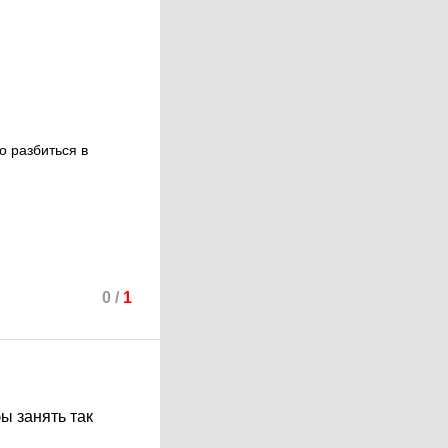
о разбиться в
0
/
1
ы занять так