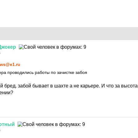
Джокер
6
ws@e1.ru
ера проводились работы по зачистке забоя
бред. забой бывает в шахте а не карьере. И что за высота
щении?
отный
6