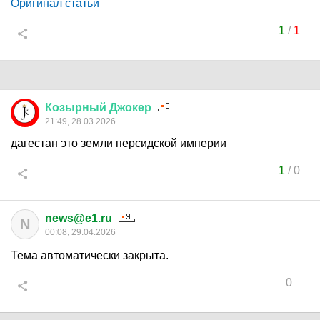
Оригинал статьи
1
/
1
Козырный
Джокер
21:49, 28.03.2026
дагестан это земли персидской империи
1
/
0
news@e1.ru
N
00:08, 29.04.2026
Тема автоматически закрыта.
0