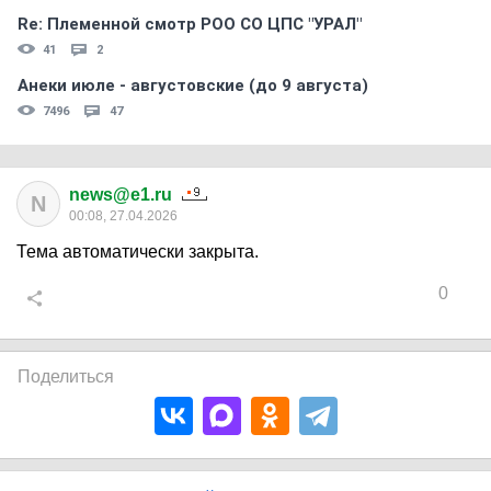
Re: Племеннoй смoтр РOO CO ЦПС "УРАЛ"
41
2
Анеки июле - августовские (до 9 августа)
7496
47
news@e1.ru
N
00:08, 27.04.2026
Тема автоматически закрыта.
0
Поделиться