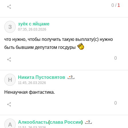
0
/
1
зуёк
с
яйцаме
З
07:35, 26.03.2026
что нужно, чтобы получить такую выплату(с) нужно
быть бывшим депутатом госдуры
0
Никита
Пустосвятов
Н
11:45, 26.03.2026
Ненаучная фантастика.
0
Алкообласть
(
слава
России
)
А
11:51, 26.03.2026