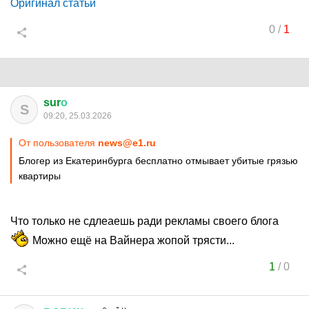
Оригинал статьи
0
/
1
sur
о
S
09:20, 25.03.2026
От пользователя
news@e1.ru
Блогер из Екатеринбурга бесплатно отмывает убитые грязью
квартиры
Что только не сдлеаешь ради рекламы своего блога
Можно ещё на Вайнера жопой трясти...
1
/
0